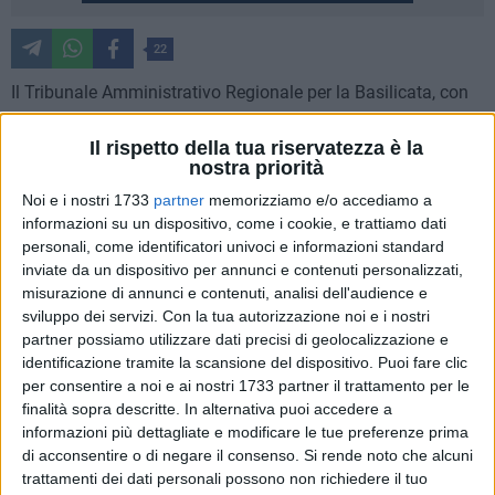
22
Il Tribunale Amministrativo Regionale per la Basilicata, con
sentenza depositata oggi, ha accolto il ricorso presentato da
alcune società di vendita del gas, e di conseguenza ha
Il rispetto della tua riservatezza è la
nostra priorità
annullato le delibere di Giunta regionale n. 81 del 5 marzo
2025 e n. 163 del 28 marzo 2025, relative ai criteri di
Noi e i nostri 1733
partner
memorizziamo e/o accediamo a
applicazione del contributo regionale sul gas naturale
informazioni su un dispositivo, come i cookie, e trattiamo dati
personali, come identificatori univoci e informazioni standard
destinato ai cittadini lucani (bonus gas).
inviate da un dispositivo per annunci e contenuti personalizzati,
misurazione di annunci e contenuti, analisi dell'audience e
Secondo le società del gas, alcune disposizioni della
sviluppo dei servizi.
Con la tua autorizzazione noi e i nostri
Regione erano andate oltre le competenze dell'ente fino a
partner possiamo utilizzare dati precisi di geolocalizzazione e
sconfinare in quelle dell'Arera, Autorità di Regolazione per
identificazione tramite la scansione del dispositivo. Puoi fare clic
Energia, Reti e Ambiente, che ha competenza esclusiva.
per consentire a noi e ai nostri 1733 partner il trattamento per le
finalità sopra descritte. In alternativa puoi accedere a
informazioni più dettagliate e modificare le tue preferenze prima
Con le delibere la Regione aveva intrapreso un percorso per
di acconsentire o di negare il consenso.
Si rende noto che alcuni
calmierare il costo dell'energia attraverso l'applicazione per
trattamenti dei dati personali possono non richiedere il tuo
tutti i cittadini di tariffe riservate ai clienti vulnerabili.