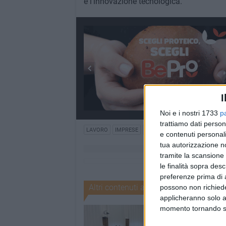
e l'innovazione tecnologica.
I
Noi e i nostri 1733
p
trattiamo dati person
LAVORO
IMPRESE
BONUS
e contenuti personali
tua autorizzazione no
tramite la scansione 
le finalità sopra des
preferenze prima di 
Altri contenuti a tema
possono non richieder
applicheranno solo a
momento tornando su 