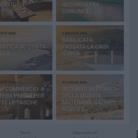
SERTO
ACCORDO TRA
COMUNE E
PROVINCIA
OSTO 2026
3 AGOSTO 2026
ARDIA MEDICA
BASILICATA:
ISTICA SU COSTA
PASSATA LA CRISI
NICA
IDRICA
OSTO 2026
31 LUGLIO 2026
NFCOMMERCIO: A
INCENDIO NEL PARCO
ERA PREZZI PER
DELLA MURGIA
TE LE TASCHE
MATERANA, SALVATI
BOSCO E
CEMENTERIA
Tennis
Oggi cucino io!