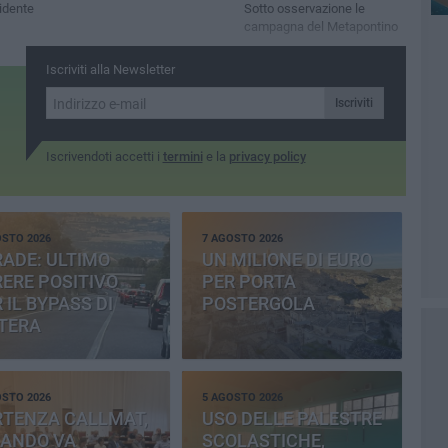
idente
Sotto osservazione le
campagna del Metapontino
Iscriviti alla Newsletter
Iscriviti
Iscrivendoti accetti i
termini
e la
privacy policy
OSTO 2026
7 AGOSTO 2026
ADE: ULTIMO
UN MILIONE DI EURO
ERE POSITIVO
PER PORTA
 IL BYPASS DI
POSTERGOLA
TERA
OSTO 2026
5 AGOSTO 2026
RTENZA CALLMAT,
USO DELLE PALESTRE
BANDO VA
SCOLASTICHE,