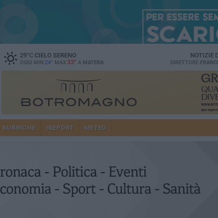
29
°C
CIELO SERENO
NOTIZIE
33°
OGGI MIN
24°
MAX
A
MATERA
DIRETTORE
FRANC
RUBRICHE
IREPORT
METEO