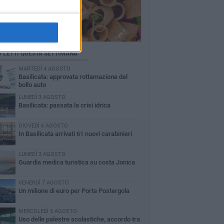
Ù LETTI QUESTA SETTIMANA
MARTEDÌ 4 AGOSTO
Basilicata: approvata rottamazione del
bollo auto
LUNEDÌ 3 AGOSTO
Basilicata: passata la crisi idrica
GIOVEDÌ 6 AGOSTO
In Basilicata arrivati 61 nuovi carabinieri
LUNEDÌ 3 AGOSTO
Guardia medica turistica su costa Jonica
VENERDÌ 7 AGOSTO
Un milione di euro per Porta Postergola
MERCOLEDÌ 5 AGOSTO
Uso delle palestre scolastiche, accordo tra