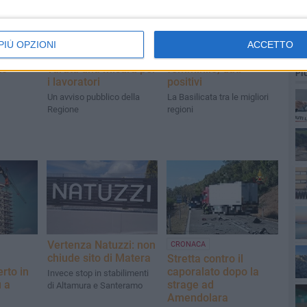
PIÙ OPZIONI
ACCETTO
at:
Vertenza Callmat:
Occupazione
to
varata una misura per
femminile, dati
PI
i lavoratori
positivi
Un avviso pubblico della
La Basilicata tra le migliori
Regione
regioni
Vertenza Natuzzi: non
CRONACA
chiude sito di Matera
Stretta contro il
erto in
caporalato dopo la
Invece stop in stabilimenti
ù a
strage ad
di Altamura e Santeramo
Amendolara