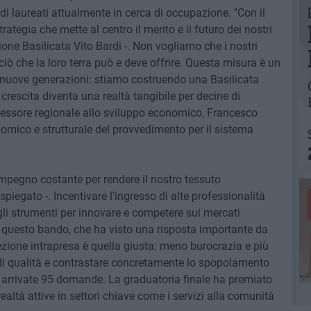
 laureati attualmente in cerca di occupazione. ''Con il
tegia che mette al centro il merito e il futuro dei nostri
gione Basilicata Vito Bardi -. Non vogliamo che i nostri
ciò che la loro terra può e deve offrire. Questa misura è un
e e nuove generazioni: stiamo costruendo una Basilicata
 crescita diventa una realtà tangibile per decine di
assessore regionale allo sviluppo economico, Francesco
omico e strutturale del provvedimento per il sistema
impegno costante per rendere il nostro tessuto
 spiegato -. Incentivare l'ingresso di alte professionalità
 gli strumenti per innovare e competere sui mercati
di questo bando, che ha visto una risposta importante da
ezione intrapresa è quella giusta: meno burocrazia e più
di qualità e contrastare concretamente lo spopolamento
ono arrivate 95 domande. La graduatoria finale ha premiato
 realtà attive in settori chiave come i servizi alla comunità