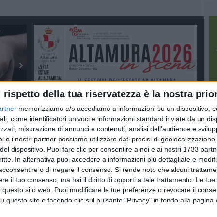
l rispetto della tua riservatezza è la nostra prior
artner
memorizziamo e/o accediamo a informazioni su un dispositivo, c
ali, come identificatori univoci e informazioni standard inviate da un di
zzati, misurazione di annunci e contenuti, analisi dell'audience e svilupp
i e i nostri partner possiamo utilizzare dati precisi di geolocalizzazione 
del dispositivo. Puoi fare clic per consentire a noi e ai nostri 1733 partn
critte. In alternativa puoi accedere a informazioni più dettagliate e modif
acconsentire o di negare il consenso.
Si rende noto che alcuni trattamen
e il tuo consenso, ma hai il diritto di opporti a tale trattamento. Le tue
 questo sito web. Puoi modificare le tue preferenze o revocare il conse
questo sito e facendo clic sul pulsante "Privacy" in fondo alla pagina