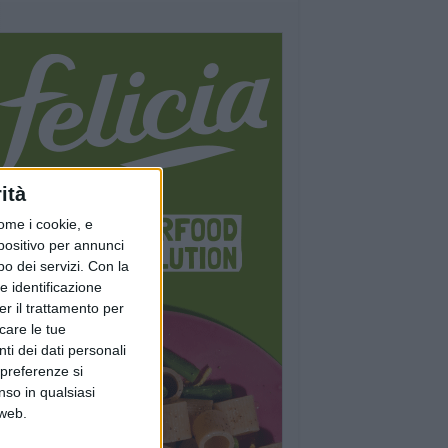
ità
ome i cookie, e
spositivo per annunci
o dei servizi.
Con la
e identificazione
er il trattamento per
icare le tue
ti dei dati personali
 preferenze si
nso in qualsiasi
 web.