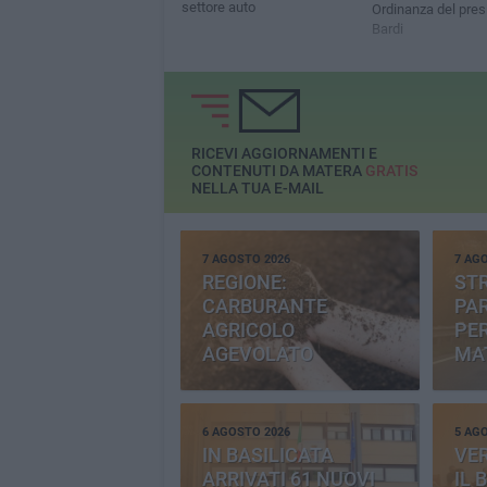
settore auto
Ordinanza del pres
Bardi
RICEVI AGGIORNAMENTI E
CONTENUTI DA MATERA
GRATIS
NELLA TUA E-MAIL
7 AGOSTO 2026
7 AG
REGIONE:
STR
CARBURANTE
PAR
AGRICOLO
PER
AGEVOLATO
MA
6 AGOSTO 2026
5 AG
IN BASILICATA
VE
ARRIVATI 61 NUOVI
IL 