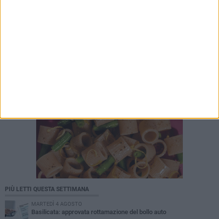
PIÙ LETTI QUESTA SETTIMANA
MARTEDÌ 4 AGOSTO
Basilicata: approvata rottamazione del bollo auto