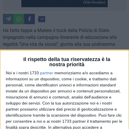
12
Ha fatto tappa a Matera il truck della Polizia di Stato
impegnato nella campagna itinerante di educazione alla
legalità "Una vita da social", giunta alla sua undicesima
edizione, rivolta a studenti e insegnanti delle scuole
secondarie di primo e secondo grado. Il truck, che per tutta la
Il rispetto della tua riservatezza è la
nostra priorità
mattinata odierna staziona nella centralissima Via Don
Minzoni, si è trasformato in un'aula didattica multimediale
Noi e i nostri 1733
partner
memorizziamo e/o accediamo a
allestita con tecnologie comunicative di ultima generazione,
informazioni su un dispositivo, come i cookie, e trattiamo dati
personali, come identificatori univoci e informazioni standard
per accogliere le scolaresche del capoluogo che hanno
inviate da un dispositivo per annunci e contenuti personalizzati,
aderito all'iniziativa: I.C. Pascoli, I.C. Minozzi, I.C. Semeria,
misurazione di annunci e contenuti, analisi dell'audience e
I.C. Torraca, I.I.S. Turi, I.I.S. Morra, I.I.S. Loperfido-Olivetti e
sviluppo dei servizi.
Con la tua autorizzazione noi e i nostri
I.I.S. Stigliani.
partner possiamo utilizzare dati precisi di geolocalizzazione e
identificazione tramite la scansione del dispositivo. Puoi fare clic
Il Questore di Matera Emma Ivagnes si è rivolta questa
per consentire a noi e ai nostri 1733 partner il trattamento per le
mattina ai ragazzi presenti per sottolineare l'importanza
finalità sopra descritte. In alternativa puoi accedere a