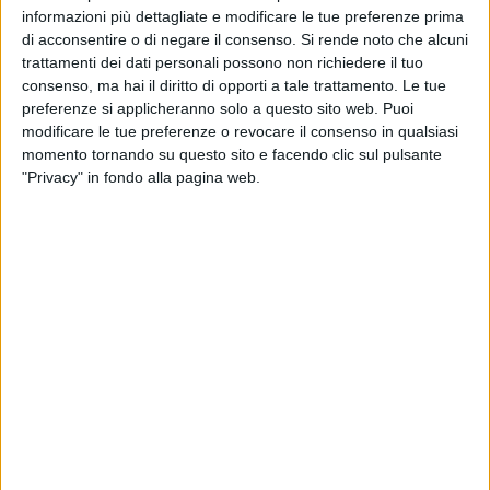
informazioni più dettagliate e modificare le tue preferenze prima
dell'iniziativa, promossa dalla Polizia di Stato in
di acconsentire o di negare il consenso.
Si rende noto che alcuni
collaborazione con il Ministero dell'Istruzione e del Merito,
trattamenti dei dati personali possono non richiedere il tuo
che svolge un'opera di sensibilizzazione e prevenzione sui
consenso, ma hai il diritto di opporti a tale trattamento. Le tue
rischi e pericoli della Rete per i minori. "
Questa e altre
preferenze si applicheranno solo a questo sito web. Puoi
iniziative di educazione alla legalità
" ha affermato il
modificare le tue preferenze o revocare il consenso in qualsiasi
Questore "
sono pensate per favorire l'incontro e il confronto
momento tornando su questo sito e facendo clic sul pulsante
di operatori qualificati della Polizia di Stato con un numero
"Privacy" in fondo alla pagina web.
elevato di studenti – quest'oggi sono circa 200 gli studenti
che partecipano all'iniziativa – per trattare insieme
argomenti di grande interesse e attualità per i giovani, come
appunto le problematiche legate all'uso di Internet,
guardandole con un approccio particolare, quello di chi ha il
compito di far rispettare la legge e di garantire la sicurezza
della comunità e dei singoli. Insomma, è fondamentale
lavorare insieme, Polizia di Stato e mondo della scuola, per
favorire la cultura della prevenzione e implementare la
crescita della società civile e democratica."