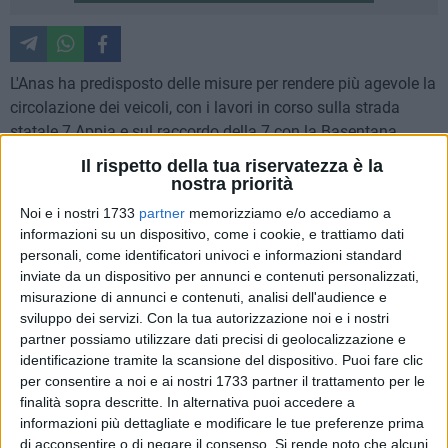
L'Anas ha predisposto delle misure per rendere più agevole la
circolazione dei veicoli, con i lavori in corso sulla strada
statale 7 Appia e sul raccordo della 7 con la Basentana.
Il rispetto della tua riservatezza è la
Lunedì si sono registrati disagi per i lavori di manutenzione
nostra priorità
sugli impianti tecnologici (in particolare di illuminazione)
Noi e i nostri 1733
partner
memorizziamo e/o accediamo a
della galleria Millotta della SS7Racc a Miglionico e per tale
informazioni su un dispositivo, come i cookie, e trattiamo dati
ragione è stato necessario il senso unico alternato. Si sono
personali, come identificatori univoci e informazioni standard
formate lunghe code.
inviate da un dispositivo per annunci e contenuti personalizzati,
misurazione di annunci e contenuti, analisi dell'audience e
sviluppo dei servizi.
Con la tua autorizzazione noi e i nostri
Sono quattro i cantieri in corso. Già a partire dalla prossima
partner possiamo utilizzare dati precisi di geolocalizzazione e
settimana Anas ha programmato l'adozione di ulteriori
identificazione tramite la scansione del dispositivo. Puoi fare clic
misure volte a fluidificare la circolazione lungo le viabilità.
per consentire a noi e ai nostri 1733 partner il trattamento per le
finalità sopra descritte. In alternativa puoi accedere a
Nel dettaglio, prima di sabato 25 aprile, in corrispondenza
informazioni più dettagliate e modificare le tue preferenze prima
del
viadotto Basento della SS7RACC,
grazie alla
di acconsentire o di negare il consenso.
Si rende noto che alcuni