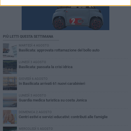
PIÙ LETTI QUESTA SETTIMANA
MARTEDÌ 4 AGOSTO
Basilicata: approvata rottamazione del bollo auto
LUNEDÌ 3 AGOSTO
Basilicata: passata la crisi idrica
GIOVEDÌ 6 AGOSTO
In Basilicata arrivati 61 nuovi carabinieri
LUNEDÌ 3 AGOSTO
Guardia medica turistica su costa Jonica
DOMENICA 2 AGOSTO
Centri estivi e servizi educativi: contributi alle famiglie
MERCOLEDÌ 5 AGOSTO