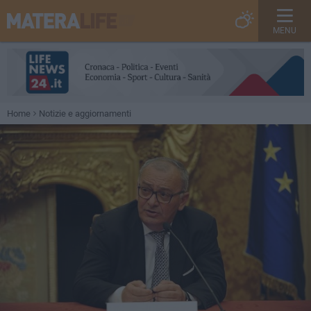
MENU
Home
Notizie e aggiornamenti