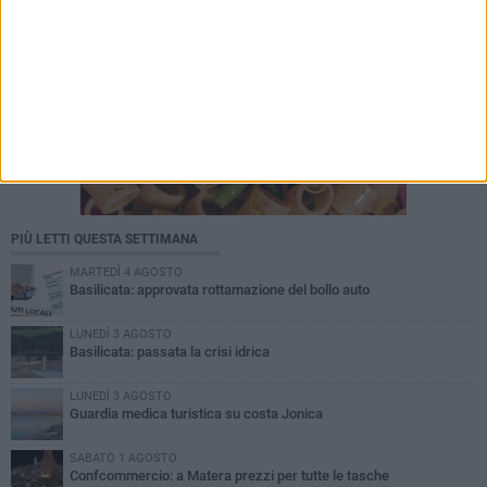
PIÙ LETTI QUESTA SETTIMANA
MARTEDÌ 4 AGOSTO
Basilicata: approvata rottamazione del bollo auto
LUNEDÌ 3 AGOSTO
Basilicata: passata la crisi idrica
LUNEDÌ 3 AGOSTO
Guardia medica turistica su costa Jonica
SABATO 1 AGOSTO
Confcommercio: a Matera prezzi per tutte le tasche