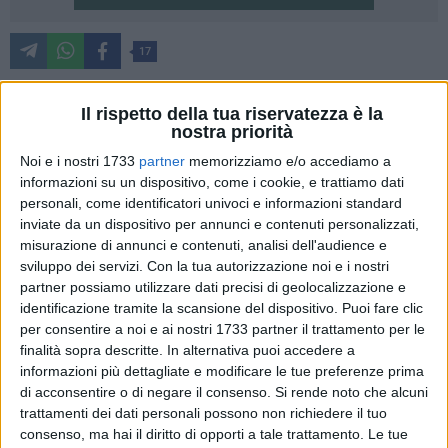
17
Dopo l'intera opposizione, anche il consigliere regionale di
Il rispetto della tua riservatezza è la
Forza Italia Michele Casino si oppone alla realizzazione
nostra priorità
dell'impianto di biogas a La Martella. Oggi ha presentato
Noi e i nostri 1733
partner
memorizziamo e/o accediamo a
una mozione in Consiglio regionale. L'impianto è stato
informazioni su un dispositivo, come i cookie, e trattiamo dati
autorizzato proprio dalla Regione Basilicata nonostante un
personali, come identificatori univoci e informazioni standard
parere contrario del Comune.
inviate da un dispositivo per annunci e contenuti personalizzati,
misurazione di annunci e contenuti, analisi dell'audience e
"Questa mattina - ha dichiarato - sono intervenuto in
sviluppo dei servizi.
Con la tua autorizzazione noi e i nostri
Consiglio Regionale presentando la mia mozione a tutela del
partner possiamo utilizzare dati precisi di geolocalizzazione e
Borgo La Martella e dei suoi abitanti. Ho fatto presente che il
identificazione tramite la scansione del dispositivo. Puoi fare clic
per consentire a noi e ai nostri 1733 partner il trattamento per le
Borgo ospita attualmente un sito gas di rilevanza regionale,
finalità sopra descritte. In alternativa puoi accedere a
il cui impatto ambientale e sanitario ha sollevato numerose
informazioni più dettagliate e modificare le tue preferenze prima
preoccupazioni tra i residenti, i comitati civici e le
di acconsentire o di negare il consenso.
Si rende noto che alcuni
associazioni ambientaliste locali; che l'area in cui è collocato
trattamenti dei dati personali possono non richiedere il tuo
il sito è caratterizzata dalla presenza di insediamenti
consenso, ma hai il diritto di opporti a tale trattamento. Le tue