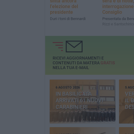
slitta ancora
sera e di notte
l'elezione del
interrogazione
presidente
Consiglio
Duri i toni di Bennardi
Presentata da Benn
Rizzi e Santochiric
RICEVI AGGIORNAMENTI E
CONTENUTI DA MATERA
GRATIS
NELLA TUA E-MAIL
6 AGOSTO 2026
5 AG
IN BASILICATA
VE
ARRIVATI 61 NUOVI
IL 
CARABINIERI
DE