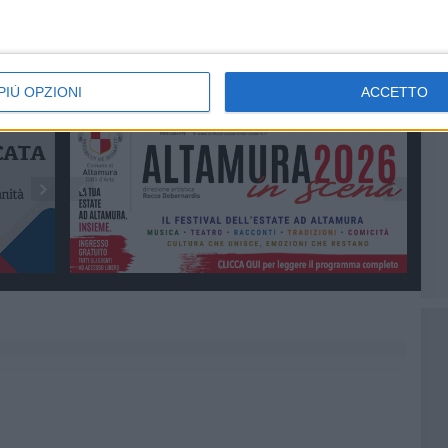
l potenziale attrattore diventi, dopo le tante, forse
, di lavoro e di intrattenimento turistico per l'intero
PIÙ OPZIONI
ACCETTO