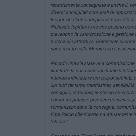
recentemente consegnato e anche lì, vorr
diversi consiglieri comunali di opposizion
luoghi, qualcuno auspicava non solo di ri
Richieste legittime ma che pesano com
prevedono la valorizzazione e gestione d
potenziale attrattivo. Potenziale riscon
sono recato sulla Murgia con l'assessore 
Ricordo che c'è stata una commissione 
illustrato la sua relazione finale nel C
intendo individuare ora responsabilità, o
cui tutti teniamo moltissimo, sensibilit
consiglio comunale, io stesso ho espres
comunità potesse prendere possesso prim
formalizzandone la consegna, comunità f
Ente Parco che ricordo ha attualmente in
"chiuse".