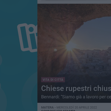
VITA DI CITTÀ
Chiese rupestri chiu
Bennardi: “Siamo già a lavoro per c
MATERA -
MERCOLEDÌ 20 APRILE 2022