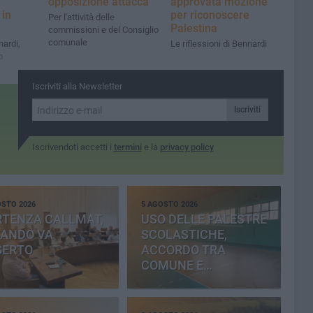
,
opposizione attacca
approvata mozione
 in
per riconoscere
Per l'attività delle
Palestina
commissioni e del Consiglio
comunale
ardi,
Le riflessioni di Bennardi
o
Iscriviti alla Newsletter
Iscriviti
Iscrivendoti accetti i
termini
e la
privacy policy
OSTO 2026
5 AGOSTO 2026
RTENZA CALLMAT,
USO DELLE PALESTRE
BANDO VA
SCOLASTICHE,
SERTO
ACCORDO TRA
COMUNE E
PROVINCIA