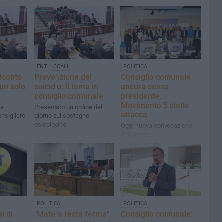
ENTI LOCALI
POLITICA
iconto
Prevenzione del
Consiglio comunale
un solo
suicidio: il tema in
ancora senza
consiglio comunale
presidente,
Movimento 5 stelle
ma
Presentato un ordine del
attacca
onsigliere
giorno sul sostegno
psicologico
Oggi nuova convocazione
dell'assise
POLITICA
POLITICA
i di
"Matera resta ferma",
Consiglio comunale: