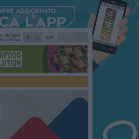
 DA
MATERA
APP
ESCO DIPALO