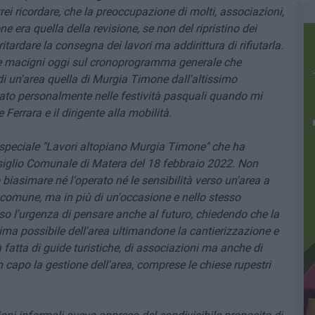
ei ricordare, che la preoccupazione di molti, associazioni,
e era quella della revisione, se non del ripristino dei
tardare la consegna dei lavori ma addirittura di rifiutarla.
e macigni oggi sul cronoprogramma generale che
i un'area quella di Murgia Timone dall'altissimo
trato personalmente nelle festività pasquali quando mi
Ferrara e il dirigente alla mobilità.
speciale "Lavori altopiano Murgia Timone" che ha
onsiglio Comunale di Matera del 18 febbraio 2022. Non
 biasimare né l'operato né le sensibilità verso un'area a
à comune, ma in più di un'occasione e nello stesso
so l'urgenza di pensare anche al futuro, chiedendo che la
a possibile dell'area ultimandone la cantierizzazione e
atta di guide turistiche, di associazioni ma anche di
 capo la gestione dell'area, comprese le chiese rupestri