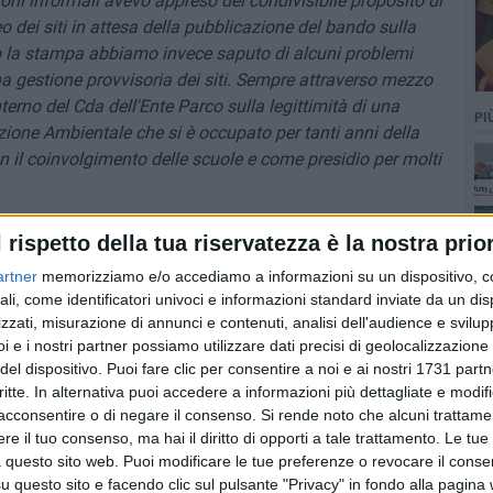
ioni informali avevo appreso del condivisibile proposito di
dei siti in attesa della pubblicazione del bando sulla
rso la stampa abbiamo invece saputo di alcuni problemi
a gestione provvisoria dei siti. Sempre attraverso mezzo
terno del Cda dell'Ente Parco sulla legittimità di una
PI
zione Ambientale che si è occupato per tanti anni della
 il coinvolgimento delle scuole e come presidio per molti
Ente Parco, la fruizione di questi luoghi deve essere una
l rispetto della tua riservatezza è la nostra prior
mettano da parte diffidenze o peggio ancora personalismi, e
artner
memorizziamo e/o accediamo a informazioni su un dispositivo, c
egolamenti di procedere quanto prima ad una
ali, come identificatori univoci e informazioni standard inviate da un di
ria, sperimentale, ritengo che siamo ancora in tempo, in
zzati, misurazione di annunci e contenuti, analisi dell'audience e svilupp
itivo di gestione.
i e i nostri partner possiamo utilizzare dati precisi di geolocalizzazione 
del dispositivo. Puoi fare clic per consentire a noi e ai nostri 1731 partn
critte. In alternativa puoi accedere a informazioni più dettagliate e modif
cato oggi pomeriggio l'Ente Parco in Comune per
acconsentire o di negare il consenso.
Si rende noto che alcuni trattamen
 gestione per permettere di valorizzare nel più breve tempo
e il tuo consenso, ma hai il diritto di opporti a tale trattamento. Le tue
el dialogo e nel confronto come strumento per superare
 questo sito web. Puoi modificare le tue preferenze o revocare il conse
senso e di bene comune. Anche perché avendo mantenuto
questo sito e facendo clic sul pulsante "Privacy" in fondo alla pagina