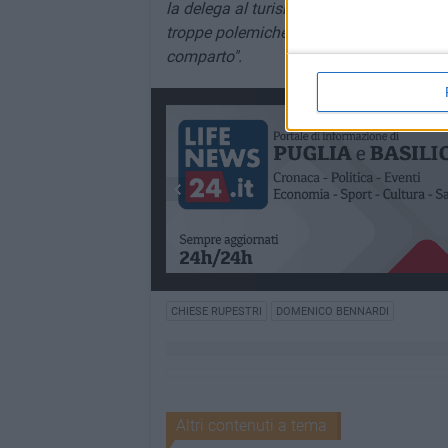
la delega al turismo mi preoccupa che que
troppe polemiche, un'occasione di sviluppo
comparto".
CHIESE RUPESTRI
DOMENICO BENNARDI
Altri contenuti a tema