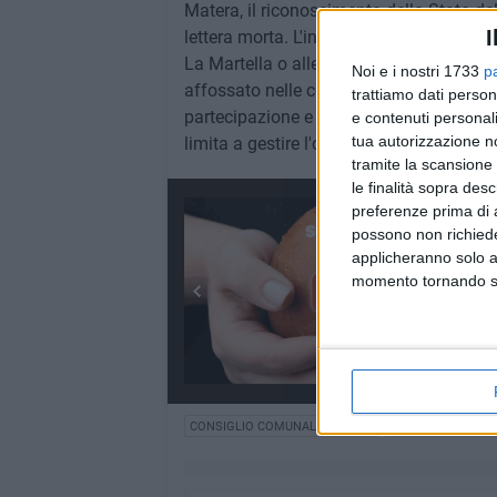
Matera, il riconoscimento dello Stato del
I
lettera morta. L'intitolazione di un'area 
La Martella o alle politiche energetiche
Noi e i nostri 1733
p
affossato nelle commissioni. Matera è un
trattiamo dati person
partecipazione e una visione propria, no
e contenuti personali
tua autorizzazione no
limita a gestire l'ordinario. Per questo 
tramite la scansione 
le finalità sopra des
preferenze prima di 
possono non richieder
applicheranno solo a
momento tornando su 
CONSIGLIO COMUNALE MATERA
MOVIMENTO CINQ