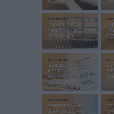
AGEVOLATO
MA
6 AGOSTO 2026
5 AG
IN BASILICATA
VE
ARRIVATI 61 NUOVI
IL 
CARABINIERI
DE
4 AGOSTO 2026
3 AG
BASILICATA:
GU
APPROVATA
TUR
ROTTAMAZIONE DEL
JO
BOLLO AUTO
2 AGOSTO 2026
1 AG
CENTRI ESTIVI E
CO
SERVIZI EDUCATIVI:
MAT