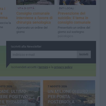
a i
VITA DI CITTÀ
ENTI LOCALI
ma
Consiglio comunale
Prevenzione del
amma
interviene a favore di
suicidio: il tema in
chirurgia senologica
consiglio comunale
occia la
une
Approvato un ordine del
Presentato un ordine del
giorno
giorno sul sostegno
psicologico
Iscriviti alla Newsletter
Iscriviti
Iscrivendoti accetti i
termini
e la
privacy policy
OSTO 2026
7 AGOSTO 2026
ADE: ULTIMO
UN MILIONE DI EURO
ERE POSITIVO
PER PORTA
 IL BYPASS DI
POSTERGOLA