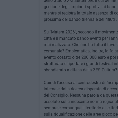
dello Stadio XXI Settembre, il cui definit
gestione degli impianti sportivi, ai bandi
mentre si registra la totale assenza di
prossima del bando triennale dei rifiuti".
Su "Matera 2026", secondo il movimento 
città e il mancato bando eventi per l'an
mai realizzato. Che fine ha fatto il tavo
comunale? Emblematica, inoltre, la falsa
evento costato oltre 200.000 euro e poi r
strutturata e riportare i grandi festival 
sbandierato a difesa della ZES Cultura?
Quindi l'accusa al centrodestra di "riemp
interne e dalla ricerca disperata di accor
del Consiglio. Nessuna parola da questa
assoluto sulla indecente norma regionale d
sempre e comunque il territorio e i cittad
sulla riqualificazione delle aree gioco pe