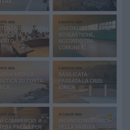
TERA
OSTO 2026
5 AGOSTO 2026
RTENZA CALLMAT,
USO DELLE PALESTRE
BANDO VA
SCOLASTICHE,
SERTO
ACCORDO TRA
COMUNE E
PROVINCIA
OSTO 2026
3 AGOSTO 2026
ARDIA MEDICA
BASILICATA:
ISTICA SU COSTA
PASSATA LA CRISI
NICA
IDRICA
OSTO 2026
31 LUGLIO 2026
NFCOMMERCIO: A
INCENDIO NEL PARCO
ERA PREZZI PER
DELLA MURGIA