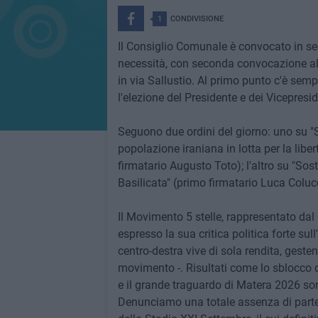
1
CONDIVISIONE
Il Consiglio Comunale è convocato in sedu
necessità, con seconda convocazione alle
in via Sallustio. Al primo punto c'è semp
l'elezione del Presidente e dei Vicepres
Seguono due ordini del giorno: uno su "
popolazione iraniana in lotta per la libe
firmatario Augusto Toto); l'altro su "Sos
Basilicata" (primo firmatario Luca Colucc
Il Movimento 5 stelle, rappresentato da
espresso la sua critica politica forte s
centro-destra vive di sola rendita, gesten
movimento -. Risultati come lo sblocco del
e il grande traguardo di Matera 2026 so
Denunciamo una totale assenza di partec