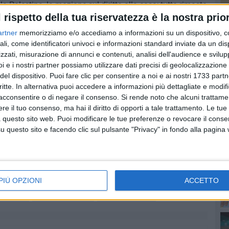
la Palestina, la mozione sul diritto alla casa; tutto rimasto
l rispetto della tua riservatezza è la nostra prior
giochi ai bambini di Gaza, la lotta all'impianto di biogas a
 nucleari di questo governo nazionale: tutto rimandato o
artner
memorizziamo e/o accediamo a informazioni su un dispositivo, c
a città che merita il coraggio di opporsi, che merita
ali, come identificatori univoci e informazioni standard inviate da un di
n una giunta che nasconde i problemi sotto il tappeto e si
zzati, misurazione di annunci e contenuti, analisi dell'audience e svilupp
PI
i e i nostri partner possiamo utilizzare dati precisi di geolocalizzazione 
ruolo esisteva già la figura del Commissario", conclude.
del dispositivo. Puoi fare clic per consentire a noi e ai nostri 1733 partn
critte. In alternativa puoi accedere a informazioni più dettagliate e modif
acconsentire o di negare il consenso.
Si rende noto che alcuni trattamen
e il tuo consenso, ma hai il diritto di opporti a tale trattamento. Le tue
 questo sito web. Puoi modificare le tue preferenze o revocare il conse
questo sito e facendo clic sul pulsante "Privacy" in fondo alla pagina
PIÙ OPZIONI
ACCETTO
UE STELLE
DOMENICO BENNARDI
ANTONIO NICOLETTI