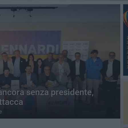
ancora senza presidente,
ttacca
e