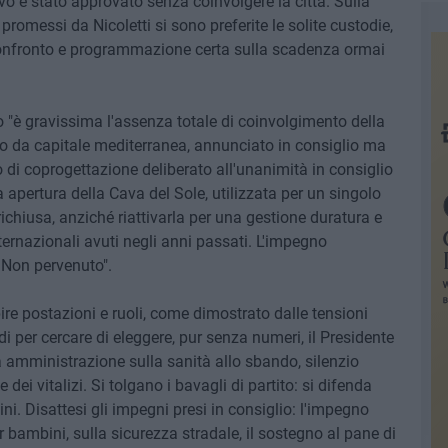
ivo è stato approvato senza coinvolgere la città. Sulla
 promessi da Nicoletti si sono preferite le solite custodie,
 confronto e programmazione certa sulla scadenza ormai
"è gravissima l'assenza totale di coinvolgimento della
no da capitale mediterranea, annunciato in consiglio ma
lo di coprogettazione deliberato all'unanimità in consiglio
 apertura della Cava del Sole, utilizzata per un singolo
ichiusa, anziché riattivarla per una gestione duratura e
internazionali avuti negli anni passati. L'impegno
 Non pervenuto".
ire postazioni e ruoli, come dimostrato dalle tensioni
di per cercare di eleggere, pur senza numeri, il Presidente
 amministrazione sulla sanità allo sbando, silenzio
ei vitalizi. Si tolgano i bavagli di partito: si difenda
ini. Disattesi gli impegni presi in consiglio: l'impegno
r bambini, sulla sicurezza stradale, il sostegno al pane di