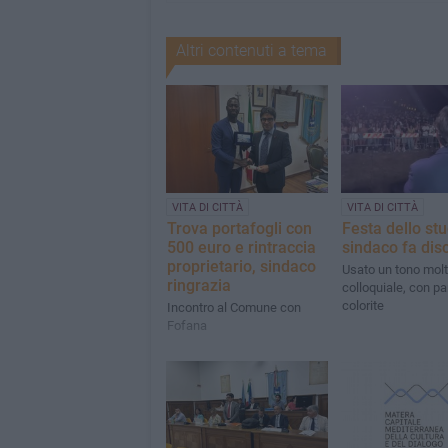
Altri contenuti a tema
VITA DI CITTÀ
VITA DI CITTÀ
Trova portafogli con
Festa dello st
500 euro e rintraccia
sindaco fa dis
proprietario, sindaco
Usato un tono mol
ringrazia
colloquiale, con pa
colorite
Incontro al Comune con
Fofana