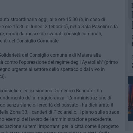
ta straordinaria oggi, alle ore 15:30 (e, in caso di
 ore 15:30 di lunedì 2 febbraio), nella Sala Pasolini sita
re, ormai da mesi e da svariati consigli comunali,
identi del Consiglio Comunale.
Solidarietà del Consiglio comunale di Matera alla
rtà contro l'oppressione del regime degli Ayatollah" (primo
tegno urgente al settore dello spettacolo dal vivo in
i).
l consigliere ed ex sindaco Domenico Bennardi, ha
ull'andamento della maggioranza. "L'amministrazione di
do senza slancio l'eredità del passato - ha dichiarato il
la Zona 33, i cantieri di Piccianello, il piano sulle strade
no esempi del lavoro dell'amministrazione precedente.
ipazione su temi importanti per la città come il progetto