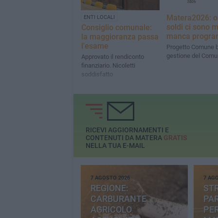
Matera2026: or
ENTI LOCALI
soldi ci sono 
Consiglio comunale:
manca progr
la maggioranza passa
l'esame
Progetto Comune b
gestione del Com
Approvato il rendiconto
finanziario. Nicoletti
soddisfatto
RICEVI AGGIORNAMENTI E
CONTENUTI DA MATERA
GRATIS
NELLA TUA E-MAIL
7 AGOSTO 2026
7 AG
REGIONE:
STR
CARBURANTE
PAR
AGRICOLO
PER