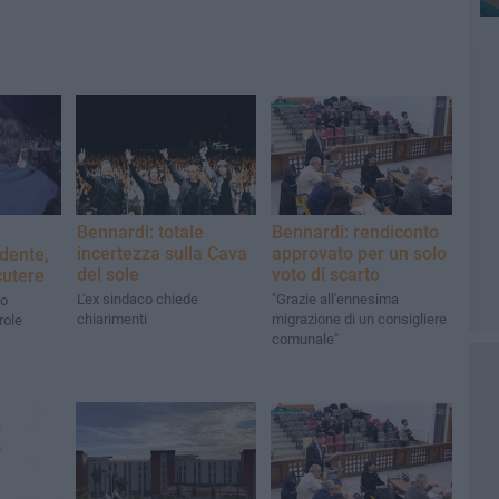
Bennardi: totale
Bennardi: rendiconto
incertezza sulla Cava
approvato per un solo
udente,
del sole
voto di scarto
cutere
L'ex sindaco chiede
"Grazie all'ennesima
to
chiarimenti
migrazione di un consigliere
role
comunale"