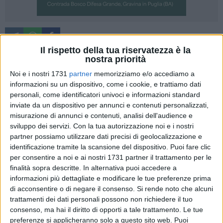
A cura di
MARCO DELLI NOCI
Il rispetto della tua riservatezza è la
nostra priorità
Anche il presidente della Camera di Commercio, Angelo
Noi e i nostri 1731
partner
memorizziamo e/o accediamo a
Tortorelli, tra i candidati sindaco per la prossima tornata
informazioni su un dispositivo, come i cookie, e trattiamo dati
elettorale amministrativa di maggio.
personali, come identificatori univoci e informazioni standard
inviate da un dispositivo per annunci e contenuti personalizzati,
Nella serata di ieri, a seguito di una riunione con i suoi
misurazione di annunci e contenuti, analisi dell'audience e
sostenitori, Tortorelli ha sciolto le riserve. A sostenere la sua
sviluppo dei servizi.
Con la tua autorizzazione noi e i nostri
candidatura sarà il nuovo movimento civico 'Osiamo' con
partner possiamo utilizzare dati precisi di geolocalizzazione e
altre due liste civiche, ancora non precisate.
identificazione tramite la scansione del dispositivo. Puoi fare clic
per consentire a noi e ai nostri 1731 partner il trattamento per le
finalità sopra descritte. In alternativa puoi accedere a
"L'esigenza di rispondere alle tante istanze provenienti dalla
informazioni più dettagliate e modificare le tue preferenze prima
società civile e dal mondo delle imprese - fa sapere Tortorelli
di acconsentire o di negare il consenso.
Si rende noto che alcuni
attraverso una nota stampa - mi ha convinto della necessità
trattamenti dei dati personali possono non richiedere il tuo
di mettere la mia persona a disposizione della città di
consenso, ma hai il diritto di opporti a tale trattamento. Le tue
Matera, quale candidato sindaco.
preferenze si applicheranno solo a questo sito web. Puoi