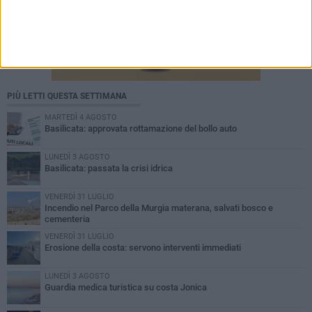
PIÙ LETTI QUESTA SETTIMANA
MARTEDÌ 4 AGOSTO
Basilicata: approvata rottamazione del bollo auto
LUNEDÌ 3 AGOSTO
Basilicata: passata la crisi idrica
VENERDÌ 31 LUGLIO
Incendio nel Parco della Murgia materana, salvati bosco e
cementeria
VENERDÌ 31 LUGLIO
Erosione della costa: servono interventi immediati
LUNEDÌ 3 AGOSTO
Guardia medica turistica su costa Jonica