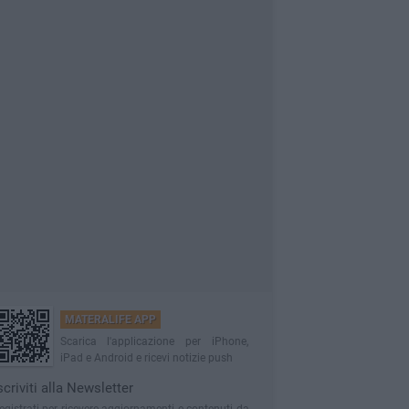
MATERALIFE APP
Scarica l'applicazione per iPhone,
iPad e Android e ricevi notizie push
scriviti alla Newsletter
egistrati per ricevere aggiornamenti e contenuti da