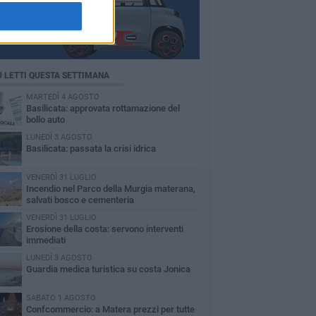
Ù LETTI QUESTA SETTIMANA
MARTEDÌ 4 AGOSTO
Basilicata: approvata rottamazione del
bollo auto
LUNEDÌ 3 AGOSTO
Basilicata: passata la crisi idrica
VENERDÌ 31 LUGLIO
Incendio nel Parco della Murgia materana,
salvati bosco e cementeria
VENERDÌ 31 LUGLIO
Erosione della costa: servono interventi
immediati
LUNEDÌ 3 AGOSTO
Guardia medica turistica su costa Jonica
SABATO 1 AGOSTO
Confcommercio: a Matera prezzi per tutte