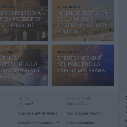
OSTO 2026
31 LUGLIO 2026
NFCOMMERCIO: A
INCENDIO NEL PARCO
ERA PREZZI PER
DELLA MURGIA
TE LE TASCHE
MATERANA, SALVATI
BOSCO E
CEMENTERIA
GLIO 2026
30 LUGLIO 2026
NTINUE
SPENTO INCENDIO
RESSIONI ALLA
NEL PARCO DELLA
MPAGNA, 28ENNE
MURGIA MATERANA
RESTATO
Tennis
Oggi cucino io!
Altri sport
Speciale Natale
Agenda eventi di Matera
Segnalazioni iReport
I
Le Rubriche di MateraLife
Previsioni meteo
R