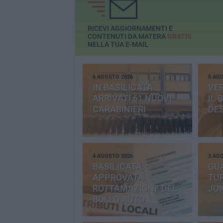
RICEVI AGGIORNAMENTI E
CONTENUTI DA MATERA
GRATIS
NELLA TUA E-MAIL
6 AGOSTO 2026
5 AG
IN BASILICATA
VE
ARRIVATI 61 NUOVI
IL 
CARABINIERI
DE
4 AGOSTO 2026
3 AG
BASILICATA:
GU
APPROVATA
TUR
ROTTAMAZIONE DEL
JO
BOLLO AUTO