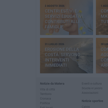
2 AGOSTO 2026
1 AG
CENTRI ESTIVI E
CO
SERVIZI EDUCATIVI:
MAT
CONTRIBUTI ALLE
TUT
FAMIGLIE
31 LUGLIO 2026
30 LU
EROSIONE DELLA
CO
COSTA: SERVONO
AGG
INTERVENTI
CO
IMMEDIATI
AR
Notizie da Matera
Eventi e cultura
Scuola e Lavoro
Vita di città
Associazioni
Territorio
Cronaca
Notizie sportive
Politica
Calcio
Enti locali