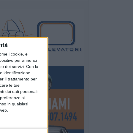
ità
ome i cookie, e
spositivo per annunci
o dei servizi.
Con la
e identificazione
er il trattamento per
icare le tue
ti dei dati personali
 preferenze si
nso in qualsiasi
 web.