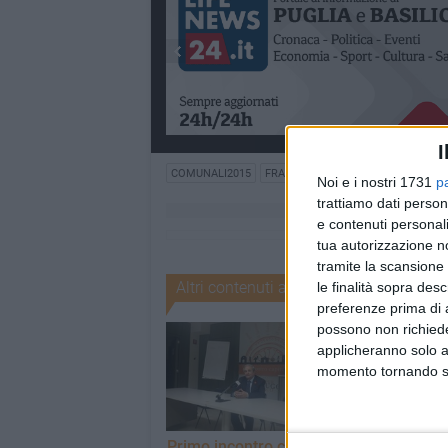
I
COMUNALI2015
FRANCO VESPE
UN'ALTRA MATER
Noi e i nostri 1731
p
trattiamo dati person
e contenuti personali
tua autorizzazione no
tramite la scansione 
Altri contenuti a tema
le finalità sopra des
preferenze prima di 
possono non richieder
applicheranno solo a
momento tornando su 
Primo incontro con la
Amministrative,