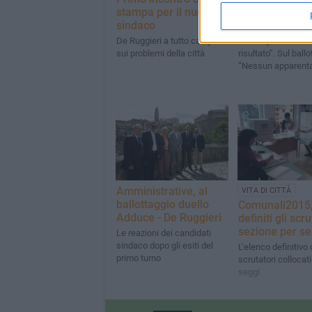
stampa per il nuovo
bilancio del c
sindaco
sindaco Cappie
De Ruggieri a tutto campo
“Consapevoli dello
sui problemi della città
risultato”. Sul ballo
“Nessun apparent
Amministrative, al
VITA DI CITTÀ
ballottaggio duello
Comunali2015
Adduce - De Ruggieri
definiti gli scru
sezione per se
Le reazioni dei candidati
sindaco dopo gli esiti del
L’elenco definitivo 
primo turno
scrutatori collocati
seggi