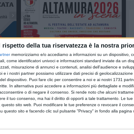
l rispetto della tua riservatezza è la nostra prior
A
artner
memorizziamo e/o accediamo a informazioni su un dispositivo, c
ali, come identificatori univoci e informazioni standard inviate da un di
zzati, misurazione di annunci e contenuti, analisi dell'audience e svilupp
i e i nostri partner possiamo utilizzare dati precisi di geolocalizzazione 
del dispositivo. Puoi fare clic per consentire a noi e ai nostri 1731 partn
critte. In alternativa puoi accedere a informazioni più dettagliate e modif
acconsentire o di negare il consenso.
Si rende noto che alcuni trattamen
e il tuo consenso, ma hai il diritto di opporti a tale trattamento. Le tue
 questo sito web. Puoi modificare le tue preferenze o revocare il conse
questo sito e facendo clic sul pulsante "Privacy" in fondo alla pagina
 il
Ballottaggio, siglato
Matera verso il