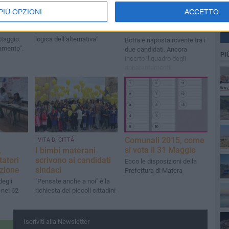
andidato
l’apparentamento
ballottaggio, la sfida
PIÙ OPZIONI
ACCETTO
llo
Tortorelli - De Ruggieri
Adduce – De Ruggieri
si infiamma
 scarso
Tortorelli: “Coerenti con la
ttaggio:
logica dell’alternativa”
Botta e risposta rovente tra i
amento”.
due candidati. Ancora
PI
incerto il quadro degli
apparentamenti.
Comunali 2015, come
VITA DI CITTÀ
si vota il 31 Maggio
,
I bimbi materani
tatori
scrivono ai candidati
Ecco le disposizioni della
zione
sindaci
Prefettura di Matera
degli
"Pensate anche a noi" è la
 nei 62
richiesta dei piccoli cittadini
Iscriviti alla Newsletter