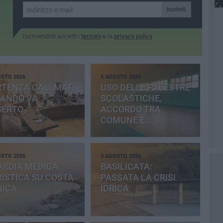
Iscriviti
Iscrivendoti accetti i
termini
e la
privacy policy
OSTO 2026
5 AGOSTO 2026
RTENZA CALLMAT,
USO DELLE PALESTRE
BANDO VA
SCOLASTICHE,
SERTO
ACCORDO TRA
COMUNE E
PROVINCIA
OSTO 2026
3 AGOSTO 2026
ARDIA MEDICA
BASILICATA:
ISTICA SU COSTA
PASSATA LA CRISI
NICA
IDRICA