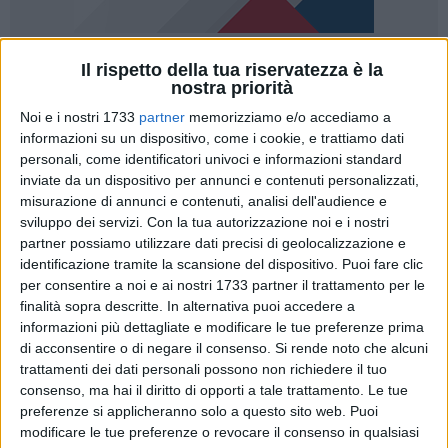
Il rispetto della tua riservatezza è la
nostra priorità
Al Comune di Matera si è insediato il commissario prefettizio
Noi e i nostri 1733
partner
memorizziamo e/o accediamo a
Raffaele Ruberto che avrà i poteri di sindaco, giunta
informazioni su un dispositivo, come i cookie, e trattiamo dati
personali, come identificatori univoci e informazioni standard
comunale e consiglio comunale sino alle nuove elezioni.
inviate da un dispositivo per annunci e contenuti personalizzati,
Inizia così la fase commissariale. E' la conseguenza diretta
misurazione di annunci e contenuti, analisi dell'audience e
della crisi politica che ha portato alle dimissioni di 17
sviluppo dei servizi.
Con la tua autorizzazione noi e i nostri
consiglieri comunali tra cui i tre del Partito democratico. E
partner possiamo utilizzare dati precisi di geolocalizzazione e
proprio il Pd è nel mirino del Movimento 5 stelle.
identificazione tramite la scansione del dispositivo. Puoi fare clic
per consentire a noi e ai nostri 1733 partner il trattamento per le
Queste le parole di oggi di Bennardi: "Il Pd il 27 settembre
finalità sopra descritte. In alternativa puoi accedere a
informazioni più dettagliate e modificare le tue preferenze prima
avviava con "Matera una nuova stagione di collaborazione",
di acconsentire o di negare il consenso.
Si rende noto che alcuni
20 giorni dopo, la segreteria cittadina del partito
trattamenti dei dati personali possono non richiedere il tuo
"progressista e riformista" insieme a Fratelli d'Italia, fa
consenso, ma hai il diritto di opporti a tale trattamento. Le tue
cadere l'amministrazione in uno studio notarile lontano da
preferenze si applicheranno solo a questo sito web. Puoi
cittadini, lontano dal consiglio ma diamine, con ben 10
modificare le tue preferenze o revocare il consenso in qualsiasi