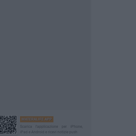
MATERALIFE APP
Scarica l'applicazione per iPhone,
iPad e Android e ricevi notizie push