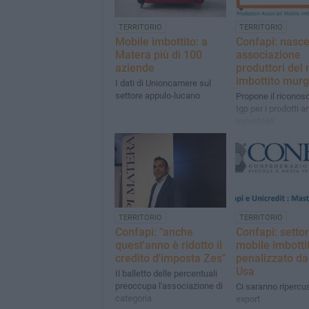
TERRITORIO
TERRITORIO
Mobile imbottito: a
Confapi: nasc
Matera più di 100
associazione
aziende
produttori del
imbottito mur
I dati di Unioncamere sul
settore appulo-lucano
Propone il riconos
Igp per i prodotti ar
industriali
TERRITORIO
TERRITORIO
Confapi: "anche
Confapi: setto
quest'anno è ridotto il
mobile imbotti
credito d'imposta Zes"
penalizzato da
Usa
Il balletto delle percentuali
preoccupa l'associazione di
Ci saranno ripercu
categoria
export