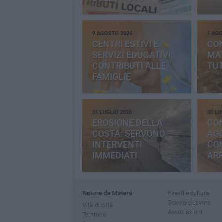
2 AGOSTO 2026
1 AG
CENTRI ESTIVI E
CO
SERVIZI EDUCATIVI:
MAT
CONTRIBUTI ALLE
TUT
FAMIGLIE
31 LUGLIO 2026
30 LU
EROSIONE DELLA
CO
COSTA: SERVONO
AGG
INTERVENTI
CO
IMMEDIATI
AR
Notizie da Matera
Eventi e cultura
Scuola e Lavoro
Vita di città
Associazioni
Territorio