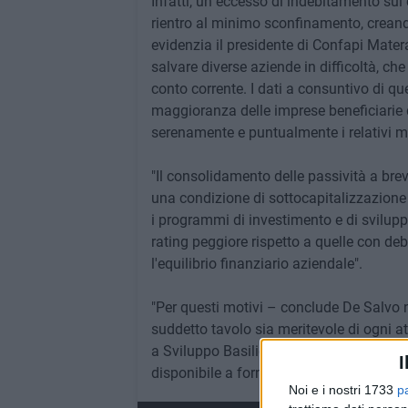
Infatti, un eccesso di indebitamento sul c
rientro al minimo sconfinamento, creando
evidenzia il presidente di Confapi Matera 
salvare diverse aziende in difficoltà, c
conto corrente. I dati a consuntivo di qu
maggioranza delle imprese beneficiarie 
serenamente e puntualmente i relativi m
"Il consolidamento delle passività a bre
una condizione di sottocapitalizzazione 
i programmi di investimento e di svilupp
rating peggiore rispetto a quelle con d
l'equilibrio finanziario aziendale".
"Per questi motivi – conclude De Salvo ne
suddetto tavolo sia meritevole di ogni 
a Sviluppo Basilicata debba essere sost
I
disponibile a fornire ogni utile collabora
Noi e i nostri 1733
p