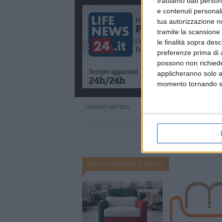
trattiamo dati person
e contenuti personali
tua autorizzazione no
tramite la scansione 
le finalità sopra des
preferenze prima di 
possono non richieder
applicheranno solo a
momento tornando su 
CONFAPI MATERA
Altri contenuti a tema