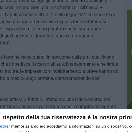
onto corrente spinge gli istituti di credito a chiedere il
 così le condizioni per le sofferenze. "All'epoca –
- l'applicazione dell'art. 2 della legge 341 ci consentì di
he presentavano un'eccessiva esposizione debitoria sul
ell'esperienza ci dicono peraltro che la stragrande
di quel prezioso strumento riuscì a rimborsare
utui".
ve termine viene quindi in soccorso delle pmi che vivono
che impedisce il ricorso all'autofinanziamento e ne limita
o. Inoltre, le imprese con indebitamento a breve hanno un
ebito a medio-lungo termine, compromettendo così
lla lettera a Pittella - riteniamo che l'idea emersa nel
attenzione anche da parte Sua e che il compito assegnato
enuto al massimo; al riguardo Confapi Matera si rende
l rispetto della tua riservatezza è la nostra prior
zione".
artner
memorizziamo e/o accediamo a informazioni su un dispositivo, c