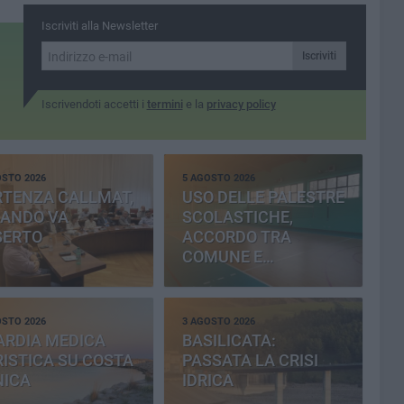
Iscriviti alla Newsletter
Iscriviti
Iscrivendoti accetti i
termini
e la
privacy policy
OSTO 2026
5 AGOSTO 2026
RTENZA CALLMAT,
USO DELLE PALESTRE
BANDO VA
SCOLASTICHE,
SERTO
ACCORDO TRA
COMUNE E
PROVINCIA
OSTO 2026
3 AGOSTO 2026
ARDIA MEDICA
BASILICATA:
ISTICA SU COSTA
PASSATA LA CRISI
NICA
IDRICA