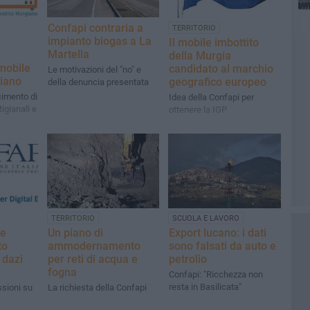
Confapi contraria a
TERRITORIO
impianto biogas a La
e
Il mobile imbottito
Martella
della Murgia
 mobile
candidato al marchio
Le motivazioni del "no" e
giano
geografico europeo
della denuncia presentata
cimento di
Idea della Confapi per
tigianali e
ottenere la IGP
TERRITORIO
SCUOLA E LAVORO
re
Un piano di
Export lucano: i dati
to
ammodernamento
sono falsati da auto e
 dazi
per reti di acqua e
petrolio
fogna
Confapi: "Ricchezza non
resta in Basilicata"
ssioni su
La richiesta della Confapi