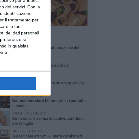
spositivo per annunci
o dei servizi.
Con la
e identificazione
er il trattamento per
icare le tue
ti dei dati personali
Ù LETTI QUESTA SETTIMANA
 preferenze si
MARTEDÌ 4 AGOSTO
nso in qualsiasi
Basilicata: approvata rottamazione del
 web.
bollo auto
LUNEDÌ 3 AGOSTO
Basilicata: passata la crisi idrica
LUNEDÌ 3 AGOSTO
Guardia medica turistica su costa Jonica
SABATO 1 AGOSTO
Confcommercio: a Matera prezzi per tutte
le tasche
DOMENICA 2 AGOSTO
Centri estivi e servizi educativi: contributi
alle famiglie
GIOVEDÌ 6 AGOSTO
In Basilicata arrivati 61 nuovi carabinieri