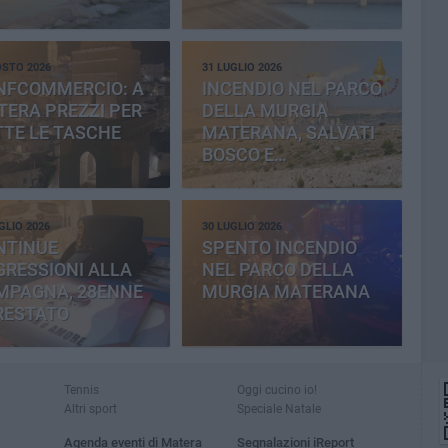
OSTO 2026
31 LUGLIO 2026
NFCOMMERCIO: A
INCENDIO NEL PARCO
ERA PREZZI PER
DELLA MURGIA
TE LE TASCHE
MATERANA, SALVATI
BOSCO E
CEMENTERIA
GLIO 2026
30 LUGLIO 2026
NTINUE
SPENTO INCENDIO
RESSIONI ALLA
NEL PARCO DELLA
MPAGNA, 28ENNE
MURGIA MATERANA
RESTATO
Tennis
Oggi cucino io!
Altri sport
Speciale Natale
Agenda eventi di Matera
Segnalazioni iReport