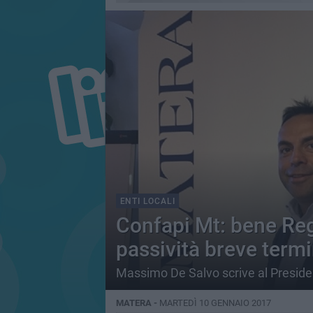
ENTI LOCALI
Confapi Mt: bene Re
passività breve term
Massimo De Salvo scrive al President
MATERA -
MARTEDÌ 10 GENNAIO 2017