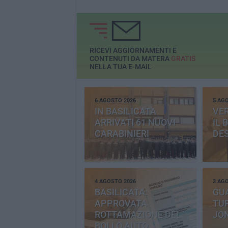
RICEVI AGGIORNAMENTI E
CONTENUTI DA MATERA
GRATIS
NELLA TUA E-MAIL
6 AGOSTO 2026
5 AG
IN BASILICATA
VE
ARRIVATI 61 NUOVI
IL 
CARABINIERI
DE
4 AGOSTO 2026
3 AG
BASILICATA:
GU
APPROVATA
TUR
ROTTAMAZIONE DEL
JO
BOLLO AUTO