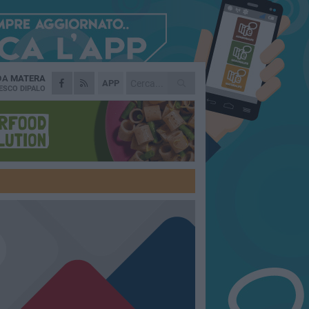
 DA
MATERA
APP
ESCO DIPALO