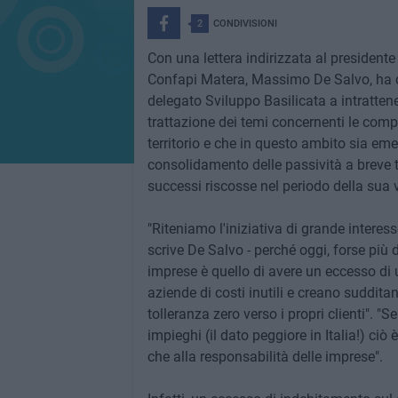
2
CONDIVISIONI
Con una lettera indirizzata al presidente 
Confapi Matera, Massimo De Salvo, ha co
delegato Sviluppo Basilicata a intratten
trattazione dei temi concernenti le comp
territorio e che in questo ambito sia eme
consolidamento delle passività a breve t
successi riscosse nel periodo della sua 
"Riteniamo l'iniziativa di grande interess
scrive De Salvo - perché oggi, forse più d
imprese è quello di avere un eccesso di u
aziende di costi inutili e creano suddita
tolleranza zero verso i propri clienti". "S
impieghi (il dato peggiore in Italia!) ci
che alla responsabilità delle imprese".