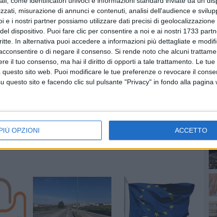
ali, come identificatori univoci e informazioni standard inviate da un di
zzati, misurazione di annunci e contenuti, analisi dell'audience e svilupp
i e i nostri partner possiamo utilizzare dati precisi di geolocalizzazione 
del dispositivo. Puoi fare clic per consentire a noi e ai nostri 1733 partn
critte. In alternativa puoi accedere a informazioni più dettagliate e modif
acconsentire o di negare il consenso.
Si rende noto che alcuni trattamen
PI
e il tuo consenso, ma hai il diritto di opporti a tale trattamento. Le tue
 questo sito web. Puoi modificare le tue preferenze o revocare il conse
questo sito e facendo clic sul pulsante "Privacy" in fondo alla pagina
PIÙ OPZIONI
ACCETTO