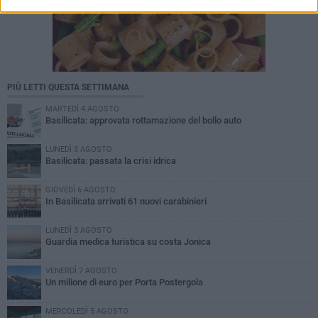
PIÙ LETTI QUESTA SETTIMANA
MARTEDÌ 4 AGOSTO
Basilicata: approvata rottamazione del bollo auto
LUNEDÌ 3 AGOSTO
Basilicata: passata la crisi idrica
GIOVEDÌ 6 AGOSTO
In Basilicata arrivati 61 nuovi carabinieri
LUNEDÌ 3 AGOSTO
Guardia medica turistica su costa Jonica
VENERDÌ 7 AGOSTO
Un milione di euro per Porta Postergola
MERCOLEDÌ 5 AGOSTO