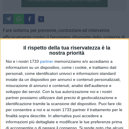
6
Fare sistema per prevenire, contrastare ed intervenire
efficacemente contro il fenomeno dilagante della violenza di
genere.
Il rispetto della tua riservatezza è la
nostra priorità
Significativa la data scelta per costituire la "Rete donna". Un
Noi e i nostri 1733
partner
memorizziamo e/o accediamo a
accordo tra associazioni, enti ed istituzioni che si è firmato
informazioni su un dispositivo, come i cookie, e trattiamo dati
questa mattina, 8 marzo, festa della donna, nella sala
personali, come identificatori univoci e informazioni standard
Mandela a Palazzo di Città.
inviate da un dispositivo per annunci e contenuti personalizzati,
misurazione di annunci e contenuti, analisi dell'audience e
sviluppo dei servizi.
Con la tua autorizzazione noi e i nostri
Tra i firmatari del protocollo d'intesa gli enti e le istituzioni
partner possiamo utilizzare dati precisi di geolocalizzazione e
come Comune di Matera, Asm, Ufficio scolastico Provinciale,
identificazione tramite la scansione del dispositivo. Puoi fare clic
Comando Polizia Locale Matera, Comitato Pari opportunità,
per consentire a noi e ai nostri 1733 partner il trattamento per le
Ordine degli avvocati, Ordine dei Medici, Comitato pari
finalità sopra descritte. In alternativa puoi accedere a
opportunità Ordine degli avvocati, Centro servizi volontariato
informazioni più dettagliate e modificare le tue preferenze prima
e Caritas diocesana; mentre tra le associazioni ci sono l'Aide-
di acconsentire o di negare il consenso.
Si rende noto che alcuni