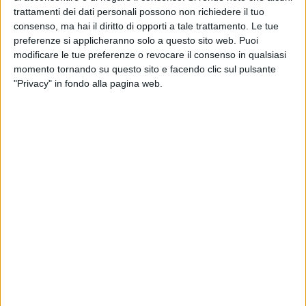
Donna Italia, Alba Lucana, Orientamento lavoro donne
trattamenti dei dati personali possono non richiedere il tuo
consenso, ma hai il diritto di opporti a tale trattamento. Le tue
Matera per Te, Associazione italiana donne medico,
preferenze si applicheranno solo a questo sito web. Puoi
Osservatorio nazionale sul diritto di famiglia, Movimento
modificare le tue preferenze o revocare il consenso in qualsiasi
famiglia e vita onlus, Tolbà - medici volontari, Per - lavoratori
momento tornando su questo sito e facendo clic sul pulsante
stranieri onlus, Moica, Fidapa, Centro antiviolenza italiano
"Privacy" in fondo alla pagina web.
onlus (Cai) e Confartigianato.
L'obiettivo della "Rete Donna" è quello di poter creare, in
sinergia, un struttura che riesca ad individuare, segnalare
luoghi e servizi di accesso per le donne vittime di violenza in
tutte le sue forme, seguendole passo dopo passo.
Tra le finalità dell'accordo, inoltre, c'è la possibilità di
condividere modalità operative di intervento, soprattutto
nell'approccio con le vittime; in più, si intende istituire un
tavolo permanente per un valido contrasto alle violenze ed i
maltrattamenti sulle donne.