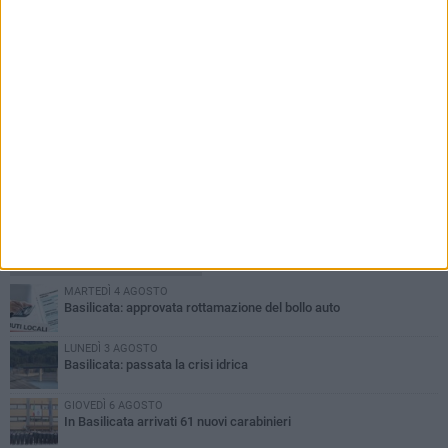
PIÙ LETTI QUESTA SETTIMANA
MARTEDÌ 4 AGOSTO
Basilicata: approvata rottamazione del bollo auto
LUNEDÌ 3 AGOSTO
Basilicata: passata la crisi idrica
GIOVEDÌ 6 AGOSTO
In Basilicata arrivati 61 nuovi carabinieri