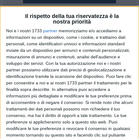
Il rispetto della tua riservatezza è la
9
nostra priorità
Nelle giornate di mercoledì 15 ottobre e di ieri, 23 ottobre
Noi e i nostri 1733
partner
memorizziamo e/o accediamo a
2025, la Questura di Matera ha effettuato dei controlli al fine
informazioni su un dispositivo, come i cookie, e trattiamo dati
di prevenire e contrastare fenomeni di spaccio di sostanze
personali, come identificatori univoci e informazioni standard
stupefacenti e altre attività illecite in prossimità degli istituti
inviate da un dispositivo per annunci e contenuti personalizzati,
misurazione di annunci e contenuti, analisi dell'audience e
scolastici.
sviluppo dei servizi.
Con la tua autorizzazione noi e i nostri
partner possiamo utilizzare dati precisi di geolocalizzazione e
L'operazione, fortemente voluta per garantire un presidio di
identificazione tramite la scansione del dispositivo. Puoi fare clic
legalità e sicurezza nei luoghi frequentati dai più giovani, ha
per consentire a noi e ai nostri 1733 partner il trattamento per le
interessato diverse scuole secondarie del capoluogo. I
finalità sopra descritte. In alternativa puoi accedere a
controlli sono stati effettuati in modo mirato nei pressi delle
informazioni più dettagliate e modificare le tue preferenze prima
fermate degli autobus, nonché all'esterno degli istituti, nei
di acconsentire o di negare il consenso.
Si rende noto che alcuni
trattamenti dei dati personali possono non richiedere il tuo
luoghi di abituale aggregazione. A supporto, sono
consenso, ma hai il diritto di opporti a tale trattamento. Le tue
intervenute le pattuglie del Reparto Prevenzione Crimine
preferenze si applicheranno solo a questo sito web. Puoi
Basilicata e le unità cinofile antidroga della Questura di Bari.
modificare le tue preferenze o revocare il consenso in qualsiasi
momento tornando su questo sito e facendo clic sul pulsante