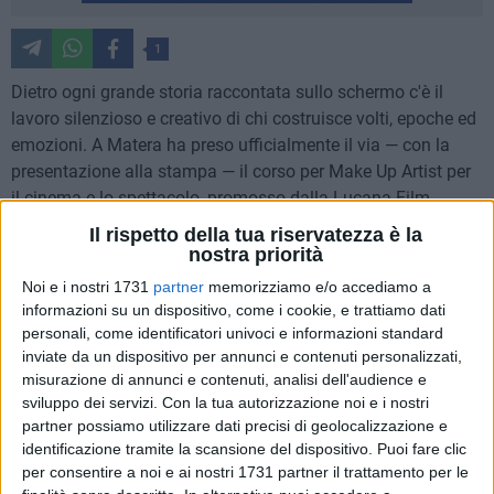
1
Dietro ogni grande storia raccontata sullo schermo c'è il
lavoro silenzioso e creativo di chi costruisce volti, epoche ed
emozioni. A Matera ha preso ufficialmente il via — con la
presentazione alla stampa — il corso per Make Up Artist per
il cinema e lo spettacolo, promosso dalla Lucana Film
Commission e Cinecittà Spa.
Il rispetto della tua riservatezza è la
nostra priorità
Il percorso formativo, di alto profilo tecnico e creativo, si
Noi e i nostri 1731
partner
memorizziamo e/o accediamo a
svolge interamente nella Casa delle Tecnologie Emergenti di
informazioni su un dispositivo, come i cookie, e trattiamo dati
Matera, anche sede della Lucana Film Commission, e
personali, come identificatori univoci e informazioni standard
coinvolge sei giovani professionisti selezionati attraverso un
inviate da un dispositivo per annunci e contenuti personalizzati,
misurazione di annunci e contenuti, analisi dell'audience e
bando. Il corso, della durata di 120 ore, è dedicato al
sviluppo dei servizi.
Con la tua autorizzazione noi e i nostri
perfezionamento tecnico e creativo nel trucco applicato al
partner possiamo utilizzare dati precisi di geolocalizzazione e
cinema, alla televisione e allo spettacolo. A guidarlo è
identificazione tramite la scansione del dispositivo. Puoi fare clic
Alberto Blasi, makeup artist italiano con una lunga
per consentire a noi e ai nostri 1731 partner il trattamento per le
esperienza in produzioni nazionali e internazionali. Nel suo