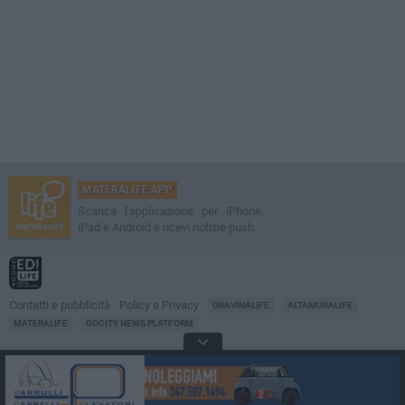
MATERALIFE APP
Scarica l'applicazione per iPhone,
iPad e Android e ricevi notizie push
Contatti e pubblicità
Policy e Privacy
GRAVINALIFE
ALTAMURALIFE
MATERALIFE
GOCITY NEWS PLATFORM
Notizie da
Matera
Direttore
Francesco Dipalo
© 2001-2026 Edilife. Tutti i diritti riservati. Nessuna parte di questo sito può
essere riprodotta senza il permesso scritto dell'editore. Tecnologia: GoCity