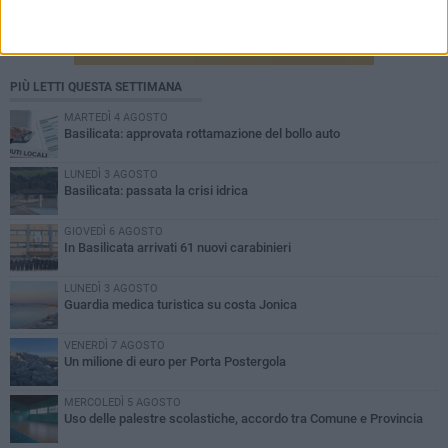
PIÙ LETTI QUESTA SETTIMANA
MARTEDÌ 4 AGOSTO
Basilicata: approvata rottamazione del bollo auto
LUNEDÌ 3 AGOSTO
Basilicata: passata la crisi idrica
GIOVEDÌ 6 AGOSTO
In Basilicata arrivati 61 nuovi carabinieri
LUNEDÌ 3 AGOSTO
Guardia medica turistica su costa Jonica
VENERDÌ 7 AGOSTO
Un milione di euro per Porta Postergola
MERCOLEDÌ 5 AGOSTO
Uso delle palestre scolastiche, accordo tra Comune e Provincia