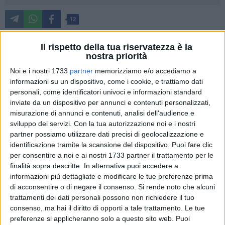
12
Patrimonio UNESCO, designata Capitale della Cultura nel
Il rispetto della tua riservatezza è la
2019 eppure croce e delizia dei turisti e soprattutto dei
nostra priorità
residenti.
Noi e i nostri 1733
partner
memorizziamo e/o accediamo a
Una città alla continua ricerca di una sua dimensione e di un
informazioni su un dispositivo, come i cookie, e trattiamo dati
consolidamento, vista la foto postata sul suo profilo
personali, come identificatori univoci e informazioni standard
Facebook da Roberto Montanari.
inviate da un dispositivo per annunci e contenuti personalizzati,
misurazione di annunci e contenuti, analisi dell'audience e
Di finanziamenti per la riqualificazione ne sono arrivati tanti,
sviluppo dei servizi.
Con la tua autorizzazione noi e i nostri
partner possiamo utilizzare dati precisi di geolocalizzazione e
ed altri ne arriveranno perché il 2019 è vicino e si vuole
identificazione tramite la scansione del dispositivo. Puoi fare clic
presentare una Matera degna della sua storia e delle sue
per consentire a noi e ai nostri 1733 partner il trattamento per le
onorificenze. Non sempre però bastano fondi ed investimenti
finalità sopra descritte. In alternativa puoi accedere a
se ai turisti oltre che ad una città mozzafiato non si riesce a
informazioni più dettagliate e modificare le tue preferenze prima
non far vedere il perenne problema chiamato "immondizia", a
di acconsentire o di negare il consenso.
Si rende noto che alcuni
cui si aggiungono alcuni crolli come quello odierno.
trattamenti dei dati personali possono non richiedere il tuo
La frase che accompagna la foto è laconica e lascia poco
consenso, ma hai il diritto di opporti a tale trattamento. Le tue
preferenze si applicheranno solo a questo sito web. Puoi
spazio alla filosofia: "Benvenuti Turisti!!! Crollo nei Sassi,