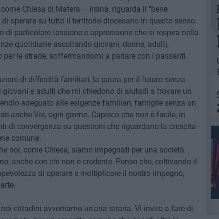
come Chiesa di Matera – Irsina, riguarda il "bene
operare su tutto il territorio diocesano in questo senso.
 di particolare tensione e apprensione che si respira nella
anze quotidiane ascoltando giovani, donne, adulti,
o per le strade, soffermandomi a parlare con i passanti.
ioni di difficoltà familiari, la paura per il futuro senza
 giovani e adulti che mi chiedono di aiutarli a trovare un
endio adeguato alle esigenze familiari, famiglie senza un
de anche Voi, ogni giorno. Capisco che non è facile, in
unti di convergenza su questioni che riguardano la crescita
 bene comune.
he noi, come Chiesa, siamo impegnati per una società
o, anche con chi non è credente. Penso che, coltivando il
pevolezza di operare e moltiplicare il nostro impegno,
arte.
i cittadini avvertiamo un'aria strana. Vi invito a fare di