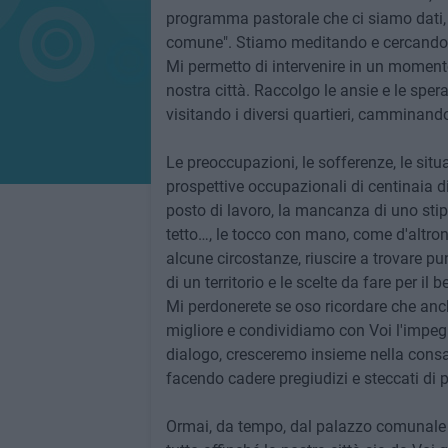
programma pastorale che ci siamo dati, 
comune". Stiamo meditando e cercando di 
Mi permetto di intervenire in un momento
nostra città. Raccolgo le ansie e le sper
visitando i diversi quartieri, camminand
Le preoccupazioni, le sofferenze, le situaz
prospettive occupazionali di centinaia di
posto di lavoro, la mancanza di uno stip
tetto…, le tocco con mano, come d'altron
alcune circostanze, riuscire a trovare p
di un territorio e le scelte da fare per il
Mi perdonerete se oso ricordare che anc
migliore e condividiamo con Voi l'impegn
dialogo, cresceremo insieme nella consa
facendo cadere pregiudizi e steccati di p
Ormai, da tempo, dal palazzo comunale no