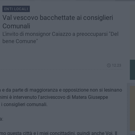
ENTI LOCALI
Val vescovo bacchettate ai consiglieri
Comunali
L'invito di monsignor Caiazzo a preoccuparsi "Del
bene Comune"
12.23
ra e da parte di maggioranza e opposizione non si lesinano
nimi è intervenuto l'arcivescovo di Matera Giuseppe
 i consiglieri comunali.
a:
 questa città e i miei concittadini, quindi anche Voi. Il