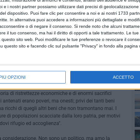
zzati, misurazione di annunci e contenuti, analisi dell'audience e svilupp
e e civile, da voi intrapreso con ardore dopo il terribile
i e i nostri partner possiamo utilizzare dati precisi di geolocalizzazione 
a oggi la Basilicata porta le ferite, ndr). Siate
del dispositivo. Puoi fare clic per consentire a noi e ai nostri 1733 partn
acolo e difficoltà! Quando si ha solida fede in Dio e non
critte. In alternativa puoi accedere a informazioni più dettagliate e modif
 riesce ad ottenere molto di più di quanto si pensi. Voi,
acconsentire o di negare il consenso.
Si rende noto che alcuni trattamen
e il tuo consenso, ma hai il diritto di opporti a tale trattamento. Le tue
te temprati da un'esperienza secolare ad affrontare grandi
PI
 questo sito web. Puoi modificare le tue preferenze o revocare il conse
lle avversità e alle forze della natura. Siete una
questo sito e facendo clic sul pulsante "Privacy" in fondo alla pagina
iosa, profondamente umana e cristiana. È ben giusto che
nianza. Merita di essere conosciuto il vostro coraggio,
l sacrificio. La nostra epoca raramente sa apprezzare tali
rire l'apparenza alla realtà, l'avere all'essere. Simbolo
PIÙ OPZIONI
ACCETTO
è quel complesso di centenarie abitazioni scavate nella
ssi", divenute oggi una curiosità archeologica. Ma sotto
ia di ristrettezze economiche e di enormi sacrifici
ani antenati erano poveri, ma onesti; privi dei tanti beni
ma ricchi di quegli altri beni che non tramontano mai. I
e di popolazioni scacciate dalla loro patria, per motivi
ndovi rifugio ed accoglienza".
ia considerazione. Non sono un politico, ma amo la