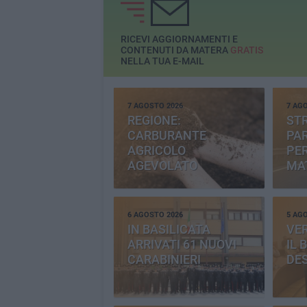
RICEVI AGGIORNAMENTI E
CONTENUTI DA MATERA
GRATIS
NELLA TUA E-MAIL
7 AGOSTO 2026
7 AG
REGIONE:
STR
CARBURANTE
PAR
AGRICOLO
PER
AGEVOLATO
MA
6 AGOSTO 2026
5 AG
IN BASILICATA
VE
ARRIVATI 61 NUOVI
IL 
CARABINIERI
DE