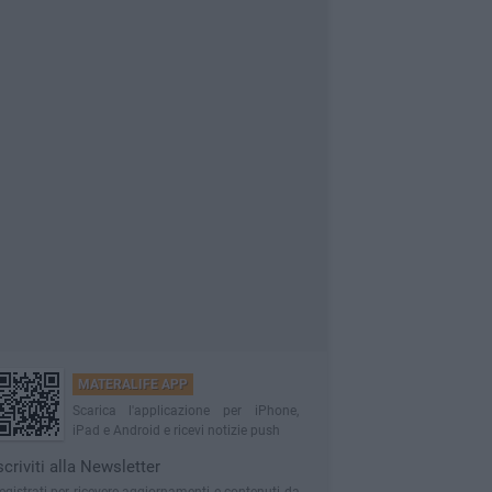
MATERALIFE APP
Scarica l'applicazione per iPhone,
iPad e Android e ricevi notizie push
scriviti alla Newsletter
egistrati per ricevere aggiornamenti e contenuti da