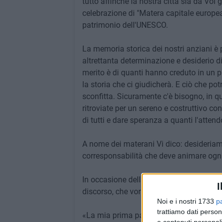
tutto affinché la nostra città sia da Voi
celebrazione di "Matera capitale europea 
patrimonio dell'UNESCO.
La memoria storica dei nostri anziani è p
altrettanta determinazione e desiderio di
merito è di quanti hanno creduto in un p
la storia che ci giudicherà. E ciò che po
sconfitta. Sicuramente c'è bisogno, in 
ritroviate per un sereno e costruttivo co
di tutti e dare speranza a quanti l'atten
A nome dei materani Vi dico: desideriamo
corresponsabilità che deve animare ogni
In occasione della sua visita alla nostr
I
discorso, che vorrei stimolassero in Voi
Noi e i nostri 1733
p
trattiamo dati person
«La mia prima parola è di cristiana soli