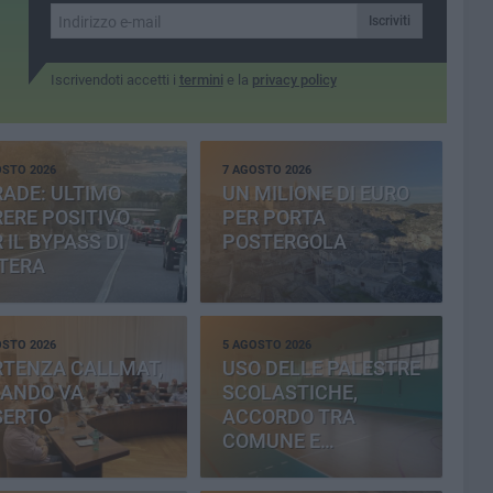
Iscriviti
Iscrivendoti accetti i
termini
e la
privacy policy
OSTO 2026
7 AGOSTO 2026
ADE: ULTIMO
UN MILIONE DI EURO
ERE POSITIVO
PER PORTA
 IL BYPASS DI
POSTERGOLA
TERA
OSTO 2026
5 AGOSTO 2026
RTENZA CALLMAT,
USO DELLE PALESTRE
BANDO VA
SCOLASTICHE,
SERTO
ACCORDO TRA
COMUNE E
PROVINCIA