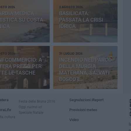
OSTO 2026
3 AGOSTO 2026
ARDIA MEDICA
BASILICATA:
ISTICA SU COSTA
PASSATA LA CRISI
NICA
IDRICA
OSTO 2026
31 LUGLIO 2026
NFCOMMERCIO: A
INCENDIO NEL PARCO
ERA PREZZI PER
DELLA MURGIA
TE LE TASCHE
MATERANA, SALVATI
BOSCO E
CEMENTERIA
atera
Segnalazioni iReport
Festa della Bruna 2016
Oggi cucino io!
eraLife
Previsioni meteo
Speciale Natale
la cultura
Video
I
R