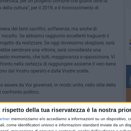
 governata, per un progetto comune che guardi oltre la
della cultura", per il 2019, e il riconoscimento di
iena dei tanti sacrifici, sofferenze, ma anche di
 riscatto. Se abbiamo raggiunto eccellenti traguardi il
rogetto da realizzare. Se oggi dovessimo sbagliare, sarà
trebbe sembrare una vittoria, sarà considerata una
questo momento, che tutti, maggioranza e opposizione, Vi
nfronto nella certezza di raggiungere assieme il vero bene
dono dal Vostro operato e dalle Vostre scelte.
 essere da Voi governati, in modo unito, nello stile della
 confronto politico.
a Città, S. Giovanni Paolo II, pronunciò un memorabile
l rispetto della tua riservatezza è la nostra prior
 un momento di riflessione:
artner
memorizziamo e/o accediamo a informazioni su un dispositivo, c
ali, come identificatori univoci e informazioni standard inviate da un di
darietà, di speranza e di incoraggiamento a proseguire nel