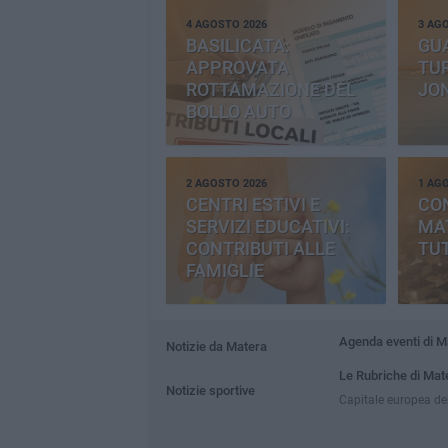
4 AGOSTO 2026
3 AG
BASILICATA:
GU
APPROVATA
TUR
ROTTAMAZIONE DEL
JO
BOLLO AUTO
2 AGOSTO 2026
1 AG
CENTRI ESTIVI E
CO
SERVIZI EDUCATIVI:
MAT
CONTRIBUTI ALLE
TUT
FAMIGLIE
Agenda eventi di M
Notizie da Matera
Le Rubriche di Mat
Notizie sportive
Capitale europea del