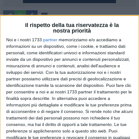
1
Il rispetto della tua riservatezza è la
A seguito della presa di possesso della Diocesi di Cesena-
nostra priorità
Sarsina da parte di mons. Antonio Giuseppe Caiazzo, il
Noi e i nostri 1733
partner
memorizziamo e/o accediamo a
Collegio dei Consultori della Diocesi di Matera-Irsina, in
informazioni su un dispositivo, come i cookie, e trattiamo dati
conformità con quanto previsto dal Codice di Diritto
personali, come identificatori univoci e informazioni standard
Canonico ha eletto
Don Angelo Gioia
quale
Amministratore
inviate da un dispositivo per annunci e contenuti personalizzati,
Diocesano
della Chiesa di Matera-Irsina.
misurazione di annunci e contenuti, analisi dell'audience e
sviluppo dei servizi.
Con la tua autorizzazione noi e i nostri
partner possiamo utilizzare dati precisi di geolocalizzazione e
L'elezione è avvenuta questa mattina nel rispetto delle
identificazione tramite la scansione del dispositivo. Puoi fare clic
disposizioni canoniche che regolano il periodo di sede
per consentire a noi e ai nostri 1733 partner il trattamento per le
vacante e prevedono che l'incarico venga affidato a un
finalità sopra descritte. In alternativa puoi accedere a
presbitero o a un vescovo che si distingua per dottrina e
informazioni più dettagliate e modificare le tue preferenze prima
prudenza.
di acconsentire o di negare il consenso.
Si rende noto che alcuni
trattamenti dei dati personali possono non richiedere il tuo
Il
Collegio dei Consultori
, composto dai più stretti
consenso, ma hai il diritto di opporti a tale trattamento. Le tue
preferenze si applicheranno solo a questo sito web. Puoi
collaboratori del Vescovo (tra i quali, oltre lo stesso
Don
modificare le tue preferenze o revocare il consenso in qualsiasi