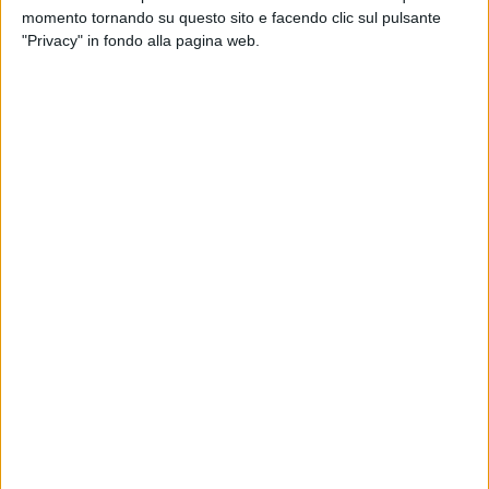
Angelo Gioia
,
Mons. Filippo Lombardi
,
Mons. Pierdomenico
momento tornando su questo sito e facendo clic sul pulsante
Di Candia
,
Don Vito Burdo
,
Don Massimo Ferraiuolo
,
Don
"Privacy" in fondo alla pagina web.
Pasquale Giordano
e
Don Nino Martino
) ha provveduto alla
nomina entro gli otto giorni previsti dalla normativa
canonica, così da garantire la continuità del governo della
Diocesi nel tempo di transizione.
Don Angelo Gioia
, nato a Policoro il 6 luglio del 1971 ed
ordinato sacerdote da mons. Antonio Ciliberti il 29/6/1996, è
stato Vicario generale della Diocesi di Matera-Irsina dal 10
dicembre 2023. In qualità di
Amministratore Diocesano
avrà
il compito di reggere la Diocesi fino alla nomina del nuovo
Vescovo da parte del Santo Padre, garantendo l'ordinaria
amministrazione ma senza introdurre innovazioni.