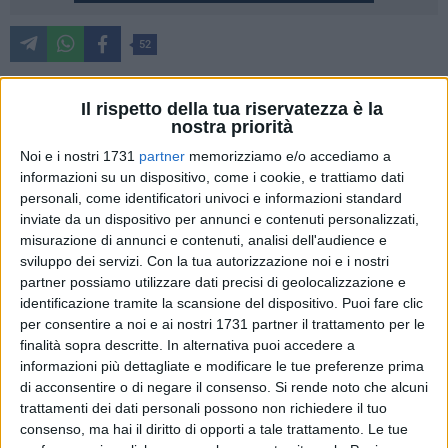
52
Prosegue il dialogo tra il Comune e il mondo della
cooperazione edilizia. Si è tenuto nei giorni scorsi nel
Il rispetto della tua riservatezza è la
nostra priorità
Palazzo Municipale il secondo incontro operativo tra
l'Assessore all'Urbanistica e alle Politiche Abitative Giuseppe
Noi e i nostri 1731
partner
memorizziamo e/o accediamo a
informazioni su un dispositivo, come i cookie, e trattiamo dati
Sicolo e i rappresentanti di cooperative e consorzi locali. Già
personali, come identificatori univoci e informazioni standard
fissato il terzo incontro il prossimo 3 marzo alle ore 9:30.
inviate da un dispositivo per annunci e contenuti personalizzati,
misurazione di annunci e contenuti, analisi dell'audience e
Confermata la ferma volontà di sbloccare i Piani di Edilizia
sviluppo dei servizi.
Con la tua autorizzazione noi e i nostri
Economica e Popolare (PEEP) per offrire una risposta
partner possiamo utilizzare dati precisi di geolocalizzazione e
concreta all'alto costo delle abitazioni, causato dalla
identificazione tramite la scansione del dispositivo. Puoi fare clic
scarsità di aree edificabili. Nel corso del confronto, è
per consentire a noi e ai nostri 1731 partner il trattamento per le
finalità sopra descritte. In alternativa puoi accedere a
preliminarmente emerso da parte delle cooperative
informazioni più dettagliate e modificare le tue preferenze prima
intervenute che
il fabbisogno abitativo stimato si attesta su
di acconsentire o di negare il consenso.
Si rende noto che alcuni
314 alloggi
.
trattamenti dei dati personali possono non richiedere il tuo
consenso, ma hai il diritto di opporti a tale trattamento. Le tue
L'Assessore Sicolo ha illustrato la strategia per individuare