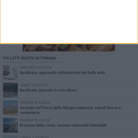
PIÙ LETTI QUESTA SETTIMANA
MARTEDÌ 4 AGOSTO
Basilicata: approvata rottamazione del bollo auto
LUNEDÌ 3 AGOSTO
Basilicata: passata la crisi idrica
VENERDÌ 31 LUGLIO
Incendio nel Parco della Murgia materana, salvati bosco e
cementeria
VENERDÌ 31 LUGLIO
Erosione della costa: servono interventi immediati
LUNEDÌ 3 AGOSTO