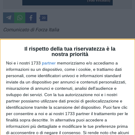
20
Comunicato di Forza Italia
Le elezioni amministrative della prossima primavera
Il rispetto della tua riservatezza è la
rappresentano uno snodo cruciale per il futuro della città di
nostra priorità
Matera. Forza Italia, fermamente all'opposizione del governo
Noi e i nostri 1733
partner
memorizziamo e/o accediamo a
Bennardi nella passata legislatura, ha svolto un ruolo
informazioni su un dispositivo, come i cookie, e trattiamo dati
decisivo di garanzia e vigilanza sull'operato amministrativo,
personali, come identificatori univoci e informazioni standard
senza far mai mancare proposte costruttive rimaste, soventi,
inviate da un dispositivo per annunci e contenuti personalizzati,
disattese ed inascoltate. Matera, negli ultimi anni, ha subito
misurazione di annunci e contenuti, analisi dell'audience e
gli effetti nefasti di un governo municipale lontano dai
sviluppo dei servizi.
Con la tua autorizzazione noi e i nostri
partner possiamo utilizzare dati precisi di geolocalizzazione e
bisogni e dalle esigenze dei cittadini e delle imprese. Per
identificazione tramite la scansione del dispositivo. Puoi fare clic
queste ragioni siamo fermamente convinti che la città meriti
per consentire a noi e ai nostri 1733 partner il trattamento per le
una proposta politica concreta, seria ed autorevole che sia
finalità sopra descritte. In alternativa puoi accedere a
frutto delle più ampie convergenze.
informazioni più dettagliate e modificare le tue preferenze prima
di acconsentire o di negare il consenso.
Si rende noto che alcuni