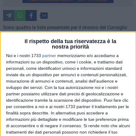
14
Sono quattro le liste presentate per il rinnovo del Consiglio
provinciale di Matera, in programma l'11 gennaio del 2026.
Il rispetto della tua riservatezza è la
Si tratta di "Insieme per la Provincia di Matera", "Azione con
nostra priorità
Calenda", "Radici e Territorio" e "Uniti per la Provincia". Si
Noi e i nostri 1733
partner
memorizziamo e/o accediamo a
eleggono i 10 componenti del Consiglio.
informazioni su un dispositivo, come i cookie, e trattiamo dati
I candidati:
personali, come identificatori univoci e informazioni standard
inviate da un dispositivo per annunci e contenuti personalizzati,
"Azione con Calenda" propone Concettina Sarlo,
misurazione di annunci e contenuti, analisi dell'audience e
Stefania Cuccarese, Gaetano Garzone, Renato Rago e
sviluppo dei servizi.
Con la tua autorizzazione noi e i nostri
Antonio Tornese.
partner possiamo utilizzare dati precisi di geolocalizzazione e
I candidati di "Radici e Territorio" sono Teresa De Rosa,
identificazione tramite la scansione del dispositivo. Puoi fare clic
Giuseppe Maiuri, Francesca Mazzoccoli, Angelo
per consentire a noi e ai nostri 1733 partner il trattamento per le
Montemurro e Vita Maria Scocuzza.
finalità sopra descritte. In alternativa puoi accedere a
La lista "Insieme per la Provincia di Matera" candida
informazioni più dettagliate e modificare le tue preferenze prima
di acconsentire o di negare il consenso.
Si rende noto che alcuni
Antonella Bilotta, Doriano Manuello, Alberto Marzano,
trattamenti dei dati personali possono non richiedere il tuo
Angela Salerno e Carlo Ruben Stigliano.