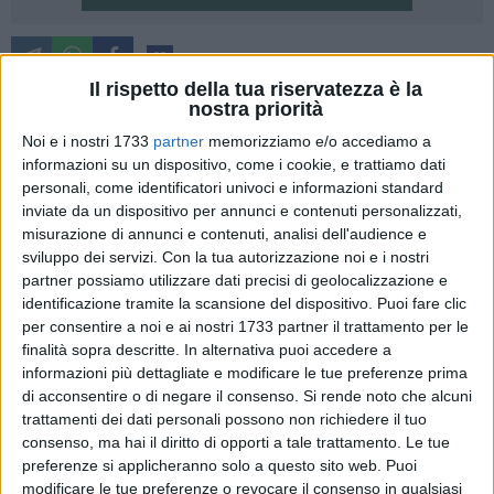
38
Il rispetto della tua riservatezza è la
Il ministro per le infrastrutture e i trasporti oggi, a Potenza,
nostra priorità
ha presentato il programma di investimenti infrastrutturali in
Noi e i nostri 1733
partner
memorizziamo e/o accediamo a
strade, autostrade e ferrovie in Italia e in Basilicata fino al
informazioni su un dispositivo, come i cookie, e trattiamo dati
2032. Il convegno "L'Italia dei sì" si è tenuto nel terminal del
personali, come identificatori univoci e informazioni standard
Gallitello delle Ferrovie Appulo Lucane.
inviate da un dispositivo per annunci e contenuti personalizzati,
misurazione di annunci e contenuti, analisi dell'audience e
Al termine dell'incontro, Salvini ha risposto alle domande dei
sviluppo dei servizi.
Con la tua autorizzazione noi e i nostri
partner possiamo utilizzare dati precisi di geolocalizzazione e
cronisti. Immancabili quelle sulle prossime elezioni regionali.
identificazione tramite la scansione del dispositivo. Puoi fare clic
Nelle sue risposte appare evidente che la Lega non sostiene
per consentire a noi e ai nostri 1733 partner il trattamento per le
il governatore uscente Vito Bardi che, invece, è
finalità sopra descritte. In alternativa puoi accedere a
confermatissimo dal suo partito Forza Italia.
informazioni più dettagliate e modificare le tue preferenze prima
di acconsentire o di negare il consenso.
Si rende noto che alcuni
Così ha risposto Salvini: "La Basilicata è una terra con
trattamenti dei dati personali possono non richiedere il tuo
potenzialità straordinarie che merita anche qualcosa in più,
consenso, ma hai il diritto di opporti a tale trattamento. Le tue
preferenze si applicheranno solo a questo sito web. Puoi
che merita uno slancio in più. Quindi nelle prossime
modificare le tue preferenze o revocare il consenso in qualsiasi