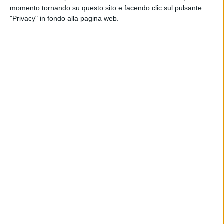
settimane conto che i lucani possano sapere quando si vota
momento tornando su questo sito e facendo clic sul pulsante
e quale sarà la squadra. Il centrodestra unito per me è
"Privacy" in fondo alla pagina web.
fondamentale e guai a chi crea polemiche e divisioni. Detto
questo, io sono convinto che la Lega abbia donne e uomini,
che si stanno avvicinando anche adesso dalla società civile,
che saprebbero ben governare questa terra''.
Su Bardi il giudizio è "positivo", ha detto, per poi ribadire: "La
Basilicata dopo i danni del centrosinistra è ripartita. Poi,
siccome io sono ambizioso, punto sempre al meglio e quindi
che i prossimi cinque anni siano ancora più spediti, più
concreti, più efficienti, più visionari. La Lega governa le
regioni italiane da 30 anni e quindi sappiamo come si fa".