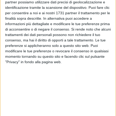
cultura, progresso e modernità. Perché questa stazione
partner possiamo utilizzare dati precisi di geolocalizzazione e
identificazione tramite la scansione del dispositivo. Puoi fare clic
rappresenta una speranza per il territorio lucano, che intende
per consentire a noi e ai nostri 1731 partner il trattamento per le
uscire dall'isolamento infrastrutturale -ha evidenziato il
finalità sopra descritte. In alternativa puoi accedere a
governatore della Basilicata, Vito Bardi, annunciando
informazioni più dettagliate e modificare le tue preferenze prima
l'impegno della Regione per il completamento della tratta
di acconsentire o di negare il consenso.
Si rende noto che alcuni
delle Ferrovie di Stato tra Matera e Ferrandina.
trattamenti dei dati personali possono non richiedere il tuo
consenso, ma hai il diritto di opporti a tale trattamento. Le tue
"E' solo attraverso investimenti infrastrutturali che si rende
preferenze si applicheranno solo a questo sito web. Puoi
modificare le tue preferenze o revocare il consenso in qualsiasi
fruibile un territorio"- ha detto Bardi. Una stazione che può
momento tornando su questo sito e facendo clic sul pulsante
rappresentare un punto di riferimento per la mobilità
"Privacy" in fondo alla pagina web.
sostenibile, ingrediente indispensabile per il percorso
intrapreso dalle Fal. Una stazione green, al passo con i tempi
e con i bisogni delle moderne comunità. Insomma, la
stazione Matera Centrale per la città rappresenta, come dice
il sindaco De Ruggieri "una buona notizia", frutto di
collaborazione e unione di intenti.
Un luogo di incontro intergenerazionale, primo passo per il
parco che sorgerà in piazza Visitazione- ha spiegato il