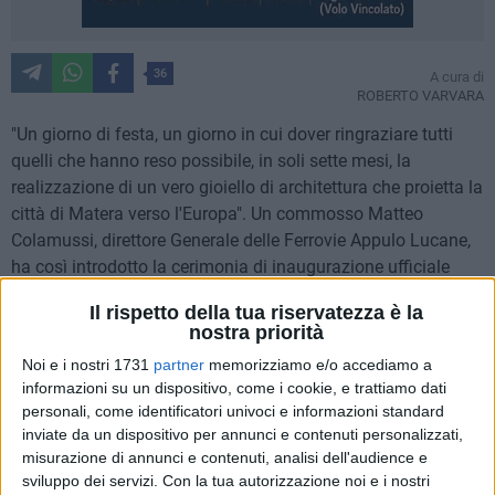
36
A cura di
ROBERTO VARVARA
"Un giorno di festa, un giorno in cui dover ringraziare tutti
quelli che hanno reso possibile, in soli sette mesi, la
realizzazione di un vero gioiello di architettura che proietta la
città di Matera verso l'Europa". Un commosso Matteo
Colamussi, direttore Generale delle Ferrovie Appulo Lucane,
ha così introdotto la cerimonia di inaugurazione ufficiale
della stazione di Matera Centrale, sottolineando la
Il rispetto della tua riservatezza è la
soddisfazione che si prova a veder realizzati i propri
nostra priorità
obiettivi.
Noi e i nostri 1731
partner
memorizziamo e/o accediamo a
informazioni su un dispositivo, come i cookie, e trattiamo dati
Obiettivi raggiunti grazie ad un lavoro sinergico con le
personali, come identificatori univoci e informazioni standard
istituzioni locali e nazionali- ha aggiunto il presidente delle
inviate da un dispositivo per annunci e contenuti personalizzati,
Fal, Rosario Armiento, rimarcando come la città dei Sassi
misurazione di annunci e contenuti, analisi dell'audience e
oggi possa vantare una centralità dovuta alla sintesi tra
sviluppo dei servizi.
Con la tua autorizzazione noi e i nostri