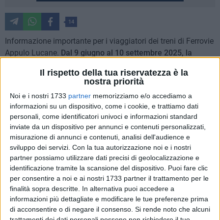
14
Informazione importante per i viaggiatori dei treni di Ferrovie
Appulo Lucane.
Dal 9 giugno al 10 settembre 2025, la
circolazione ferroviaria sulla tratta Bari centrale – Bari
Il rispetto della tua riservatezza è la
scalo sarà temporaneamente interrotta e i treni saranno
nostra priorità
sostituiti con autobus.
Noi e i nostri 1733
partner
memorizziamo e/o accediamo a
informazioni su un dispositivo, come i cookie, e trattiamo dati
Le chiusure della tratta ferroviaria e del primo piano della
personali, come identificatori univoci e informazioni standard
stazione di Bari centrale si rendono necessarie per
inviate da un dispositivo per annunci e contenuti personalizzati,
consentire i lavori di sostituzione dell'attuale pensilina posta
misurazione di annunci e contenuti, analisi dell'audience e
sulla stazione e sui binari. La nuova pensilina, progettata
sviluppo dei servizi.
Con la tua autorizzazione noi e i nostri
partner possiamo utilizzare dati precisi di geolocalizzazione e
dall'Architetto Stefano Boeri, fa parte di un intervento di
identificazione tramite la scansione del dispositivo. Puoi fare clic
riqualificazione della stazione per renderla più funzionale,
per consentire a noi e ai nostri 1733 partner il trattamento per le
più moderna e più tecnologica. Inoltre è anche un'occasione
finalità sopra descritte. In alternativa puoi accedere a
per ripensare allo spazio di attesa e arrivo della stazione
informazioni più dettagliate e modificare le tue preferenze prima
ferroviaria, aggiornandolo rispetto alle normative attuali e
di acconsentire o di negare il consenso.
Si rende noto che alcuni
dotandolo di un maggior comfort oltre che dei requisiti di
trattamenti dei dati personali possono non richiedere il tuo