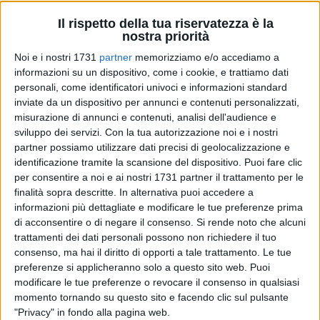
Il rispetto della tua riservatezza è la
nostra priorità
1
Noi e i nostri 1731
partner
memorizziamo e/o accediamo a
informazioni su un dispositivo, come i cookie, e trattiamo dati
Lo sciopero generale proclamato per oggi (venerdì 17) dalle
personali, come identificatori univoci e informazioni standard
organizzazioni sindacali Cgil e Uil, al quale hanno aderito le
inviate da un dispositivo per annunci e contenuti personalizzati,
organizzazioni sindacali Filt-Cgil e Uiltrasporti di Puglia e di
misurazione di annunci e contenuti, analisi dell'audience e
Basilicata, è stato ridotto da 24 a 4 ore in seguito
sviluppo dei servizi.
Con la tua autorizzazione noi e i nostri
all'ordinanza ministeriale 196T del Ministero delle
partner possiamo utilizzare dati precisi di geolocalizzazione e
Infrastrutture e dei Trasporti.
identificazione tramite la scansione del dispositivo. Puoi fare clic
per consentire a noi e ai nostri 1731 partner il trattamento per le
finalità sopra descritte. In alternativa puoi accedere a
Per il trasporto ferroviario ed il trasporto pubblico locale lo
informazioni più dettagliate e modificare le tue preferenze prima
sciopero si articolerà dalle 9.00 alle 13.00 di domani, nel
di acconsentire o di negare il consenso.
Si rende noto che alcuni
rispetto delle fasce di garanzia. Saranno in ogni caso
trattamenti dei dati personali possono non richiedere il tuo
assicurati tutti i servizi dalle ore 5.30 alle ore 8.30 e dalle ore
consenso, ma hai il diritto di opporti a tale trattamento. Le tue
12.30 alle ore 15.30. Ulteriori info e orari sul sito
preferenze si applicheranno solo a questo sito web. Puoi
www.ferrovieappulolucane.it, sulla pagina Facebook
modificare le tue preferenze o revocare il consenso in qualsiasi
momento tornando su questo sito e facendo clic sul pulsante
aziendale e contattando il numero verde 800.050.500.
"Privacy" in fondo alla pagina web.