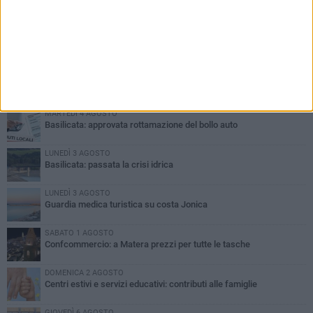
PIÙ LETTI QUESTA SETTIMANA
MARTEDÌ 4 AGOSTO
Basilicata: approvata rottamazione del bollo auto
LUNEDÌ 3 AGOSTO
Basilicata: passata la crisi idrica
LUNEDÌ 3 AGOSTO
Guardia medica turistica su costa Jonica
SABATO 1 AGOSTO
Confcommercio: a Matera prezzi per tutte le tasche
DOMENICA 2 AGOSTO
Centri estivi e servizi educativi: contributi alle famiglie
GIOVEDÌ 6 AGOSTO