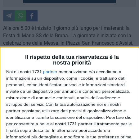
Alle ore 5.00 è iniziato il giorno più lungo per i materani: la
Festa di Maria SS della Bruna. La giornata è iniziata con la
celebrazione della Messa, in Piazza San Francesco d'Assisi,
proseguendo poi con la Processione dei Pastori. Un accorato
Il rispetto della tua riservatezza è la
spirito religioso ha accompagnato la città durante il rito.
nostra priorità
Noi e i nostri 1731
partner
memorizziamo e/o accediamo a
La Messa è stata celebrata da Don Vincenzo Di Lecce
informazioni su un dispositivo, come i cookie, e trattiamo dati
davanti ad una folla massiccia costituita da tanti giovani,
personali, come identificatori univoci e informazioni standard
adulti ed anziani che hanno partecipato con devozione.
inviate da un dispositivo per annunci e contenuti personalizzati,
Dopo di che è iniziata la Processione dei Pastori con il
misurazione di annunci e contenuti, analisi dell'audience e
quadro di Maria SS della Bruna mostrato per le vie della
sviluppo dei servizi.
Con la tua autorizzazione noi e i nostri
città.
partner possiamo utilizzare dati precisi di geolocalizzazione e
identificazione tramite la scansione del dispositivo. Puoi fare clic
per consentire a noi e ai nostri 1731 partner il trattamento per le
Don Vincenzo Di Lecce, nel corso dell'omelia, ha dichiarato:
finalità sopra descritte. In alternativa puoi accedere a
"La celebrazione di quest'anno si incastona in un
informazioni più dettagliate e modificare le tue preferenze prima