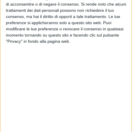
anniversario storico: l'8 dicembre del 1954 il Consiglio
di acconsentire o di negare il consenso.
Si rende noto che alcuni
comunale all'unanimità volle proclamare la città di Matera
trattamenti dei dati personali possono non richiedere il tuo
Civitas Mariae, Città di Maria. C'è bisogno che la città si
consenso, ma hai il diritto di opporti a tale trattamento. Le tue
appropri di questo titolo. Siamo una comunità mariana.
preferenze si applicheranno solo a questo sito web. Puoi
Vogliamo imitare Maria nella sollecitudine verso i bisogni del
modificare le tue preferenze o revocare il consenso in qualsiasi
momento tornando su questo sito e facendo clic sul pulsante
prossimo".
"Privacy" in fondo alla pagina web.
Il parroco ha concluso con una riflessione sulla carità: "La
festa 2014 di Maria SS della Bruna ha come distintivo quello
della carità. Mi auguro che non rimanga uno slogan e si
possa al termine dei festeggiamenti capirne il vero senso. La
carità la si confonde molto spesso con l'elemosina, ed
invece, è ridare all'altro la dignità come rappresentato anche
nel carro".
Festa della Bruna Messa Inaugurale
21 FOTO