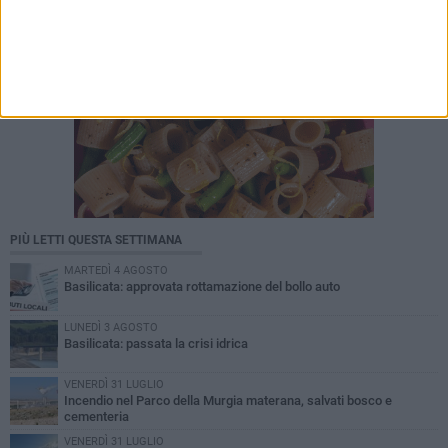
PIÙ LETTI QUESTA SETTIMANA
MARTEDÌ 4 AGOSTO
Basilicata: approvata rottamazione del bollo auto
LUNEDÌ 3 AGOSTO
Basilicata: passata la crisi idrica
VENERDÌ 31 LUGLIO
Incendio nel Parco della Murgia materana, salvati bosco e
cementeria
VENERDÌ 31 LUGLIO