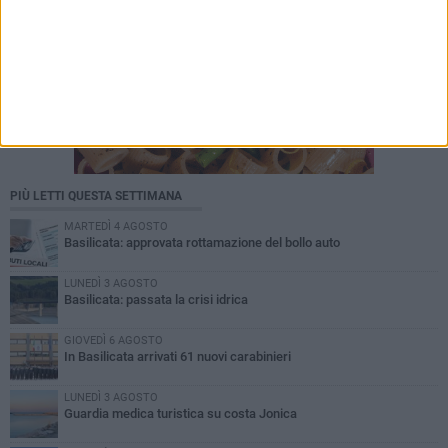
PIÙ LETTI QUESTA SETTIMANA
MARTEDÌ 4 AGOSTO
Basilicata: approvata rottamazione del bollo auto
LUNEDÌ 3 AGOSTO
Basilicata: passata la crisi idrica
GIOVEDÌ 6 AGOSTO
In Basilicata arrivati 61 nuovi carabinieri
LUNEDÌ 3 AGOSTO
Guardia medica turistica su costa Jonica