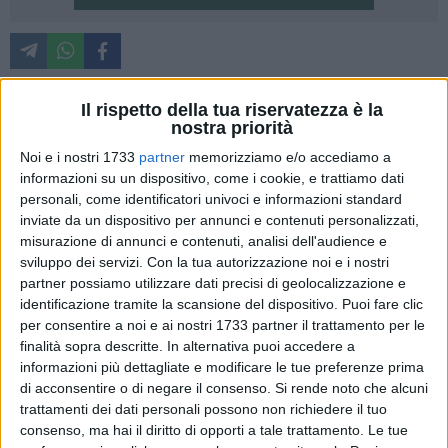
Nessun incidente alla Festa della Bruna.
Il rispetto della tua riservatezza è la
nostra priorità
La notizia arriva direttamente dalla Questura di Matera,
Noi e i nostri 1733
partner
memorizziamo e/o accediamo a
dove, a poche ore dalla conclusione della festa dell Bruna, il
informazioni su un dispositivo, come i cookie, e trattiamo dati
questore stila il bilancio del 2 luglio 2014 e tira un sospiro di
personali, come identificatori univoci e informazioni standard
sollievo.
inviate da un dispositivo per annunci e contenuti personalizzati,
misurazione di annunci e contenuti, analisi dell'audience e
Nella giornata di mercoledì migliaia di persone hanno
sviluppo dei servizi.
Con la tua autorizzazione noi e i nostri
affollato il centro cittadino per le celebrazioni in onore della
partner possiamo utilizzare dati precisi di geolocalizzazione e
identificazione tramite la scansione del dispositivo. Puoi fare clic
Madonna, tra loro anche un notevole numero di agenti, tra
per consentire a noi e ai nostri 1733 partner il trattamento per le
poliziotti, carabinieri e fiamme gialle, a vigilare sulla
finalità sopra descritte. In alternativa puoi accedere a
sicurezza di cittadini e turisti.
informazioni più dettagliate e modificare le tue preferenze prima
Nel pomeriggio il Questore di Matera, Stanislao Schimera,
di acconsentire o di negare il consenso.
Si rende noto che alcuni
arrivato a Matera lo scorso febbraio e impegnato a
trattamenti dei dati personali possono non richiedere il tuo
coordinare per la prima volte le forze dell'ordine alla festa
consenso, ma hai il diritto di opporti a tale trattamento. Le tue