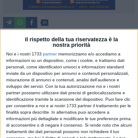
20
La Regione Basilicata ha stanziato sei milioni di euro, come
Il rispetto della tua riservatezza è la
dotazione finanziaria di un avviso pubblico denominato
nostra priorità
''Basilaureati - bonus alle imprese per l'assunzione di
Noi e i nostri 1733
partner
memorizziamo e/o accediamo a
disoccupati laureati'', nell'ambito di politiche contro lo
informazioni su un dispositivo, come i cookie, e trattiamo dati
spopolamento e la fuga di giovani. L'iniziativa è finanziata
personali, come identificatori univoci e informazioni standard
con il piano operativo Fse+ Basilicata 2021-2027 e ha una
inviate da un dispositivo per annunci e contenuti personalizzati,
durata triennale (due milioni di euro per ciascuna annualità).
misurazione di annunci e contenuti, analisi dell'audience e
sviluppo dei servizi.
Con la tua autorizzazione noi e i nostri
partner possiamo utilizzare dati precisi di geolocalizzazione e
L'incentivo occupazionale è riconosciuto per un importo
identificazione tramite la scansione del dispositivo. Puoi fare clic
massimo annuo di 20mila euro per non più di due annualità,
per consentire a noi e ai nostri 1733 partner il trattamento per le
per ogni assunzione a tempo pieno e indeterminato. Gli
finalità sopra descritte. In alternativa puoi accedere a
incentivi sono concessi per l'assunzione a tempo
informazioni più dettagliate e modificare le tue preferenze prima
indeterminato di laureati, in possesso di laurea triennale,
di acconsentire o di negare il consenso.
Si rende noto che alcuni
magistrale o vecchio ordinamento, residenti nella Regione
trattamenti dei dati personali possono non richiedere il tuo
consenso, ma hai il diritto di opporti a tale trattamento. Le tue