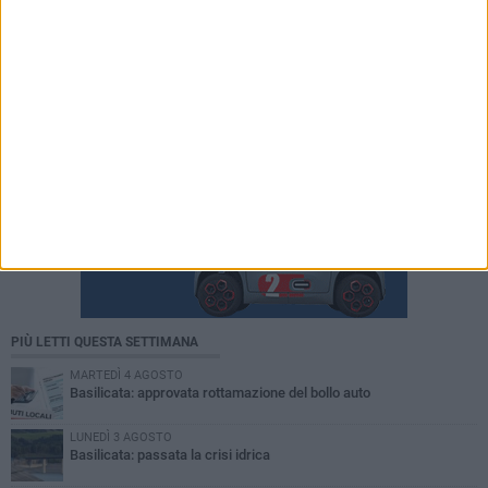
PIÙ LETTI QUESTA SETTIMANA
MARTEDÌ 4 AGOSTO
Basilicata: approvata rottamazione del bollo auto
LUNEDÌ 3 AGOSTO
Basilicata: passata la crisi idrica