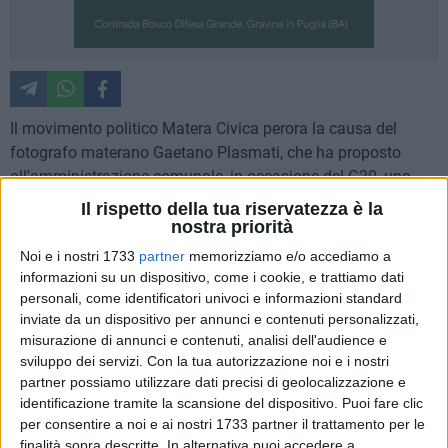
Il movimento politico Matera Civica perora la causa del
fotografo materano Gaetano Plasmati, che ha proposto
all'amministrazione comunale, in occasione del G20, una
mostra fotografica sulle problematiche legate all'acqua
Il rispetto della tua riservatezza è la
sull'intero pianeta. Una proposta che al momento non ha
nostra priorità
ancora ricevuto risposta dal governo cittadino, che
Noi e i nostri 1733
partner
memorizziamo e/o accediamo a
sembrerebbe invece stia puntando su una esposizione
informazioni su un dispositivo, come i cookie, e trattiamo dati
dedicata a Henry Cartier Bresson. Di qui la sollecitazione di
personali, come identificatori univoci e informazioni standard
Matera Civica affinchè si dia una risposta al fotografo
inviate da un dispositivo per annunci e contenuti personalizzati,
misurazione di annunci e contenuti, analisi dell'audience e
materano. Si seguito la nota integrale diramata dal
sviluppo dei servizi.
Con la tua autorizzazione noi e i nostri
movimento politico:
partner possiamo utilizzare dati precisi di geolocalizzazione e
identificazione tramite la scansione del dispositivo. Puoi fare clic
L'Italia verso il Decimo Forum Mondiale dell'Acqua 2024.
per consentire a noi e ai nostri 1733 partner il trattamento per le
Anche la Protezione Civile Nazionale, nelle scorse ore, ha
finalità sopra descritte. In alternativa puoi accedere a