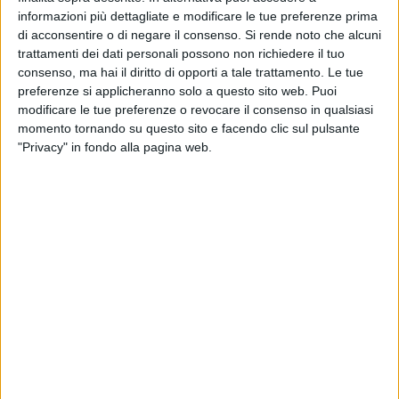
annunciato il pieno appoggio alla candidatura del nostro
informazioni più dettagliate e modificare le tue preferenze prima
Paese. Per la ragione che non c'è centro italiano, piccolo o
di acconsentire o di negare il consenso.
Si rende noto che alcuni
trattamenti dei dati personali possono non richiedere il tuo
grande, che non sia nato a ridosso di una fonte d'acqua e il
consenso, ma hai il diritto di opporti a tale trattamento. Le tue
"World Water Forum" è il più grande evento mondiale
preferenze si applicheranno solo a questo sito web. Puoi
sull'acqua. Oggi, sia l'eccesso sia la scarsità di acqua sono
modificare le tue preferenze o revocare il consenso in qualsiasi
diventati un problema di carattere globale, spesso
momento tornando su questo sito e facendo clic sul pulsante
un'emergenza, con vittime e costi sociali, economici e
"Privacy" in fondo alla pagina web.
ambientali inaccettabili. Un tema che il fotografo materano
Gaetano Plasmati, ormai da tempo, va documentando a
livello planetario per raccontare la civiltà del liquido vitale
come si è sviluppata nel tempo e nello spazio, con le sue luci
e le sue ombre. Ha già pronta una mostra fotografica, frutto
di 25 anni di ricerche tra Africa, Asia, Europa e un volume
inedito. Il progetto, denominato "Acqua – deserti e monsoni"
è sintetizzato in una mostra fotografica che è il risultato
dell'incontro tra due professionisti di spessore
internazionale, oltre al nostro Plasmati, a G.M.B. Akash,
fotografo bengalese che ha ricevuto più di 80 premi