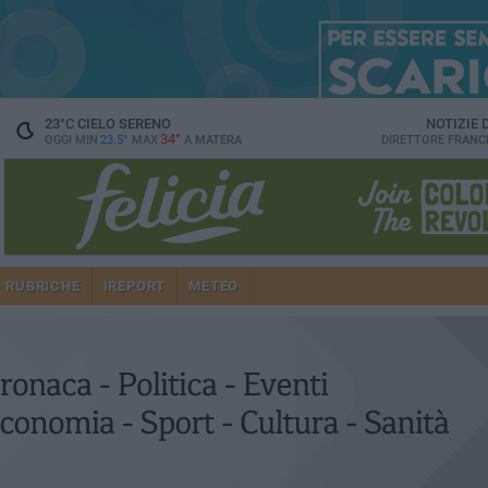
23
°C
CIELO SERENO
NOTIZIE
34°
OGGI MIN
23.5°
MAX
A
MATERA
DIRETTORE
FRANC
RUBRICHE
IREPORT
METEO