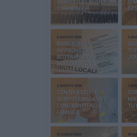
ARRIVATI 61 NUOVI
IL 
CARABINIERI
DE
4 AGOSTO 2026
3 AG
BASILICATA:
GU
APPROVATA
TUR
ROTTAMAZIONE DEL
JO
BOLLO AUTO
2 AGOSTO 2026
1 AG
CENTRI ESTIVI E
CO
SERVIZI EDUCATIVI:
MAT
CONTRIBUTI ALLE
TUT
FAMIGLIE
31 LUGLIO 2026
30 LU