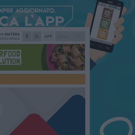
 DA
MATERA
APP
ESCO DIPALO