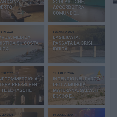
BANDO VA
SCOLASTICHE,
SERTO
ACCORDO TRA
COMUNE E
PROVINCIA
OSTO 2026
3 AGOSTO 2026
ARDIA MEDICA
BASILICATA:
ISTICA SU COSTA
PASSATA LA CRISI
NICA
IDRICA
OSTO 2026
31 LUGLIO 2026
NFCOMMERCIO: A
INCENDIO NEL PARCO
ERA PREZZI PER
DELLA MURGIA
TE LE TASCHE
MATERANA, SALVATI
BOSCO E
CEMENTERIA
GLIO 2026
30 LUGLIO 2026