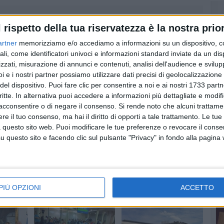
l rispetto della tua riservatezza è la nostra prior
artner
memorizziamo e/o accediamo a informazioni su un dispositivo, c
ali, come identificatori univoci e informazioni standard inviate da un di
zzati, misurazione di annunci e contenuti, analisi dell'audience e svilupp
i e i nostri partner possiamo utilizzare dati precisi di geolocalizzazione 
del dispositivo. Puoi fare clic per consentire a noi e ai nostri 1733 partn
critte. In alternativa puoi accedere a informazioni più dettagliate e modif
acconsentire o di negare il consenso.
Si rende noto che alcuni trattamen
e il tuo consenso, ma hai il diritto di opporti a tale trattamento. Le tue
 questo sito web. Puoi modificare le tue preferenze o revocare il conse
TERRITORIO
EVENTI E CULTURA
a per
Contributi alle
Arisa simbolo di
questo sito e facendo clic sul pulsante "Privacy" in fondo alla pagina
ione
imprese: prorogati gli
Basilicata all'Expo di
a
avvisi della Regione
Osaka
Stanziati 15 milioni di euro
Concerto della cantante in
Giappone
uale
PIÙ OPZIONI
ACCETTO