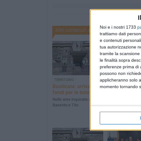
I
Noi e i nostri 1733
p
Altri contenuti a tema
trattiamo dati person
e contenuti personali
tua autorizzazione no
tramite la scansione 
le finalità sopra des
preferenze prima di 
possono non richieder
applicheranno solo a
TERRITORIO
ENTI LOCALI
Basilicata: arrivano i
Trovata l'intes
momento tornando su 
fondi per le bonifiche
rilancio e gest
della Bibliotec
Nelle aree inquinate di Val
Stigliani
Basento e Tito
Finanziamento ann
della Regione