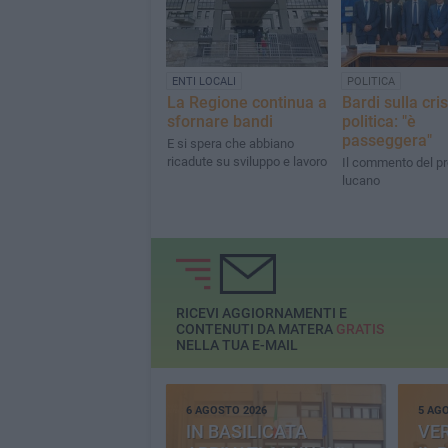
ENTI LOCALI
POLITICA
La Regione continua a
Bardi sulla cris
sfornare bandi
politica: "è
passeggera"
E si spera che abbiano
ricadute su sviluppo e lavoro
Il commento del p
lucano
RICEVI AGGIORNAMENTI E
CONTENUTI DA MATERA
GRATIS
NELLA TUA E-MAIL
6 AGOSTO 2026
5 AG
IN BASILICATA
VE