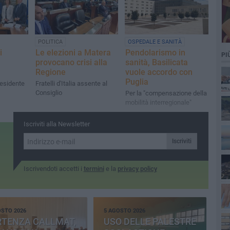
POLITICA
OSPEDALE E SANITÀ
i
Le elezioni a Matera
Pendolarismo in
PI
provocano crisi alla
sanità, Basilicata
Regione
vuole accordo con
Puglia
residente
Fratelli d'Italia assente al
Consiglio
Per la "compensazione della
mobilità interregionale"
Iscriviti alla Newsletter
Iscriviti
Iscrivendoti accetti i
termini
e la
privacy policy
OSTO 2026
5 AGOSTO 2026
RTENZA CALLMAT,
USO DELLE PALESTRE