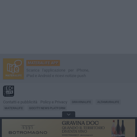
MATERALIFE APP
Scarica l'applicazione per iPhone,
iPad e Android e ricevi notizie push
Contatti e pubblicità
Policy e Privacy
GRAVINALIFE
ALTAMURALIFE
MATERALIFE
GOCITY NEWS PLATFORM
Notizie da
Matera
Direttore
Francesco Dipalo
© 2001-2026 Edilife. Tutti i diritti riservati. Nessuna parte di questo sito può
essere riprodotta senza il permesso scritto dell'editore. Tecnologia: GoCity