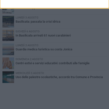
MARTEDÌ 4 AGOSTO
Basilicata: approvata rottamazione del bollo auto
LUNEDÌ 3 AGOSTO
Basilicata: passata la crisi idrica
GIOVEDÌ 6 AGOSTO
In Basilicata arrivati 61 nuovi carabinieri
LUNEDÌ 3 AGOSTO
Guardia medica turistica su costa Jonica
DOMENICA 2 AGOSTO
Centri estivi e servizi educativi: contributi alle famiglie
MERCOLEDÌ 5 AGOSTO
Uso delle palestre scolastiche, accordo tra Comune e Provincia