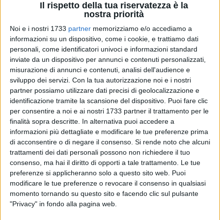
Il rispetto della tua riservatezza è la
1
nostra priorità
Il presidente della Regione Basilicata, Vito Bardi, oggi ha
Noi e i nostri 1733
partner
memorizziamo e/o accediamo a
dichiarato di non temere la crisi politica, aperta da Fratelli
informazioni su un dispositivo, come i cookie, e trattiamo dati
personali, come identificatori univoci e informazioni standard
d'Italia. "E' passeggera", ha detto oggi a Potenza,
inviate da un dispositivo per annunci e contenuti personalizzati,
rispondendo ai giornalisti.
misurazione di annunci e contenuti, analisi dell'audience e
sviluppo dei servizi.
Con la tua autorizzazione noi e i nostri
Il partito di maggioranza relativa, in particolare, ha
partner possiamo utilizzare dati precisi di geolocalizzazione e
annunciato che non parteciperà alle attività dell'Assemblea e
identificazione tramite la scansione del dispositivo. Puoi fare clic
delle Commissioni "fino a quando non sarà fatta chiarezza
per consentire a noi e ai nostri 1733 partner il trattamento per le
politica" nella coalizione. Ieri non ha partecipato al Consiglio.
finalità sopra descritte. In alternativa puoi accedere a
informazioni più dettagliate e modificare le tue preferenze prima
Secondo Bardi, la situazione "passerà velocemente".
di acconsentire o di negare il consenso.
Si rende noto che alcuni
trattamenti dei dati personali possono non richiedere il tuo
consenso, ma hai il diritto di opporti a tale trattamento. Le tue
preferenze si applicheranno solo a questo sito web. Puoi
modificare le tue preferenze o revocare il consenso in qualsiasi
momento tornando su questo sito e facendo clic sul pulsante
"Privacy" in fondo alla pagina web.