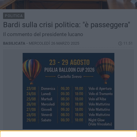
POLITICA
Bardi sulla crisi politica: "è passeggera"
Il commento del presidente lucano
BASILICATA -
MERCOLEDÌ 26 MARZO 2025
11.51