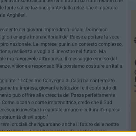
etitività sono alcuni dei temi trattati dai tanti relatori che
le tante sollecitazione giunte dalla relazione di apertura
ria Anghileri.
presidente dei giovani imprenditori lucani, Domenico
igliori energie imprenditoriali del Paese e portare la voce
espiro nazionale. Le imprese, pur in un contesto complesso,
ne, resilienza e voglia di investire nel futuro. Ma
ile ma favorevole all'impresa. Il messaggio emerso dal
ze, visione e responsabilità possiamo costruire un'Italia
aggiunto: "Il 40esimo Convegno di Capri ha confermato
ame tra impresa, giovani e istituzioni e il contributo di
mento può offrire alla crescita del Paese perfettamente
i. Come lucana e come imprenditrice, credo che il Sud
cessario investire in capitale umano e cultura d'impresa
pportunità di sviluppo."
temi cruciali che riguardano anche il futuro delle nostre
ente Somma – La partecipazione dei nostri Giovani