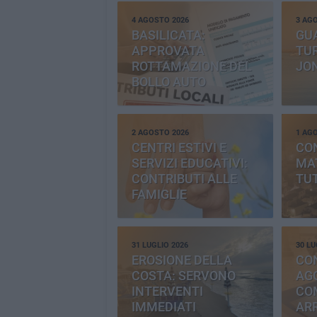
4 AGOSTO 2026
3 AG
BASILICATA:
GU
APPROVATA
TUR
ROTTAMAZIONE DEL
JO
BOLLO AUTO
2 AGOSTO 2026
1 AG
CENTRI ESTIVI E
CO
SERVIZI EDUCATIVI:
MAT
CONTRIBUTI ALLE
TUT
FAMIGLIE
31 LUGLIO 2026
30 LU
EROSIONE DELLA
CO
COSTA: SERVONO
AGG
INTERVENTI
CO
IMMEDIATI
AR