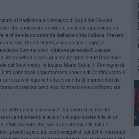
cipato al tradizionale Convegno di Capri dei Giovani
ento che riunisce imprenditori, massimi rappresentanti
re le sfide e le opportunità dell'economia italiana. Presenti
cornice del Grand Hotel Quisisana (ieri e oggi), il
Francesco Somma con il direttore generale Giuseppe
ani imprenditori lucani, guidata dal presidente Domenico
nale del Movimento, la lucana Maria Sabia. Il Convegno di
 è tra i principali appuntamenti annuali di Confindustria e
rafforzare il legame tra la comunità di imprenditori del
percorso di crescita condivisa, formazione e confronto sui
à.
mpo dell'impresa che cresce", ha posto al centro del
ore di cambiamento e leva di sviluppo sostenibile, in un
 sfide economiche, sociali e culturali dell'Italia e
ni, prestiti agevolati, costi energetici, politiche industriali