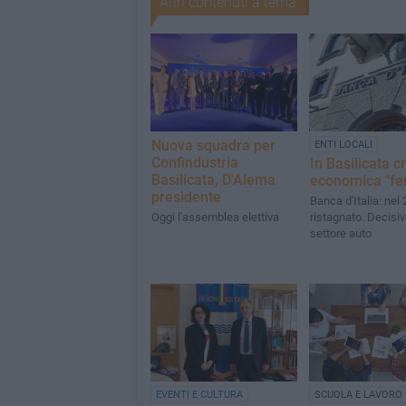
Altri contenuti a tema
Nuova squadra per
ENTI LOCALI
Confindustria
In Basilicata c
Basilicata, D'Alema
economica "fe
presidente
Banca d'Italia: nel
Oggi l'assemblea elettiva
ristagnato. Decisivo
settore auto
EVENTI E CULTURA
SCUOLA E LAVORO