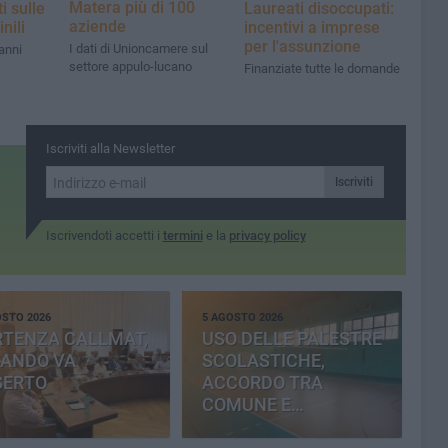
Matera più di 100
ti sulle
Laureati disoccupati:
aziende
nili
incentivi a imprese
per l'assunzione
I dati di Unioncamere sul
anni
settore appulo-lucano
Finanziate tutte le domande
Iscriviti alla Newsletter
Iscriviti
Iscrivendoti accetti i
termini
e la
privacy policy
OSTO 2026
5 AGOSTO 2026
RTENZA CALLMAT,
USO DELLE PALESTRE
BANDO VA
SCOLASTICHE,
SERTO
ACCORDO TRA
COMUNE E
PROVINCIA