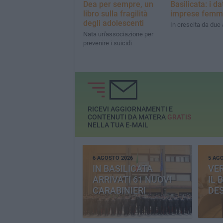
Dea per sempre, un
Basilicata: i da
libro sulla fragilità
imprese femmi
degli adolescenti
In crescita da due 
Nata un'associazione per
prevenire i suicidi
RICEVI AGGIORNAMENTI E
CONTENUTI DA MATERA
GRATIS
NELLA TUA E-MAIL
6 AGOSTO 2026
5 AG
IN BASILICATA
VE
ARRIVATI 61 NUOVI
IL 
CARABINIERI
DE