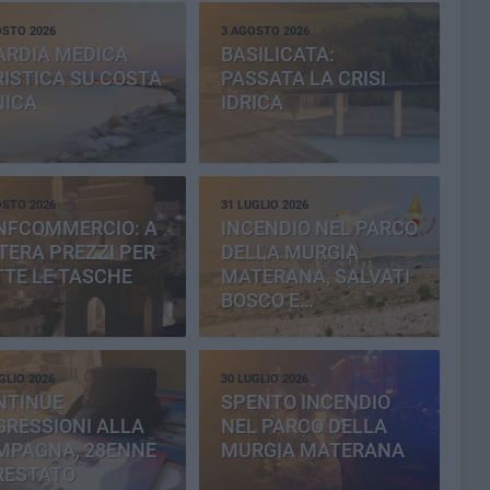
OSTO 2026
3 AGOSTO 2026
ARDIA MEDICA
BASILICATA:
ISTICA SU COSTA
PASSATA LA CRISI
NICA
IDRICA
OSTO 2026
31 LUGLIO 2026
NFCOMMERCIO: A
INCENDIO NEL PARCO
ERA PREZZI PER
DELLA MURGIA
TE LE TASCHE
MATERANA, SALVATI
BOSCO E
CEMENTERIA
GLIO 2026
30 LUGLIO 2026
NTINUE
SPENTO INCENDIO
RESSIONI ALLA
NEL PARCO DELLA
MPAGNA, 28ENNE
MURGIA MATERANA
RESTATO