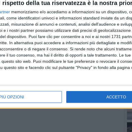
l rispetto della tua riservatezza è la nostra prior
appresenta un segnale importante di vitalità e di visione.
idee per il futuro dell'impresa italiana, e la Basilicata
artner
memorizziamo e/o accediamo a informazioni su un dispositivo, c
, per contribuire al dibattito su come rendere più
ali, come identificatori univoci e informazioni standard inviate da un di
ttrattivo il territorio."
zzati, misurazione di annunci e contenuti, analisi dell'audience e svilupp
i e i nostri partner possiamo utilizzare dati precisi di geolocalizzazione 
PI
del dispositivo. Puoi fare clic per consentire a noi e ai nostri 1731 partn
critte. In alternativa puoi accedere a informazioni più dettagliate e modif
acconsentire o di negare il consenso.
Si rende noto che alcuni trattamen
e il tuo consenso, ma hai il diritto di opporti a tale trattamento. Le tue
 questo sito web. Puoi modificare le tue preferenze o revocare il conse
questo sito e facendo clic sul pulsante "Privacy" in fondo alla pagina
PIÙ OPZIONI
ACCETTO