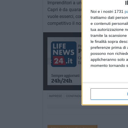
I
Imprenditori a un evento di tale rilievo r
Capri è da quarant'anni un laboratorio di 
Noi e i nostri 1731
p
vuole esserci, con le sue energie migliori
trattiamo dati person
competitivo il nostro sistema produttivo e a
e contenuti personali
tua autorizzazione no
tramite la scansione 
le finalità sopra des
preferenze prima di 
possono non richieder
applicheranno solo a
momento tornando su 
IMPRESE
CONFINDUSTRIA BASILICATA
GIOVANI