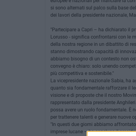
europee e nazionali per rilanciare la comp
si sono alternati sul palco sulla base del
dei lavori della presidente nazionale, Ma
"Partecipare a Capri – ha dichiarato il 
Lorusso - significa confrontarsi con le m
della nostra regione in un dibattito di r
stanno dimostrando capacità di innovazio
abbiamo bisogno di un contesto non ost
convegno è chiaro: solo unendo competen
più competitiva e sostenibile."
La vicepresidente nazionale Sabia, ha 
quanto sia fondamentale rafforzare il leg
visione e di proposte che il nostro Movi
rappresentato dalla presidente Anghiler
possa avere un ruolo fondamentale. È ne
per trattenere talenti e generare nuove o
"In questi due giorni abbiamo affrontato 
imprese lucane – ha concluso il presid