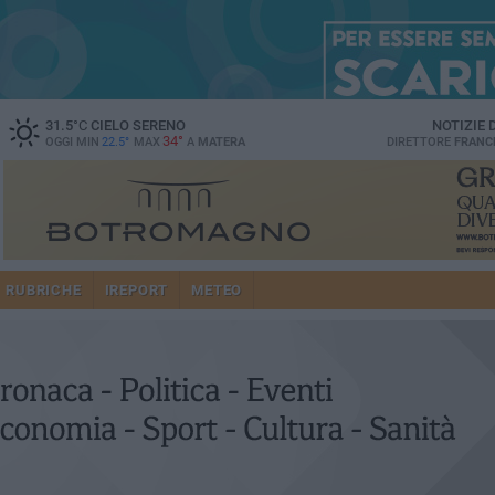
31.5
°C
CIELO SERENO
NOTIZIE
34°
OGGI MIN
22.5°
MAX
A
MATERA
DIRETTORE
FRANC
RUBRICHE
IREPORT
METEO