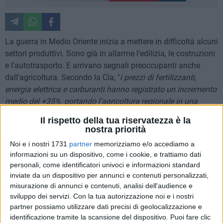
La guerra in Medio Oriente inizia a mettere in difficoltà alcuni
settori produttivi. Sono già in allarme l'edilizia, le costruzioni
e l'autotrasporto. E arrivano segnali preoccupanti anche
dall'agricoltura. Secondo la Cia, "
i prezzi di fertilizzanti,
energia elettrica e carburanti hanno registrato un incremento
medio del +35%, portando l'agricoltura regionale in una
situazione di vero e proprio "profondo rosso" proprio nel
Il rispetto della tua riservatezza è la
periodo più intenso delle attività nei campi
".
nostra priorità
Noi e i nostri 1731
partner
memorizziamo e/o accediamo a
Una situazione che preoccupa fortemente Cia-Agricoltori
informazioni su un dispositivo, come i cookie, e trattiamo dati
Italiani, il cui presidente nazionale Cristiano Fini ha lanciato
personali, come identificatori univoci e informazioni standard
un appello alle Regioni: «Chiediamo ai Consigli regionali un
inviate da un dispositivo per annunci e contenuti personalizzati,
intervento concreto, a partire dalla nostra proposta di Ordine
misurazione di annunci e contenuti, analisi dell'audience e
del Giorno. Serve un impegno immediato per fermare le
sviluppo dei servizi.
Con la tua autorizzazione noi e i nostri
partner possiamo utilizzare dati precisi di geolocalizzazione e
speculazioni e sostenere i comparti agricoli più colpiti». Al
identificazione tramite la scansione del dispositivo. Puoi fare clic
centro del documento presentato da Cia alle Regioni c'è la