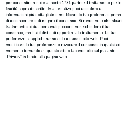
per consentire a noi e ai nostri 1731 partner il trattamento per le
richiesta di attivare tavoli di monitoraggio permanenti per
finalità sopra descritte. In alternativa puoi accedere a
contrastare rincari ingiustificati lungo tutta la filiera, in
informazioni più dettagliate e modificare le tue preferenze prima
particolare sui carburanti, a tutela sia dei produttori sia dei
di acconsentire o di negare il consenso.
Si rende noto che alcuni
consumatori. L'organizzazione agricola sollecita inoltre
trattamenti dei dati personali possono non richiedere il tuo
un'azione coordinata a livello nazionale, chiedendo al
consenso, ma hai il diritto di opporti a tale trattamento. Le tue
preferenze si applicheranno solo a questo sito web. Puoi
Governo – attraverso la Conferenza Stato-Regioni – risorse
modificare le tue preferenze o revocare il consenso in qualsiasi
immediate e misure compensative per i settori più in
momento tornando su questo sito e facendo clic sul pulsante
sofferenza.
"Privacy" in fondo alla pagina web.
Parallelamente, Cia chiede di rafforzare il pressing sulle
istituzioni europee affinché adottino misure anticrisi
straordinarie, scorporando gli interventi per l'emergenza
energetica dai vincoli del Patto di stabilità e crescita.
L'impatto dei rincari energetici è particolarmente pesante per
diversi comparti del settore primario, tra cui serricoltura,
cerealicolo e zootecnia da latte, già messi a dura prova dalla
crisi degli input tecnici, con fertilizzanti sempre più difficili da
reperire e a costi proibitivi. Una situazione che rischia di