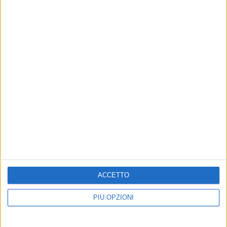
Altri contenuti a tema
Riunione in Prefettura sul
TERRITORIO
caporalato
Basilicata: passata la crisi
idrica
Garantiti servizi di vigilanza e
ACCETTO
attenzione elevata
Disponibilità d'acqua buone per la
stagione irrigua
PIÙ OPZIONI