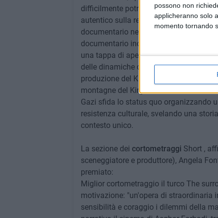
possono non richieder
difficilmente potrebbe arrivare: all'int
applicheranno solo a
autentico sulla relazione profonda tra aut
momento tornando su 
documentario nel condividere esperienze 
documentario inoltre ripensa la Via della
una tappa di apertura e scambio, e offre
delle dinamiche di cooperazione e trasf
produzione del Kirghizistan, Germania e 
montagne del Kirghizistan, dove le tradiz
Gazi sfida lo status quo organizzando un
resistenza culturale, svelando una stori
contesto unico.
La sezione dei
cortometraggi
Short , af
sceneggiatore e produttore), Angela Font
premiato:
Miglior cortometraggio il turco The surro
motivazione: "un'opera di straordinaria 
sensibilità e coraggio i dilemmi della ma