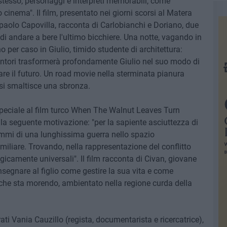
stesso, personaggi e interpreti memorabili, come
 cinema". Il film, presentato nei giorni scorsi al Matera
rpaolo Capovilla, racconta di Carlobianchi e Doriano, due
di andare a bere l'ultimo bicchiere. Una notte, vagando in
o per caso in Giulio, timido studente di architettura:
entori trasformerà profondamente Giulio nel suo modo di
re il futuro. Un road movie nella sterminata pianura
 si smaltisce una sbronza.
eciale al film turco When The Walnut Leaves Turn
la seguente motivazione: "per la sapiente asciuttezza di
lemmi di una lunghissima guerra nello spazio
miliare. Trovando, nella rappresentazione del conflitto
gicamente universali". Il film racconta di Civan, giovane
segnare al figlio come gestire la sua vita e come
che sta morendo, ambientato nella regione curda della
rati Vania Cauzillo (regista, documentarista e ricercatrice),