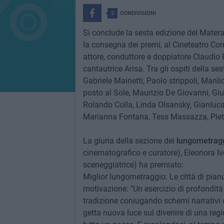
2
CONDIVISIONI
Si conclude la sesta edizione del Matera
la consegna dei premi, al Cineteatro Comu
attore, conduttore e doppiatore Claudio B
cantautrice Arisa. Tra gli ospiti della s
Gabriele Mainetti, Paolo strippoli, Manl
posto al Sole, Maurizio De Giovanni, Gi
Rolando Colla, Linda Olsansky, Gianluca
Marianna Fontana, Tess Massazza, Pietr
La giuria della sezione dei
lungometrag
cinematografico e curatore), Eleonora Iv
sceneggiatrice) ha premiato:
Miglior lungometraggio: Le città di pian
motivazione: "Un esercizio di profondità
tradizione coniugando schemi narrativi 
getta nuova luce sul divenire di una re