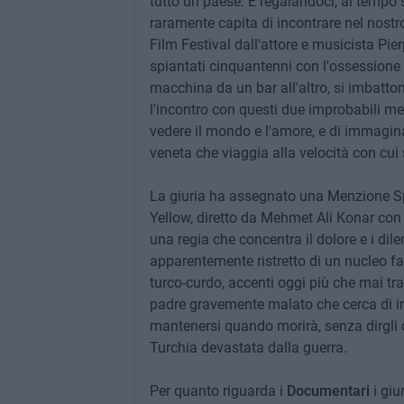
tutto un paese. E regalandoci, al tempo 
raramente capita di incontrare nel nostro
Film Festival dall'attore e musicista Pie
spiantati cinquantenni con l'ossessione 
macchina da un bar all'altro, si imbatton
l'incontro con questi due improbabili m
vedere il mondo e l'amore, e di immagina
veneta che viaggia alla velocità con cui
La giuria ha assegnato una Menzione Sp
Yellow, diretto da Mehmet Ali Konar con 
una regia che concentra il dolore e i di
apparentemente ristretto di un nucleo fa
turco-curdo, accenti oggi più che mai tra
padre gravemente malato che cerca di in
mantenersi quando morirà, senza dirgli 
Turchia devastata dalla guerra.
Per quanto riguarda i
Documentari
i giu