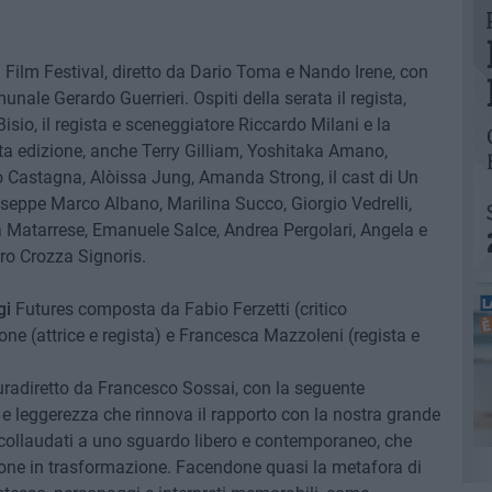
 Film Festival, diretto da Dario Toma e Nando Irene, con
nale Gerardo Guerrieri. Ospiti della serata il regista,
isio, il regista e sceneggiatore Riccardo Milani e la
esta edizione, anche Terry Gilliam, Yoshitaka Amano,
io Castagna, Alòissa Jung, Amanda Strong, il cast di Un
useppe Marco Albano, Marilina Succo, Giorgio Vedrelli,
 Matarrese, Emanuele Salce, Andrea Pergolari, Angela e
o Crozza Signoris.
gi
Futures composta da Fabio Ferzetti (critico
one (attrice e regista) e Francesca Mazzoleni (regista e
uradiretto da Francesco Sossai, con la seguente
 e leggerezza che rinnova il rapporto con la nostra grande
collaudati a uno sguardo libero e contemporaneo, che
gione in trasformazione. Facendone quasi la metafora di