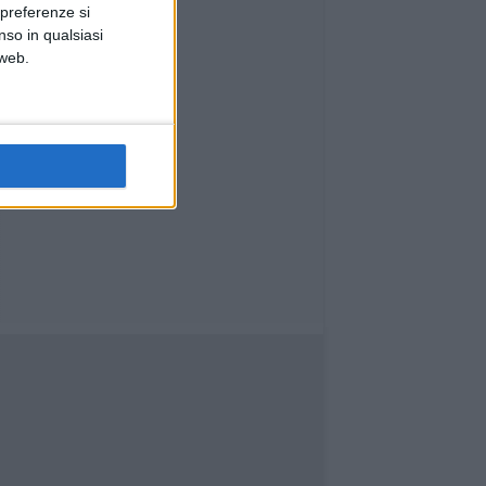
Comune e Provincia
 preferenze si
nso in qualsiasi
 web.