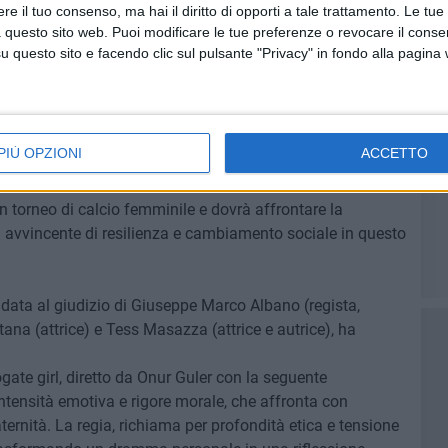
e il tuo consenso, ma hai il diritto di opporti a tale trattamento. Le tue
erno di una comunità remota, offrendo uno sguardo
 questo sito web. Puoi modificare le tue preferenze o revocare il conse
ori e protagonisti e valorizzando il ruolo insostituibile del
questo sito e facendo clic sul pulsante "Privacy" in fondo alla pagina
e cambiamenti reali con un altissimo valore sociale. Il
 Seta in chiave attuale, facendo di ogni incontro e sfida
ndo così allo spettatore una visione intensa e tangibile
ormazione in atto nel contemporaneo". Il documentario,
PIÙ OPZIONI
ACCETTO
Spagna, è ambientato in un piccolo villaggio sulle
ioni conservatrici limitano le donne ai doveri domestici,
 torneo di calcio femminile e dovrà affrontare la
a avvincente di resilienza e cambiamento sociale in questo
fidata al giudizio di Giuseppe Marco Albano (regista,
ana (attrice) e Tess Masazza (attrice e autrice), ha
gate girl, diretto da Onur Guler con la seguente
intensità emotiva e rigore morale, che affronta con
ternità. La regia, richiama per profondità etica e tensione