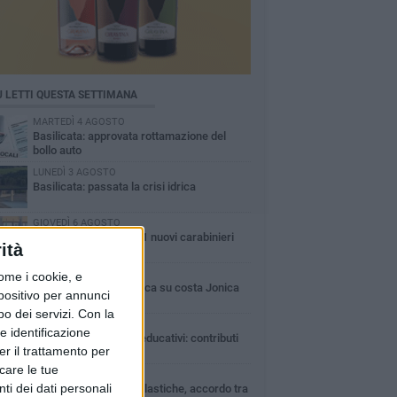
Ù LETTI QUESTA SETTIMANA
MARTEDÌ 4 AGOSTO
Basilicata: approvata rottamazione del
bollo auto
LUNEDÌ 3 AGOSTO
Basilicata: passata la crisi idrica
GIOVEDÌ 6 AGOSTO
In Basilicata arrivati 61 nuovi carabinieri
ità
LUNEDÌ 3 AGOSTO
ome i cookie, e
Guardia medica turistica su costa Jonica
spositivo per annunci
o dei servizi.
Con la
DOMENICA 2 AGOSTO
e identificazione
Centri estivi e servizi educativi: contributi
er il trattamento per
alle famiglie
icare le tue
MERCOLEDÌ 5 AGOSTO
ti dei dati personali
Uso delle palestre scolastiche, accordo tra