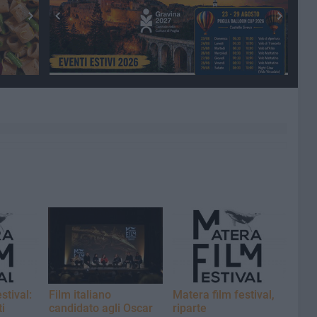
stival:
Film italiano
Matera film festival,
i
candidato agli Oscar
riparte