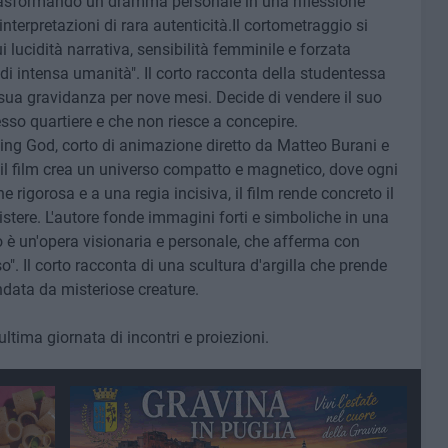
trasformando un dramma personale in una riflessione
nterpretazioni di rara autenticità.Il cortometraggio si
lucidità narrativa, sensibilità femminile e forzata
di intensa umanità". Il corto racconta della studentessa
 sua gravidanza per nove mesi. Decide di vendere il suo
sso quartiere e che non riesce a concepire.
ng God, corto di animazione diretto da Matteo Burani e
il film crea un universo compatto e magnetico, dove ogni
 rigorosa e a una regia incisiva, il film rende concreto il
istere. L'autore fonde immagini forti e simboliche in una
ato è un'opera visionaria e personale, che afferma con
". Il corto racconta di una scultura d'argilla che prende
ondata da misteriose creature.
tima giornata di incontri e proiezioni.