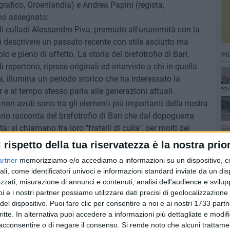
afico, Groenlandia) e Andrea Papini (regista,
nno assegnato:
i culladi Alessandro Piva, premiato all'unanimità con la
 descrivere un passato recente con stile asciutto ma
e pieno di affetto. La storia del brefotrofio di Bari,
PI
 repertorio, riprese originali ed interviste a chi in quella
ta, illumina un periodo storico che ha interessato la
e al tempo stesso parla alle generazioni attuali
 non avuti sono tra gli elementi più importanti della nostra
ario racconta del brefotrofio di Bari che dal dopoguerra
si chiamano tra loro "fratelli di culla", per molti dei
a. Il film raccoglie le voci di quegli ex ospiti, ormai adulti,
l rispetto della tua riservatezza è la nostra prior
 filo spezzato della propria identità. Un viaggio spesso
artner
memorizziamo e/o accediamo a informazioni su un dispositivo, c
ende tutto più difficile.
ali, come identificatori univoci e informazioni standard inviate da un di
zzati, misurazione di annunci e contenuti, analisi dell'audience e svilupp
ickoff, diretto da Roser Corella e Stefano Obino, con la
i e i nostri partner possiamo utilizzare dati precisi di geolocalizzazione 
i trasformare un torneo di calcio in un racconto di
del dispositivo. Puoi fare clic per consentire a noi e ai nostri 1733 partn
oco diventa occasione concreta di libertà e
critte. In alternativa puoi accedere a informazioni più dettagliate e modif
acconsentire o di negare il consenso.
Si rende noto che alcuni trattamen
n contesti periferici. Il film conduce lo spettatore là dove