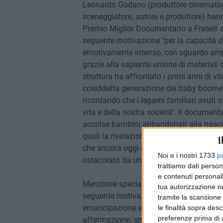
Leonardo Godano (produttore cinematogr
sceneggiatore, autore e produttore) ha
Premio Miglior Documentario a Fratelli d
seguente motivazione "per la capacità di
emotivamente intenso, con sguardo ampio 
grazie alla sapiente unione di materiali di
struttura ha affrontato i primi anni di vi
cosiddetta generazione dei baby boomer 
ricordando che i legami familiari avuti o
vita e della nostra società". Il document
accolse bambini abbandonati alla nascita: 
quali la rivelazione è arrivata in età adult
I
che ancora oggi cercano di ricomporre il
Noi e i nostri 1733
p
ostacolato da un sistema legislativo che r
trattiamo dati person
e contenuti personali
Menzione speciale per il documentario aK
tua autorizzazione no
seguente motivazione: "per la capacità d
tramite la scansione 
emancipazione e cambiamento, dove il gi
le finalità sopra des
preferenze prima di 
affermazione, specialmente per le donne i