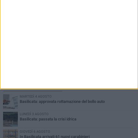
PIÙ LETTI QUESTA SETTIMANA
MARTEDÌ 4 AGOSTO
Basilicata: approvata rottamazione del bollo auto
LUNEDÌ 3 AGOSTO
Basilicata: passata la crisi idrica
GIOVEDÌ 6 AGOSTO
In Basilicata arrivati 61 nuovi carabinieri