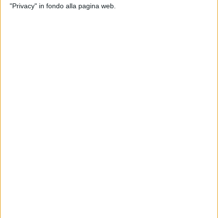
"Privacy" in fondo alla pagina web.
"Con profonda gratitudine - ha aggiunto - desidero
ringraziare calorosamente gli abitanti di Matera e della
provincia per il loro straordinario sostegno. Auguro che il
Festival continui a crescere e prosperare negli anni a venire,
portando sempre più cultura e gioia alla comunità tutta".