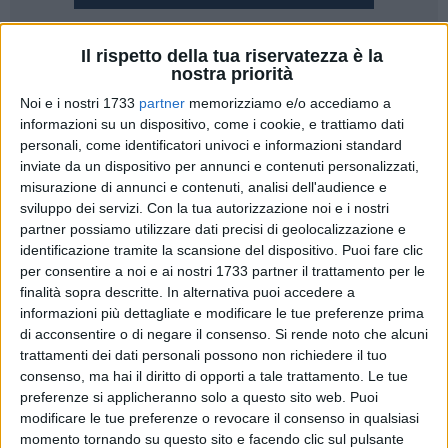
1
Il rispetto della tua riservatezza è la
nostra priorità
Donato Santeramo, direttore artistico, lascia il Matera Film
Noi e i nostri 1733
partner
memorizziamo e/o accediamo a
Festival. Ha consegnato le dimissioni al presidente Dario
informazioni su un dispositivo, come i cookie, e trattiamo dati
Toma.
personali, come identificatori univoci e informazioni standard
inviate da un dispositivo per annunci e contenuti personalizzati,
Lo ha comunicato lo stesso Santeramo con una nota inviata
misurazione di annunci e contenuti, analisi dell'audience e
sviluppo dei servizi.
Con la tua autorizzazione noi e i nostri
ai mezzi di informazione. "Dopo quattro anni di impegno, di
partner possiamo utilizzare dati precisi di geolocalizzazione e
cui tre come Direttore Artistico, si conclude la mia esperienza
identificazione tramite la scansione del dispositivo. Puoi fare clic
al Matera Film Festival - ha scritto -. Ho presentato le mie
per consentire a noi e ai nostri 1733 partner il trattamento per le
dimissioni da Direttore Artistico al Presidente, Avv. Dario
finalità sopra descritte. In alternativa puoi accedere a
Toma. In questi anni, grazie a una squadra straordinaria di
informazioni più dettagliate e modificare le tue preferenze prima
collaboratori, ho contribuito alla crescita del Festival,
di acconsentire o di negare il consenso.
Si rende noto che alcuni
portando a Matera artisti di grande talento e figure autorevoli
trattamenti dei dati personali possono non richiedere il tuo
consenso, ma hai il diritto di opporti a tale trattamento. Le tue
del nostro tempo. Ho lavorato per costruire ponti tra culture,
preferenze si applicheranno solo a questo sito web. Puoi
valorizzando il dialogo con le tradizioni indigene e con il
modificare le tue preferenze o revocare il consenso in qualsiasi
panorama internazionale.
momento tornando su questo sito e facendo clic sul pulsante