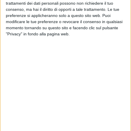
trattamenti dei dati personali possono non richiedere il tuo
- Card. Matteo Maria Zuppi, Arcivescovo di Bologna,
consenso, ma hai il diritto di opporti a tale trattamento. Le tue
Presidente della Conferenza Episcopale Italiana;
preferenze si applicheranno solo a questo sito web. Puoi
- Mons. Antonio Giuseppe Caiazzo, Arcivescovo di Matera-
modificare le tue preferenze o revocare il consenso in qualsiasi
Irsina;
momento tornando su questo sito e facendo clic sul pulsante
"Privacy" in fondo alla pagina web.
- Vito Bardi, Presidente della Regione Basilicata;
- Sante Capponi, Prefetto di Matera;
- Domenico Bennardi, Sindaco di Matera;
- Piero Marrese, Presidente Provincia di Matera.
Immediato trasferimento in auto in Cattedrale
9.00 In Cattedrale: Incontro con Profughi e Rifugiati
- Presentazione di Mons. Antonio Giuseppe Caiazzo,
Arcivescovo di Matera-Irsina
- Parole di saluto del Santo Padre
9.30 Il Santo Padre lascia la Cattedrale
10.00 In Piazza Matteotti: Concelebrazione eucaristica per la