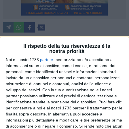
52
Dal Vaticano è stato comunicato il programma della visita
pastorale di Papa Francesco che il 25 settembre sarà a
Il rispetto della tua riservatezza è la
nostra priorità
Matera per la conclusione del 27esimo congresso
eucaristico nazionale.
Noi e i nostri 1733
partner
memorizziamo e/o accediamo a
informazioni su un dispositivo, come i cookie, e trattiamo dati
personali, come identificatori univoci e informazioni standard
Questo il programma:
inviate da un dispositivo per annunci e contenuti personalizzati,
misurazione di annunci e contenuti, analisi dell'audience e
Domenica, 25 settembre 2022
sviluppo dei servizi.
Con la tua autorizzazione noi e i nostri
7.00 Decollo dall'eliporto del Vaticano
partner possiamo utilizzare dati precisi di geolocalizzazione e
8.30 Atterraggio nello Stadio comunale XXI Settembre a
identificazione tramite la scansione del dispositivo. Puoi fare clic
Matera
per consentire a noi e ai nostri 1733 partner il trattamento per le
finalità sopra descritte. In alternativa puoi accedere a
informazioni più dettagliate e modificare le tue preferenze prima
Il Santo Padre sarà accolto da:
di acconsentire o di negare il consenso.
Si rende noto che alcuni