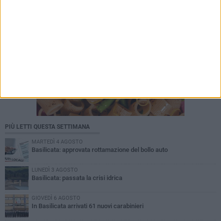
PIÙ LETTI QUESTA SETTIMANA
MARTEDÌ 4 AGOSTO
Basilicata: approvata rottamazione del bollo auto
LUNEDÌ 3 AGOSTO
Basilicata: passata la crisi idrica
GIOVEDÌ 6 AGOSTO
In Basilicata arrivati 61 nuovi carabinieri