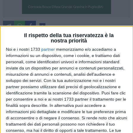
4
Il rispetto della tua riservatezza è la
"Il progetto comune per la città, richiamato nella lettera
nostra priorità
aperta dell'Arcivescovo, mons. Caiazzo, ha il valore non solo
Noi e i nostri 1733
partner
memorizziamo e/o accediamo a
del richiamo ma della necessità di condivisione alla quale
informazioni su un dispositivo, come i cookie, e trattiamo dati
tutti noi, ci auguriamo si giunga al più presto come metodo
personali, come identificatori univoci e informazioni standard
condiviso".
inviate da un dispositivo per annunci e contenuti personalizzati,
misurazione di annunci e contenuti, analisi dell'audience e
Così il sindaco di Matera, Raffaello de Ruggieri, risponde alla
sviluppo dei servizi.
Con la tua autorizzazione noi e i nostri
partner possiamo utilizzare dati precisi di geolocalizzazione e
nota e nella quale viene richiamato anche il tema del bene
identificazione tramite la scansione del dispositivo. Puoi fare clic
comune, in un momento così particolare della vita politica
per consentire a noi e ai nostri 1733 partner il trattamento per le
della città.
finalità sopra descritte. In alternativa puoi accedere a
"Amministrare la polis, come Lei scrive, è un dovere, una
informazioni più dettagliate e modificare le tue preferenze prima
responsabilità cui noi assolviamo interpretando le mille voci
di acconsentire o di negare il consenso.
Si rende noto che alcuni
della città, della comunità che rivolge anche alle istituzioni il
trattamenti dei dati personali possono non richiedere il tuo
suo appello accorato.
consenso, ma hai il diritto di opporti a tale trattamento. Le tue