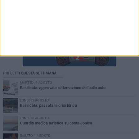
PIÙ LETTI QUESTA SETTIMANA
MARTEDÌ 4 AGOSTO
Basilicata: approvata rottamazione del bollo auto
LUNEDÌ 3 AGOSTO
Basilicata: passata la crisi idrica
LUNEDÌ 3 AGOSTO
Guardia medica turistica su costa Jonica
SABATO 1 AGOSTO