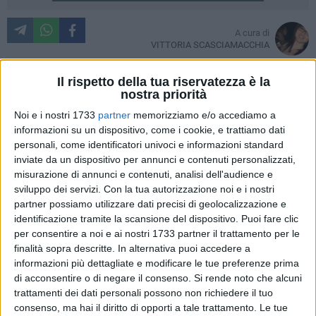
A cura di
VITTORIA SCASCIAMACCHIA
Il trenino turistico per la stagione estiva 2014 ci sarà. O forse
Il rispetto della tua riservatezza è la
no.
nostra priorità
Noi e i nostri 1733
partner
memorizziamo e/o accediamo a
La giunta comunale ha proceduto al rilascio
informazioni su un dispositivo, come i cookie, e trattiamo dati
dell'autorizzazione alla società "Matera City Tour" per poter
personali, come identificatori univoci e informazioni standard
effettuare il servizio di trasporto pubblico con il trenino
inviate da un dispositivo per annunci e contenuti personalizzati,
misurazione di annunci e contenuti, analisi dell'audience e
turistico attraverso la delibera numero 245 del 18 Luglio
sviluppo dei servizi.
Con la tua autorizzazione noi e i nostri
2014. Convenendo sui riscontri positivi che il servizio offerto
partner possiamo utilizzare dati precisi di geolocalizzazione e
ha avuto nelle estati del 2012 e del 2013, l'amministrazione
identificazione tramite la scansione del dispositivo. Puoi fare clic
conferma anche per quest'anno l'iniziativa in virtù del ruolo
per consentire a noi e ai nostri 1733 partner il trattamento per le
di leader del processo di valorizzazione della qualità turistica
finalità sopra descritte. In alternativa puoi accedere a
che essa rappresenta.
informazioni più dettagliate e modificare le tue preferenze prima
di acconsentire o di negare il consenso.
Si rende noto che alcuni
trattamenti dei dati personali possono non richiedere il tuo
Peccato, però, che la suddetta delibera comunale arriva a
consenso, ma hai il diritto di opporti a tale trattamento. Le tue
stagione turistica ormai inoltrata e trova i gestori del servizio