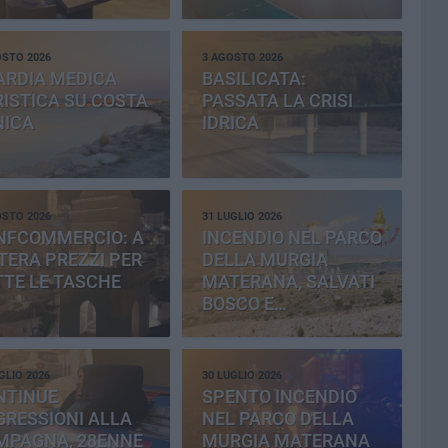
PROVINCIA
OSTO 2026
3 AGOSTO 2026
ARDIA MEDICA
BASILICATA:
ISTICA SU COSTA
PASSATA LA CRISI
NICA
IDRICA
OSTO 2026
31 LUGLIO 2026
NFCOMMERCIO: A
INCENDIO NEL PARCO
ERA PREZZI PER
DELLA MURGIA
TE LE TASCHE
MATERANA, SALVATI
BOSCO E
CEMENTERIA
GLIO 2026
30 LUGLIO 2026
NTINUE
SPENTO INCENDIO
RESSIONI ALLA
NEL PARCO DELLA
MPAGNA, 28ENNE
MURGIA MATERANA