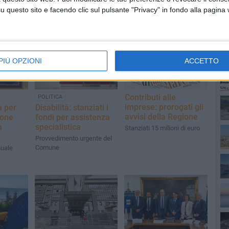
questo sito e facendo clic sul pulsante "Privacy" in fondo alla pagina
PI
PIÙ OPZIONI
ACCETTO
Contributi alle
POLITICA
imprese: prorogati gli
a per
Disabilità: stanziati i
avvisi della Regione
ione
fondi per assistenza
a
specialistica
Stanziati 15 milioni di euro
Provvedimento urgente del
Comune
uale