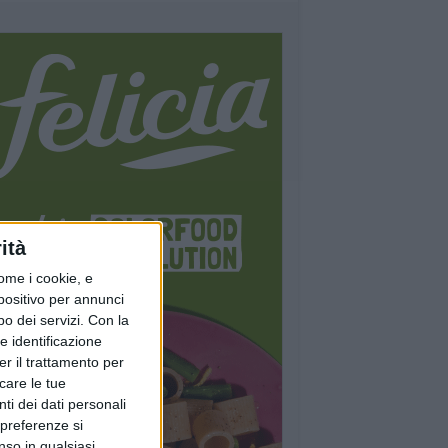
ità
ome i cookie, e
spositivo per annunci
o dei servizi.
Con la
e identificazione
er il trattamento per
icare le tue
ti dei dati personali
 preferenze si
nso in qualsiasi