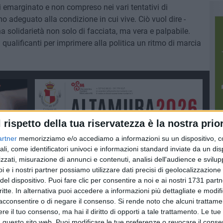
i emarginato e non compreso nei vari tentativi di
o adeguato alla condizione in cui vive. Ciò vuol dire -
a solidarietà non solo di facciata, ma vera e palpabile.
 qualificanti per imprimere alla politica un ritmo di marcia
l rispetto della tua riservatezza è la nostra prior
artner
memorizziamo e/o accediamo a informazioni su un dispositivo, c
ali, come identificatori univoci e informazioni standard inviate da un di
zzati, misurazione di annunci e contenuti, analisi dell'audience e svilupp
i e i nostri partner possiamo utilizzare dati precisi di geolocalizzazione 
del dispositivo. Puoi fare clic per consentire a noi e ai nostri 1731 partn
FANZIA E L'ADOLESCENZA
critte. In alternativa puoi accedere a informazioni più dettagliate e modif
acconsentire o di negare il consenso.
Si rende noto che alcuni trattamen
e il tuo consenso, ma hai il diritto di opporti a tale trattamento. Le tue
 questo sito web. Puoi modificare le tue preferenze o revocare il conse