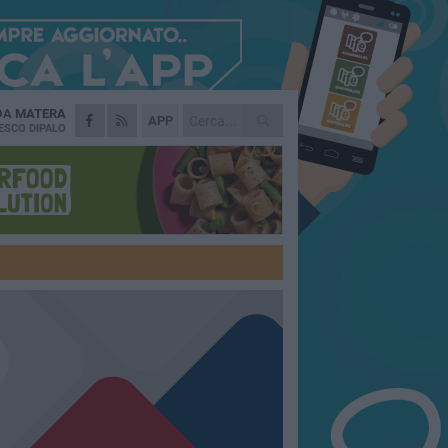
 DA
MATERA
APP
ESCO DIPALO