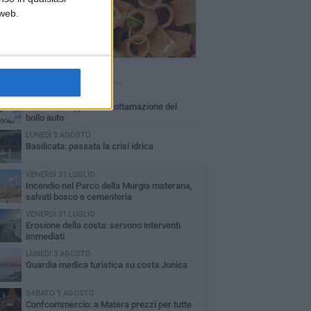
 web.
Ù LETTI QUESTA SETTIMANA
MARTEDÌ 4 AGOSTO
Basilicata: approvata rottamazione del
bollo auto
LUNEDÌ 3 AGOSTO
Basilicata: passata la crisi idrica
VENERDÌ 31 LUGLIO
Incendio nel Parco della Murgia materana,
salvati bosco e cementeria
VENERDÌ 31 LUGLIO
Erosione della costa: servono interventi
immediati
LUNEDÌ 3 AGOSTO
Guardia medica turistica su costa Jonica
SABATO 1 AGOSTO
Confcommercio: a Matera prezzi per tutte