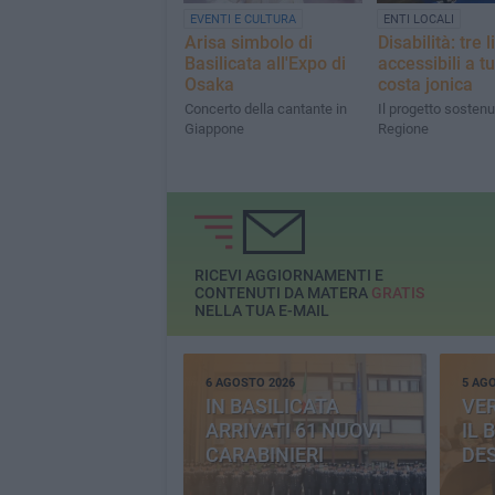
EVENTI E CULTURA
ENTI LOCALI
Arisa simbolo di
Disabilità: tre l
Basilicata all'Expo di
accessibili a tu
Osaka
costa jonica
Concerto della cantante in
Il progetto sostenu
Giappone
Regione
RICEVI AGGIORNAMENTI E
CONTENUTI DA MATERA
GRATIS
NELLA TUA E-MAIL
6 AGOSTO 2026
5 AG
IN BASILICATA
VE
ARRIVATI 61 NUOVI
IL 
CARABINIERI
DE