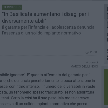
TERRITORIO
“In Basilicata aumentano i disagi per i
diversamente abili”
Il garante per l’infanzia e l’adolescenza denuncia
l’assenza di un solido impianto normativo
11.08
A cura di
MARCO DELLI NOCI
bile ignorare". E' quanto affermato dal garante per l'
iano, che denuncia perentoriamente la poca attenzione in
esce, con ritmo intenso, il numero dei diversabili in vaste
licata, un fenomeno spesso trascurato, se non addirittura
tenti. Certo la crisi ha il suo peso. Ma molte carenze
ll'assenza di un solido impianto normativo che possa