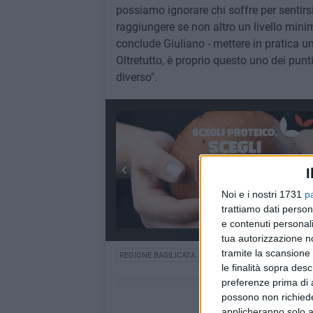
possiamo ignorare chi soffre per sentirs
raggiungere se non altro un livello minim
conclude Giuliano - mettere in pratica un
Oltretutto, è proprio questo uno dei punti
diverso".
I
Noi e i nostri 1731
p
trattiamo dati person
e contenuti personali
tua autorizzazione no
tramite la scansione 
REGIONE BASILICATA
DISABILI
GARANTE PER L'IN
le finalità sopra des
preferenze prima di 
possono non richieder
applicheranno solo a