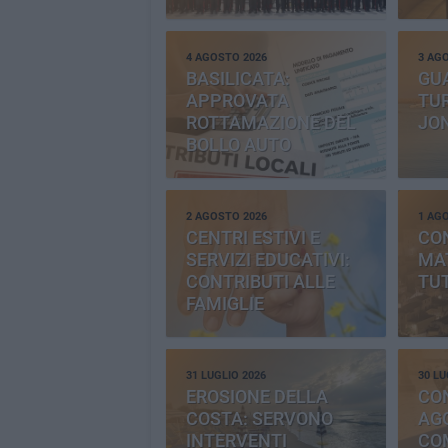
4 AGOSTO 2026
3 AG
BASILICATA:
GU
APPROVATA
TUR
ROTTAMAZIONE DEL
JO
BOLLO AUTO
2 AGOSTO 2026
1 AG
CENTRI ESTIVI E
CO
SERVIZI EDUCATIVI:
MAT
CONTRIBUTI ALLE
TUT
FAMIGLIE
31 LUGLIO 2026
30 LU
EROSIONE DELLA
CO
COSTA: SERVONO
AGG
INTERVENTI
CO