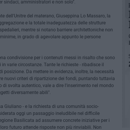
r sindaci, amministratori e non solo".
ente dell'Unitre del materano, Giuseppina Lo Massaro, la
aggregazione e la totale inadeguatezza delle strutture
i ospedalieri, mentre si notano barriere architettoniche non
 minime, in grado di agevolare appunto le persone
ena condivisione per i contenuti messi in risalto che sono
 in varie circostanze. Tante le richieste - ribadisce il
di posizione. Da mettere in evidenza, inoltre, la necessità
e nuovi criteri di ripartizione dei fondi, puntando tuttavia
 di svolta autentico, vale a dire l'inserimento nel mondo
etti diversamente abili".
isa Giuliano - e la richiesta di una comunità socio-
nsiderata oggi un passaggio ineludibile nel difficile
egione Basilicata ad assumere concrete iniziative per i
loro futuro attende risposte non più rinviabili. Non