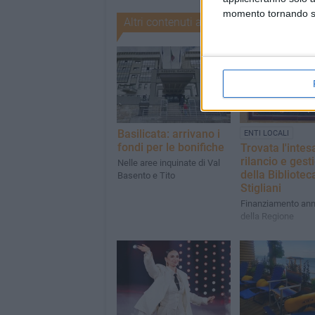
momento tornando su 
Altri contenuti a tema
Basilicata: arrivano i
ENTI LOCALI
fondi per le bonifiche
Trovata l'intes
rilancio e gest
Nelle aree inquinate di Val
della Bibliotec
Basento e Tito
Stigliani
Finanziamento ann
della Regione