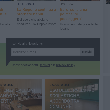
ENTI LOCALI
POLITICA
idi
La Regione continua a
Bardi sulla crisi
tti su
sfornare bandi
politica: "è
passeggera"
E si spera che abbiano
ricadute su sviluppo e lavoro
to dalla
Il commento del presidente
lucano
Iscriviti alla Newsletter
Iscriviti
Iscrivendoti accetti i
termini
e la
privacy policy
OSTO 2026
5 AGOSTO 2026
RTENZA CALLMAT,
USO DELLE PALESTRE
BANDO VA
SCOLASTICHE,
SERTO
ACCORDO TRA
COMUNE E