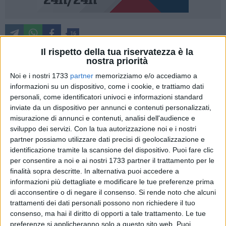
16
Il rispetto della tua riservatezza è la
È stata inaugurata nel pomeriggio del 13 giugno al Palazzo
nostra priorità
Malvinni Malvezzi di Matera, la mostra del fotografo Giorgio
Noi e i nostri 1733
partner
memorizziamo e/o accediamo a
Cravero dal titolo "La vita delle forme. 2015-2022".
informazioni su un dispositivo, come i cookie, e trattiamo dati
personali, come identificatori univoci e informazioni standard
Si tratta del primo atto della terza edizione del Piccolo
inviate da un dispositivo per annunci e contenuti personalizzati,
Festival delle Arti la rassegna organizzata dal Circolo
misurazione di annunci e contenuti, analisi dell'audience e
Culturale La Scaletta, in collaborazione con il Museo
sviluppo dei servizi.
Con la tua autorizzazione noi e i nostri
Nazionale di Matera, la Provincia di Matera ed il Comune di
partner possiamo utilizzare dati precisi di geolocalizzazione e
Guardia Perticare, il patrocinio della Regione Basilicata e del
identificazione tramite la scansione del dispositivo. Puoi fare clic
per consentire a noi e ai nostri 1733 partner il trattamento per le
Comune di Matera ed il sostegno di TotalEnergies Italia Ep.
finalità sopra descritte. In alternativa puoi accedere a
informazioni più dettagliate e modificare le tue preferenze prima
Alla conferenza stampa sono intervenuti oltre al presidente
di acconsentire o di negare il consenso.
Si rende noto che alcuni
del Circolo La Scaletta, Franco Di Pede, il direttore artistico
trattamenti dei dati personali possono non richiedere il tuo
del Festival, Edoardo Delle Donne, il fotografo Giorgio
consenso, ma hai il diritto di opporti a tale trattamento. Le tue
Cravero, Il Sindaco e l'Assessora alla Cultura del Comune di
preferenze si applicheranno solo a questo sito web. Puoi