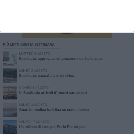
PIÙ LETTI QUESTA SETTIMANA
MARTEDÌ 4 AGOSTO
Basilicata: approvata rottamazione del bollo auto
LUNEDÌ 3 AGOSTO
Basilicata: passata la crisi idrica
GIOVEDÌ 6 AGOSTO
In Basilicata arrivati 61 nuovi carabinieri
LUNEDÌ 3 AGOSTO
Guardia medica turistica su costa Jonica
VENERDÌ 7 AGOSTO
Un milione di euro per Porta Postergola