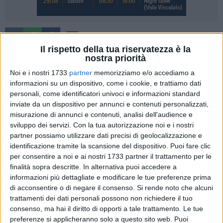
10
Il rispetto della tua riservatezza è la
La Polizia di Stato di Matera ha arrestato e sottoposto agli
nostra priorità
arresti domiciliari, con obbligo del braccialetto elettronico, tre
Noi e i nostri 1733
partner
memorizziamo e/o accediamo a
giovani (due residenti a Pisticci ed uno nella frazione di
informazioni su un dispositivo, come i cookie, e trattiamo dati
Marconia) ai quali vengono contestati i reati di atti
personali, come identificatori univoci e informazioni standard
persecutori e di lesioni personali aggravate. Secondo le
inviate da un dispositivo per annunci e contenuti personalizzati,
misurazione di annunci e contenuti, analisi dell'audience e
indagini, svolte dagli agenti della Squadra Mobile e dei
sviluppo dei servizi.
Con la tua autorizzazione noi e i nostri
Commissariati di P.S. di Pisticci e Policoro, i tre, di età
partner possiamo utilizzare dati precisi di geolocalizzazione e
compresa tra i 18 e i 21 anni, nella serata del 29 dicembre
identificazione tramite la scansione del dispositivo. Puoi fare clic
scorso, a Marconia di Pisticci, avrebbero aggredito
per consentire a noi e ai nostri 1733 partner il trattamento per le
violentemente una persona con disabilità.
finalità sopra descritte. In alternativa puoi accedere a
informazioni più dettagliate e modificare le tue preferenze prima
Da tempo, i tre avevano preso di mira l'uomo,
di acconsentire o di negare il consenso.
Si rende noto che alcuni
trattamenti dei dati personali possono non richiedere il tuo
apostrofandolo con espressioni denigratorie ogni volta che
consenso, ma hai il diritto di opporti a tale trattamento. Le tue
lo incontravano lungo la pubblica via. La vittima aveva
preferenze si applicheranno solo a questo sito web. Puoi