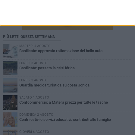
PIÙ LETTI QUESTA SETTIMANA
MARTEDÌ 4 AGOSTO
Basilicata: approvata rottamazione del bollo auto
LUNEDÌ 3 AGOSTO
Basilicata: passata la crisi idrica
LUNEDÌ 3 AGOSTO
Guardia medica turistica su costa Jonica
SABATO 1 AGOSTO
Confcommercio: a Matera prezzi per tutte le tasche
DOMENICA 2 AGOSTO
Centri estivi e servizi educativi: contributi alle famiglie
GIOVEDÌ 6 AGOSTO