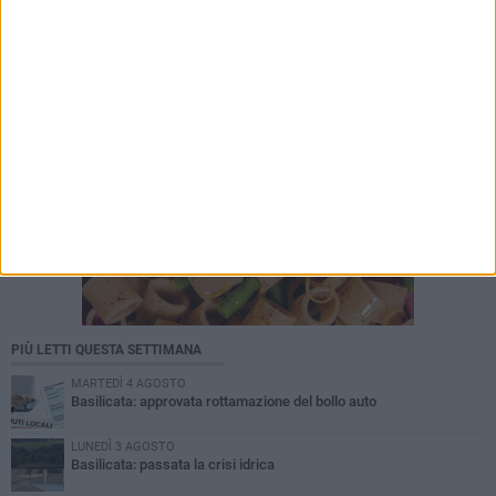
PIÙ LETTI QUESTA SETTIMANA
MARTEDÌ 4 AGOSTO
Basilicata: approvata rottamazione del bollo auto
LUNEDÌ 3 AGOSTO
Basilicata: passata la crisi idrica