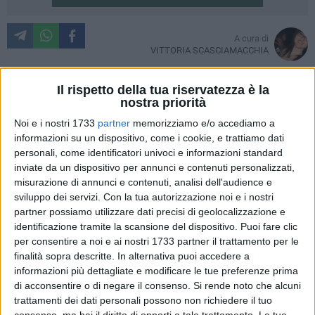
A cura di
VITTORIA SCASCIAMACCHIA
Sono diverse le scuole primarie e secondarie cittadine
Il rispetto della tua riservatezza è la
interessate da alcuni interventi urgenti di restauro da parte
nostra priorità
del Comune di Matera in collaborazione con il Ministero
Noi e i nostri 1733
partner
memorizziamo e/o accediamo a
delle Infrastrutture e Trasporti ed il MIUR.
informazioni su un dispositivo, come i cookie, e trattiamo dati
personali, come identificatori univoci e informazioni standard
Grazie ai fondi assegnati, tramite delibera del CIPE, per la
inviate da un dispositivo per annunci e contenuti personalizzati,
realizzazione del 2° programma straordinario di interventi
misurazione di annunci e contenuti, analisi dell'audience e
sviluppo dei servizi.
Con la tua autorizzazione noi e i nostri
urgenti finalizzati alla prevenzione e riduzione del rischio
partner possiamo utilizzare dati precisi di geolocalizzazione e
connesso alla vulnerabilità degli edifici scolastici, ben sei
identificazione tramite la scansione del dispositivo. Puoi fare clic
istituti di Matera potranno godere di un generale restauro
per consentire a noi e ai nostri 1733 partner il trattamento per le
che possa garantire la sicurezza di alunni e insegnanti.
finalità sopra descritte. In alternativa puoi accedere a
L'Amministrazione comunale, nello specifico, è destinataria
informazioni più dettagliate e modificare le tue preferenze prima
di due azioni, una riguardante alcune scuole superiori gestite
di acconsentire o di negare il consenso.
Si rende noto che alcuni
dalla Provincia di Matera e l'altra destinata a plessi
trattamenti dei dati personali possono non richiedere il tuo
consenso, ma hai il diritto di opporti a tale trattamento. Le tue