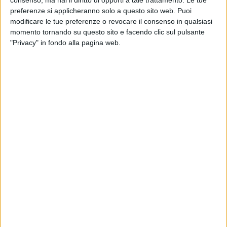
scolastici di proprietà e gestione comunale per un totale di
preferenze si applicheranno solo a questo sito web. Puoi
650.000 euro.
modificare le tue preferenze o revocare il consenso in qualsiasi
momento tornando su questo sito e facendo clic sul pulsante
Nel primo gruppo rientrano l'istituto professionale
"Privacy" in fondo alla pagina web.
Alberghiero "A. Turi", il liceo classico "E. Duni", l'istituto
agrario "G. Briganti" e il conservatorio di musica "E.R. Duni".
A loro la Regione Basilicata ha assegnato la somma più
cospicua pari a 425.000 euro. La scuola materna "Pascoli" di
via Meucci e la scuola elementare di via Lucrezio, di
proprietà comunale, invece, beneficeranno di 225.000 euro.
Gli uffici tecnici provinciale e comunale hanno provveduto a
redigere gli appositi progetti, inviati, dal Comune di Matera,
al Ministero delle Infrastrutture e dei Trasporti che li ha
approvati dando il via per l'appalto dei lavori. La modalità
prevista dal dirigente Lomurno per l'assegnazione è quella
della procedura negoziata nel rispetto dei principi di
trasparenza, rotazione e parità di trattamento previa
consultazione di almeno dieci operatori economici desunti