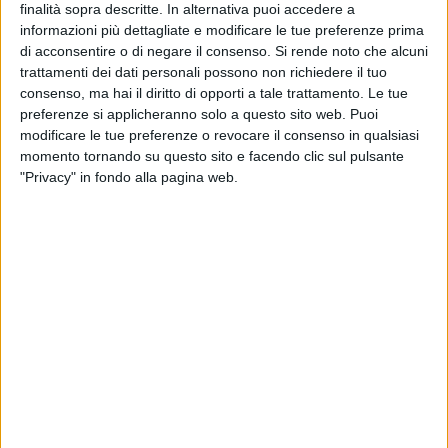
finalità sopra descritte. In alternativa puoi accedere a
Negli anni '50 infatti i Sassi erano considerati una spenta
informazioni più dettagliate e modificare le tue preferenze prima
memoria incapace di produrre nuove messaggi e nuova
di acconsentire o di negare il consenso.
Si rende noto che alcuni
storia – ha ricordato ancora il sindaco – La rigenerazione di
trattamenti dei dati personali possono non richiedere il tuo
questo luogo, il passaggio della vergogna all'orgoglio di
consenso, ma hai il diritto di opporti a tale trattamento. Le tue
preferenze si applicheranno solo a questo sito web. Puoi
appartenenza, dalla rassegnazione al protagonismo civico,
modificare le tue preferenze o revocare il consenso in qualsiasi
sono state le tappe di questa evoluzione.
momento tornando su questo sito e facendo clic sul pulsante
L'adesione sentita della comunità nella costruzione del
"Privacy" in fondo alla pagina web.
futuro, ne ha segnato l'unicità e l'universalità. A Matera la
storia del luogo non è una memoria da contemplare ma un
valore territoriale da esaltare perché in grado di costruire un
moderno sistema di sviluppo.
Con fatica – ha aggiunto – attraversando la palude del
groviglio normativo, dobbiamo costruire un modello di
Mezzogiorno che funziona, che non si lamenta. In questo
senso Matera ha bisogno di motori energetici, in grado di
alimentare nel tmepo i fattori economico di uno sviluppo
stabile e sostenibile. Il 2019, dunque, non come traguardo
ma come conquistata opportunità perché Matera, oltre che