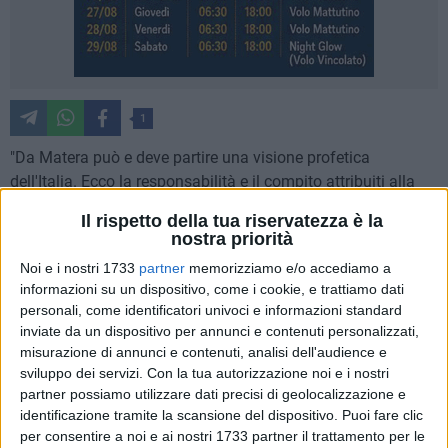
1
"Da Matera può e deve partire una visione profetica
dell'Italia. Ecco la responsabilità e il compito attribuiti alla
città". Così il sindaco Raffaello de Ruggieri ha esordito oggi,
Il rispetto della tua riservatezza è la
in apertura dei lavori del convegno: "Mezzogiorno
nostra priorità
protagonista: missione possibile" che si è svolto
Noi e i nostri 1733
partner
memorizziamo e/o accediamo a
all'Auditorium.
informazioni su un dispositivo, come i cookie, e trattiamo dati
personali, come identificatori univoci e informazioni standard
"La cultura, a Matera, rappresenta il fattore essenziale della
inviate da un dispositivo per annunci e contenuti personalizzati,
crescita della nostra comunità consapevoli, come siamo, che
misurazione di annunci e contenuti, analisi dell'audience e
si è sempre rivelata nevralgica in ogni trasformazione
sviluppo dei servizi.
Con la tua autorizzazione noi e i nostri
partner possiamo utilizzare dati precisi di geolocalizzazione e
sociale. La lunga marcia di Matera da luogo di subalternità e
identificazione tramite la scansione del dispositivo. Puoi fare clic
Capitale europea della Cultura sta nel fatto che il patrimonio
per consentire a noi e ai nostri 1733 partner il trattamento per le
culturale ha funzionato come motore operativo.