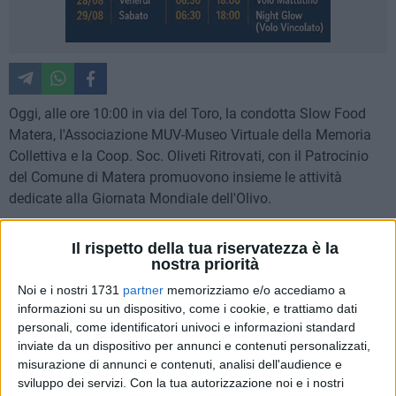
Oggi, alle ore 10:00 in via del Toro, la condotta Slow Food
Matera, l'Associazione MUV-Museo Virtuale della Memoria
Collettiva e la Coop. Soc. Oliveti Ritrovati, con il Patrocinio
del Comune di Matera promuovono insieme le attività
dedicate alla Giornata Mondiale dell'Olivo.
Approvata dall'UNESCO nel 2019 con una risoluzione che
Il rispetto della tua riservatezza è la
invita i governi e le istituzioni del mondo intero a riconoscere
nostra priorità
il valore dell'albero della pace come albero protettore del
Noi e i nostri 1731
partner
memorizziamo e/o accediamo a
nostro pianeta, la Giornata mondiale dell'Olivo del 26
informazioni su un dispositivo, come i cookie, e trattiamo dati
novembre è una data decisiva per sottolineare il ruolo
personali, come identificatori univoci e informazioni standard
inviate da un dispositivo per annunci e contenuti personalizzati,
fondamentale dell'olivicoltura nella lotta al cambiamento
misurazione di annunci e contenuti, analisi dell'audience e
climatico e nello sviluppo sostenibile delle economie di
sviluppo dei servizi.
Con la tua autorizzazione noi e i nostri
comunità. La Giornata Mondiale del 26 novembre è stata