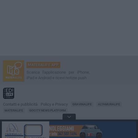
MATERALIFE APP
Scarica l'applicazione per iPhone,
iPad e Android e ricevi notizie push
Contatti e pubblicità
Policy e Privacy
GRAVINALIFE
ALTAMURALIFE
MATERALIFE
GOCITY NEWS PLATFORM
Notizie da
Matera
Direttore
Francesco Dipalo
© 2001-2026 Edilife. Tutti i diritti riservati. Nessuna parte di questo sito può
essere riprodotta senza il permesso scritto dell'editore. Tecnologia: GoCity