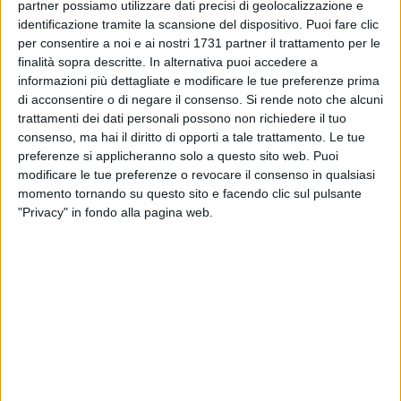
partner possiamo utilizzare dati precisi di geolocalizzazione e
istituita dall'UNESCO con l'intento di proteggere l'albero
identificazione tramite la scansione del dispositivo. Puoi fare clic
d'olivo e tutelare i valori di cui è simbolo: ricchezza,
per consentire a noi e ai nostri 1731 partner il trattamento per le
saggezza e armonia con la natura. La coltivazione dell'olivo
finalità sopra descritte. In alternativa puoi accedere a
combatte la desertificazione e l'erosione del suolo inoltre
informazioni più dettagliate e modificare le tue preferenze prima
di acconsentire o di negare il consenso.
Si rende noto che alcuni
sono ampiamente riconosciute le virtù dell'olio di oliva per la
trattamenti dei dati personali possono non richiedere il tuo
salute, le sue proprietà terapeutiche e i suoi benefici
consenso, ma hai il diritto di opporti a tale trattamento. Le tue
alimentari, infine l'olivo è da sempre simbolo di concordia,
preferenze si applicheranno solo a questo sito web. Puoi
scambio e pace tra i popoli del Mediterraneo.
modificare le tue preferenze o revocare il consenso in qualsiasi
momento tornando su questo sito e facendo clic sul pulsante
In aderenza a questi principi, Slow Food Matera,
"Privacy" in fondo alla pagina web.
l'Associazione MUV, e la cooperativa Oliveti Ritrovati invitano
i cittadini per una visita all'Oliveto assegnato in gestione dal
Comune di Matera alla Condotta Slow Food locale, durante
l'incontro sarà possibile adottare un albero di olivo tra quelli
forniti da Agrifertile Matera procedendo alla sua
piantumazione mentre l'Azienda Agricola Gallo Rosso dona
il suo humus di lombrico a sostegno di una coltivazione
sostenibile delle piante.