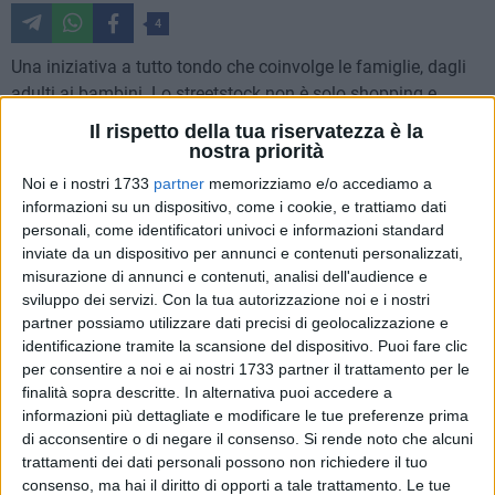
4
Una iniziativa a tutto tondo che coinvolge le famiglie, dagli
adulti ai bambini. Lo streetstock non è solo shopping e
occasioni per fare affari, portando a casa capi
Il rispetto della tua riservatezza è la
d'abbigliamento, calzature, accessori di moda e anche pezzi
nostra priorità
di arredamento di marchi prestigiosi, ma un vero e proprio
Noi e i nostri 1733
partner
memorizziamo e/o accediamo a
evento tra moda e spettacolo, tra attrazioni e divertimento
informazioni su un dispositivo, come i cookie, e trattiamo dati
per grandi e piccini.
personali, come identificatori univoci e informazioni standard
inviate da un dispositivo per annunci e contenuti personalizzati,
misurazione di annunci e contenuti, analisi dell'audience e
La manifestazione organizzata da Streetstock Italia sbarca
sviluppo dei servizi.
Con la tua autorizzazione noi e i nostri
adesso a Gravina, dopo aver fatto il pieno di partecipazione
partner possiamo utilizzare dati precisi di geolocalizzazione e
e consensi in altre città come Trani, Barletta, Perugia e Bari.
identificazione tramite la scansione del dispositivo. Puoi fare clic
per consentire a noi e ai nostri 1733 partner il trattamento per le
Un ricco programma che animerà l'area fiera San Giorgio di
finalità sopra descritte. In alternativa puoi accedere a
Gravina, da venerdì 16 a domenica 18 dicembre, allestito con
informazioni più dettagliate e modificare le tue preferenze prima
stand di moda e con intrattenimenti: dall'animazione per i
di acconsentire o di negare il consenso.
Si rende noto che alcuni
trattamenti dei dati personali possono non richiedere il tuo
più piccini come per esempio la presenza di mascotte, il
consenso, ma hai il diritto di opporti a tale trattamento. Le tue
truccabimbi e il ballon Art e gli spettacoli teatrale per