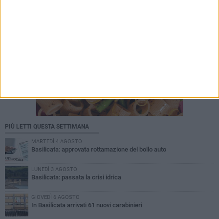
PIÙ LETTI QUESTA SETTIMANA
MARTEDÌ 4 AGOSTO
Basilicata: approvata rottamazione del bollo auto
LUNEDÌ 3 AGOSTO
Basilicata: passata la crisi idrica
GIOVEDÌ 6 AGOSTO
In Basilicata arrivati 61 nuovi carabinieri