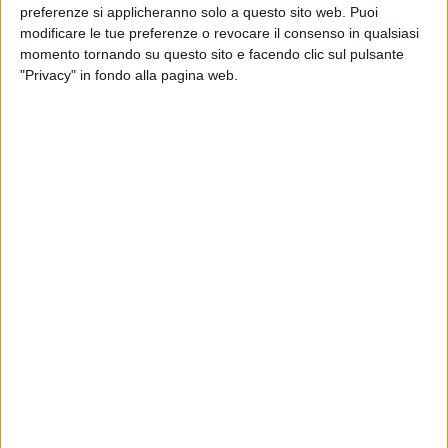
preferenze si applicheranno solo a questo sito web. Puoi
bambini; alle simpatiche gag dei clown, allo show con il
modificare le tue preferenze o revocare il consenso in qualsiasi
comico Emanuele de Niccolò, alla musica dei dj set Micky e
momento tornando su questo sito e facendo clic sul pulsante
Fabio Rizzi.
"Privacy" in fondo alla pagina web.
Insomma, una manifestazione coinvolgente, che oltre
all'intrattenimento rappresenta anche una imperdibile
occasione per fare acquisti natalizi possibili nella sola
giornata di domenica, con grandi brand scontati fino all'80%.
Quindi un fine settimana all'insegna del divertimento e dello
shopping, con lo Streetstock che aprirà i battenti a partire
delle ore 16 di venerdì 16 dicembre, per proseguire sabato 17
e domenica 18, con orario continuato di apertura dalle 10
alle 22.