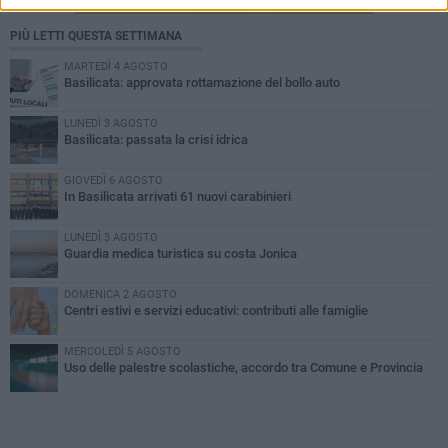
PIÙ LETTI QUESTA SETTIMANA
MARTEDÌ 4 AGOSTO
Basilicata: approvata rottamazione del bollo auto
LUNEDÌ 3 AGOSTO
Basilicata: passata la crisi idrica
GIOVEDÌ 6 AGOSTO
In Basilicata arrivati 61 nuovi carabinieri
LUNEDÌ 3 AGOSTO
Guardia medica turistica su costa Jonica
DOMENICA 2 AGOSTO
Centri estivi e servizi educativi: contributi alle famiglie
MERCOLEDÌ 5 AGOSTO
Uso delle palestre scolastiche, accordo tra Comune e Provincia