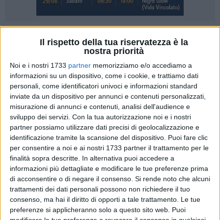
2
Il rispetto della tua riservatezza è la
nostra priorità
La Conferenza sullo sviluppo del Mezzogiorno tenutasi a
Noi e i nostri 1733
partner
memorizziamo e/o accediamo a
Matera alla presenza del Presidente del Consiglio e del
informazioni su un dispositivo, come i cookie, e trattiamo dati
Sottosegretario De Vincenti, si è caratterizzata per la qualità
personali, come identificatori univoci e informazioni standard
e lo spessore dei partecipanti e dei relativi interventi". Lo
inviate da un dispositivo per annunci e contenuti personalizzati,
afferma, in un comunicato stampa, Francesco Coppola,
misurazione di annunci e contenuti, analisi dell'audience e
coordinatore Uil di Matera.
sviluppo dei servizi.
Con la tua autorizzazione noi e i nostri
partner possiamo utilizzare dati precisi di geolocalizzazione e
"Peccato che, paradossalmente, la stessa abbia confermato
identificazione tramite la scansione del dispositivo. Puoi fare clic
per consentire a noi e ai nostri 1733 partner il trattamento per le
il rischio che a suo tempo Giuseppe De Rita-CENSIS-aveva
finalità sopra descritte. In alternativa puoi accedere a
paventato: cioè che il tutto avrebbe pericolosamente potuto
informazioni più dettagliate e modificare le tue preferenze prima
prendere le sembianze dell'eventificio effimero quanto
di acconsentire o di negare il consenso.
Si rende noto che alcuni
inutile. Matera ormai è una realtà conosciutissima in tutto il
trattamenti dei dati personali possono non richiedere il tuo
mondo e l'attuale flusso turistico ne è l'evidenza oggettiva;
consenso, ma hai il diritto di opporti a tale trattamento. Le tue
quindi, le passerelle che pure servono a mettere la Città sotto
preferenze si applicheranno solo a questo sito web. Puoi
modificare le tue preferenze o revocare il consenso in qualsiasi