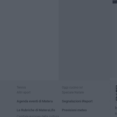
Tennis
Oggi cucino io!
Altri sport
Speciale Natale
Agenda eventi di Matera
Segnalazioni iReport
I
Le Rubriche di MateraLife
Previsioni meteo
R
Capitale europea della cultura