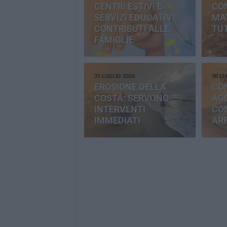
CENTRI ESTIVI E
CO
SERVIZI EDUCATIVI:
MAT
CONTRIBUTI ALLE
TUT
FAMIGLIE
31 LUGLIO 2026
30 LU
EROSIONE DELLA
CO
COSTA: SERVONO
AGG
INTERVENTI
CO
IMMEDIATI
AR