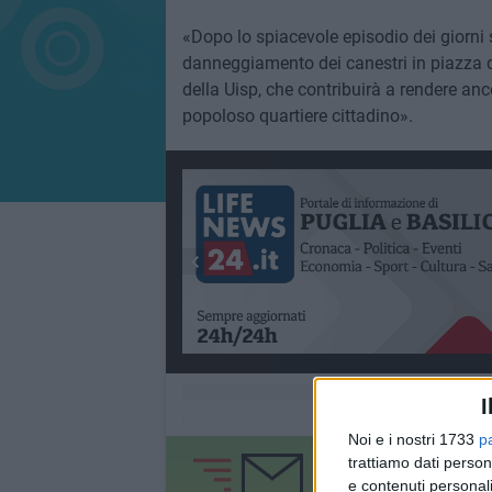
«Dopo lo spiacevole episodio dei giorni
danneggiamento dei canestri in piazza 
della Uisp, che contribuirà a rendere anc
popoloso quartiere cittadino».
I
Noi e i nostri 1733
p
trattiamo dati person
e contenuti personali