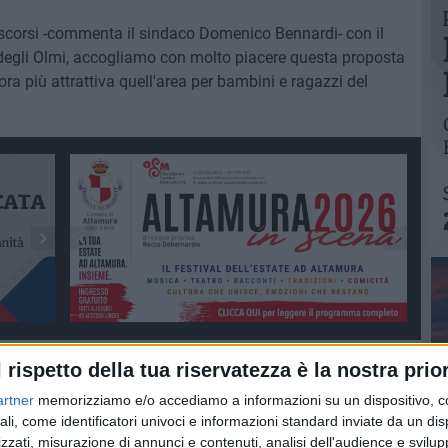
 scorsi -commenta il sindaco Domenico Bennardi- con il
degli Olmi, accogliamo con molto piacere questa proposta
ora più attrattiva quell'area per bambini e ragazzi del
l rispetto della tua riservatezza è la nostra prior
artner
memorizziamo e/o accediamo a informazioni su un dispositivo, c
Iscriviti alla Newsletter
ali, come identificatori univoci e informazioni standard inviate da un di
Iscriviti
zzati, misurazione di annunci e contenuti, analisi dell'audience e svilupp