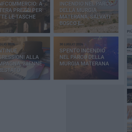
NFCOMMERCIO: A
INCENDIO NEL PARCO
ERA PREZZI PER
DELLA MURGIA
TE LE TASCHE
MATERANA, SALVATI
BOSCO E
CEMENTERIA
PI
GLIO 2026
30 LUGLIO 2026
NTINUE
SPENTO INCENDIO
RESSIONI ALLA
NEL PARCO DELLA
MPAGNA, 28ENNE
MURGIA MATERANA
RESTATO