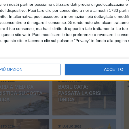
i e i nostri partner possiamo utilizzare dati precisi di geolocalizzazione 
del dispositivo. Puoi fare clic per consentire a noi e ai nostri 1733 partn
Iscrivendoti accetti i
termini
e la
privacy policy
critte. In alternativa puoi accedere a informazioni più dettagliate e modif
acconsentire o di negare il consenso.
Si rende noto che alcuni trattamen
e il tuo consenso, ma hai il diritto di opporti a tale trattamento. Le tue
 questo sito web. Puoi modificare le tue preferenze o revocare il conse
OSTO 2026
5 AGOSTO 2026
RTENZA CALLMAT,
USO DELLE PALESTRE
questo sito e facendo clic sul pulsante "Privacy" in fondo alla pagina
BANDO VA
SCOLASTICHE,
SERTO
ACCORDO TRA
COMUNE E
PROVINCIA
PIÙ OPZIONI
ACCETTO
OSTO 2026
3 AGOSTO 2026
ARDIA MEDICA
BASILICATA:
ISTICA SU COSTA
PASSATA LA CRISI
NICA
IDRICA
OSTO 2026
31 LUGLIO 2026