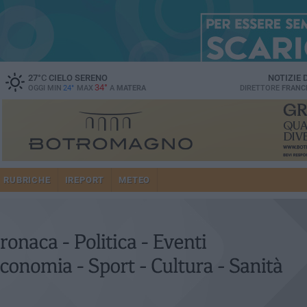
27
°C
CIELO SERENO
NOTIZIE
34°
OGGI MIN
24°
MAX
A
MATERA
DIRETTORE
FRANC
RUBRICHE
IREPORT
METEO