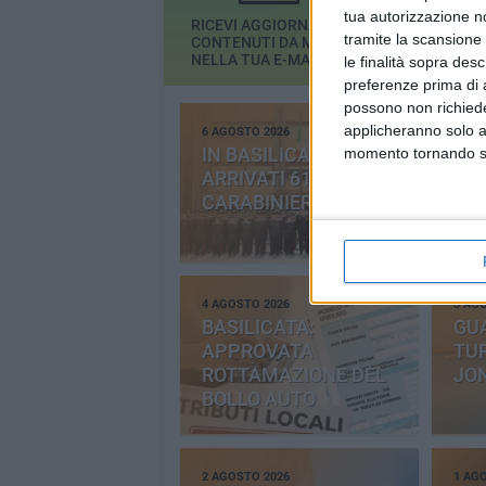
tua autorizzazione no
RICEVI AGGIORNAMENTI E
tramite la scansione 
CONTENUTI DA MATERA
GRATIS
NELLA TUA E-MAIL
le finalità sopra des
preferenze prima di 
possono non richieder
applicheranno solo a
6 AGOSTO 2026
5 AG
IN BASILICATA
VE
momento tornando su 
ARRIVATI 61 NUOVI
IL 
CARABINIERI
DE
4 AGOSTO 2026
3 AG
BASILICATA:
GU
APPROVATA
TUR
ROTTAMAZIONE DEL
JO
BOLLO AUTO
2 AGOSTO 2026
1 AG