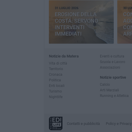
31 LUGLIO 2026
30 LU
EROSIONE DELLA
CO
COSTA: SERVONO
AGG
INTERVENTI
CO
IMMEDIATI
AR
Notizie da Matera
Eventi e cultura
Scuola e Lavoro
Vita di città
Associazioni
Territorio
Cronaca
Notizie sportive
Politica
Calcio
Enti locali
Arti Marziali
Turismo
Running e Atletica
Nightlife
Contatti e pubblicità
Policy e Privacy