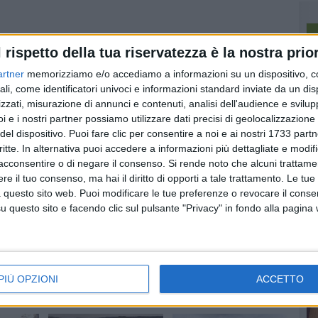
l rispetto della tua riservatezza è la nostra prior
artner
memorizziamo e/o accediamo a informazioni su un dispositivo, c
ali, come identificatori univoci e informazioni standard inviate da un di
zzati, misurazione di annunci e contenuti, analisi dell'audience e svilupp
i e i nostri partner possiamo utilizzare dati precisi di geolocalizzazione 
del dispositivo. Puoi fare clic per consentire a noi e ai nostri 1733 partn
critte. In alternativa puoi accedere a informazioni più dettagliate e modif
acconsentire o di negare il consenso.
Si rende noto che alcuni trattamen
e il tuo consenso, ma hai il diritto di opporti a tale trattamento. Le tue
 questo sito web. Puoi modificare le tue preferenze o revocare il conse
Dissesti idrogeologici,
ENTI LOCALI
questo sito e facendo clic sul pulsante "Privacy" in fondo alla pagina
7 milioni di euro alla
Matera: danni da
Basilicata
maltempo, interventi
ergenza
su 9 strade provinciali
Stanziati dal Ministero
dell'ambiente
Piano regionale dopo lo
stato di emergenza
tte
PIÙ OPZIONI
ACCETTO
no