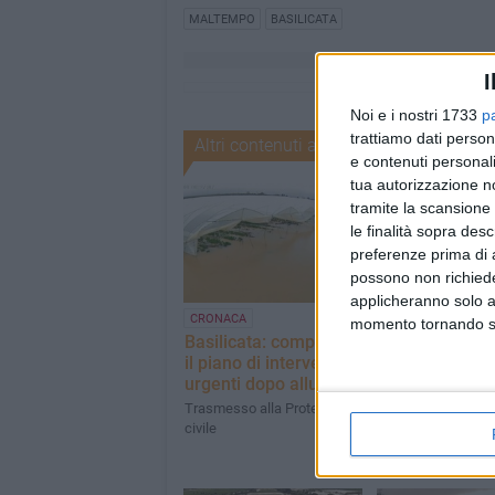
MALTEMPO
BASILICATA
I
Noi e i nostri 1733
p
trattiamo dati person
Altri contenuti a tema
e contenuti personali
tua autorizzazione no
tramite la scansione 
le finalità sopra des
preferenze prima di 
possono non richieder
applicheranno solo a
CRONACA
ENTI LOCALI
momento tornando su 
Basilicata: completato
Grandinate e
il piano di interventi
allagamenti,
urgenti dopo alluvioni
dichiarata em
per agricoltura
Trasmesso alla Protezione
civile
La Regione trasme
richiesta al Gover