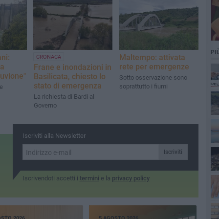
PI
ni:
Maltempo: attivata
CRONACA
la
rete per emergenze
Frane e inondazioni in
lluvione"
Basilicata, chiesto lo
Sotto osservazione sono
stato di emergenza
soprattutto i fiumi
ne
La richiesta di Bardi al
Governo
Iscriviti alla Newsletter
Iscriviti
Iscrivendoti accetti i
termini
e la
privacy policy
OSTO 2026
5 AGOSTO 2026