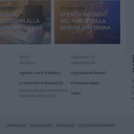
GLIO 2026
30 LUGLIO 2026
NTINUE
SPENTO INCENDIO
RESSIONI ALLA
NEL PARCO DELLA
MPAGNA, 28ENNE
MURGIA MATERANA
RESTATO
Tennis
Oggi cucino io!
Altri sport
Speciale Natale
Agenda eventi di Matera
Segnalazioni iReport
I
Le Rubriche di MateraLife
Previsioni meteo
R
Capitale europea della cultura
M
Video
Festa della Bruna 2016
t
GRAVINALIFE
ALTAMURALIFE
MATERALIFE
GOCITY NEWS PLATFORM