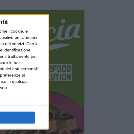
ità
ome i cookie, e
spositivo per annunci
o dei servizi.
Con la
e identificazione
er il trattamento per
icare le tue
ti dei dati personali
 preferenze si
nso in qualsiasi
 web.