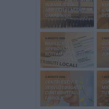
IN BASILICATA
VE
ARRIVATI 61 NUOVI
IL 
CARABINIERI
DE
4 AGOSTO 2026
3 AG
BASILICATA:
GU
APPROVATA
TUR
ROTTAMAZIONE DEL
JO
BOLLO AUTO
2 AGOSTO 2026
1 AG
CENTRI ESTIVI E
CO
SERVIZI EDUCATIVI:
MAT
CONTRIBUTI ALLE
TUT
FAMIGLIE