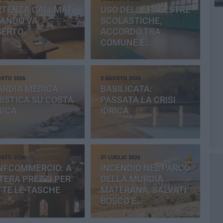
RTENZA CALLMAT,
USO DELLE PALESTRE
BANDO VA
SCOLASTICHE,
SERTO
ACCORDO TRA
COMUNE E
PROVINCIA
OSTO 2026
3 AGOSTO 2026
ARDIA MEDICA
BASILICATA:
ISTICA SU COSTA
PASSATA LA CRISI
NICA
IDRICA
OSTO 2026
31 LUGLIO 2026
NFCOMMERCIO: A
INCENDIO NEL PARCO
ERA PREZZI PER
DELLA MURGIA
TE LE TASCHE
MATERANA, SALVATI
BOSCO E
CEMENTERIA