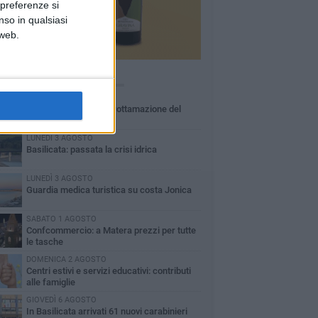
 preferenze si
nso in qualsiasi
 web.
Ù LETTI QUESTA SETTIMANA
MARTEDÌ 4 AGOSTO
Basilicata: approvata rottamazione del
bollo auto
LUNEDÌ 3 AGOSTO
Basilicata: passata la crisi idrica
LUNEDÌ 3 AGOSTO
Guardia medica turistica su costa Jonica
SABATO 1 AGOSTO
Confcommercio: a Matera prezzi per tutte
le tasche
DOMENICA 2 AGOSTO
Centri estivi e servizi educativi: contributi
alle famiglie
GIOVEDÌ 6 AGOSTO
In Basilicata arrivati 61 nuovi carabinieri