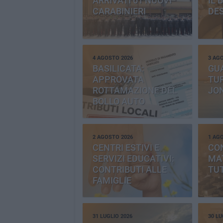
ARRIVATI 61 NUOVI
IL 
CARABINIERI
DE
4 AGOSTO 2026
3 AG
BASILICATA:
GU
APPROVATA
TUR
ROTTAMAZIONE DEL
JO
BOLLO AUTO
2 AGOSTO 2026
1 AG
CENTRI ESTIVI E
CO
SERVIZI EDUCATIVI:
MAT
CONTRIBUTI ALLE
TUT
FAMIGLIE
31 LUGLIO 2026
30 LU