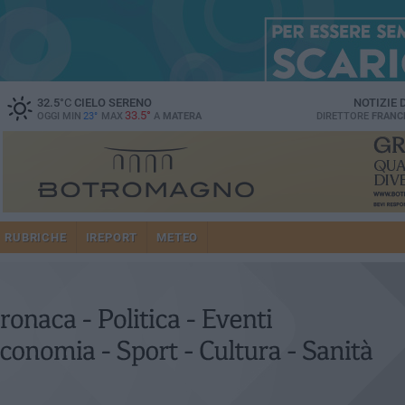
32.5
°C
CIELO SERENO
NOTIZIE
33.5°
OGGI MIN
23°
MAX
A
MATERA
DIRETTORE
FRANC
RUBRICHE
IREPORT
METEO