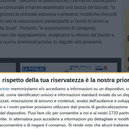
cazione''. Secondo le associazioni, che hanno partecipato
one comunale e hanno esaminato una bozza del bando, ''la
norare le richieste espresse e presenta modifiche rilevanti
uti con le associazioni partecipanti ai tavoli di lavoro e
tà locali''. Pertanto ''le associazioni di categoria,
prese che rappresentano, auspicano la revoca del bando e
la nuova amministrazione, in seguito alle prossime
l rispetto della tua riservatezza è la nostra prior
artner
memorizziamo e/o accediamo a informazioni su un dispositivo, c
ali, come identificatori univoci e informazioni standard inviate da un di
zzati, misurazione di annunci e contenuti, analisi dell'audience e svilupp
i e i nostri partner possiamo utilizzare dati precisi di geolocalizzazione 
del dispositivo. Puoi fare clic per consentire a noi e ai nostri 1733 partn
critte. In alternativa puoi accedere a informazioni più dettagliate e modif
acconsentire o di negare il consenso.
Si rende noto che alcuni trattamen