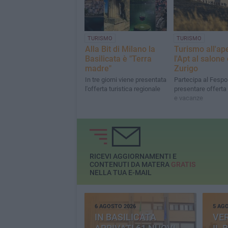
TURISMO
TURISMO
Alla Bit di Milano la
Turismo all'ape
Basilicata è "Terra
l'Apt al salone 
madre"
Zurigo
In tre giorni viene presentata
Partecipa al Fespo
l'offerta turistica regionale
presentare offerta 
e vacanze
RICEVI AGGIORNAMENTI E
CONTENUTI DA MATERA
GRATIS
NELLA TUA E-MAIL
6 AGOSTO 2026
5 AG
IN BASILICATA
VE