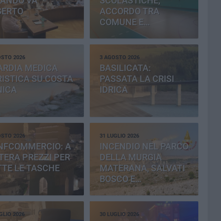
BANDO VA
SCOLASTICHE,
SERTO
ACCORDO TRA
COMUNE E
PROVINCIA
OSTO 2026
3 AGOSTO 2026
ARDIA MEDICA
BASILICATA:
ISTICA SU COSTA
PASSATA LA CRISI
NICA
IDRICA
OSTO 2026
31 LUGLIO 2026
NFCOMMERCIO: A
INCENDIO NEL PARCO
ERA PREZZI PER
DELLA MURGIA
TE LE TASCHE
MATERANA, SALVATI
BOSCO E
CEMENTERIA
GLIO 2026
30 LUGLIO 2026