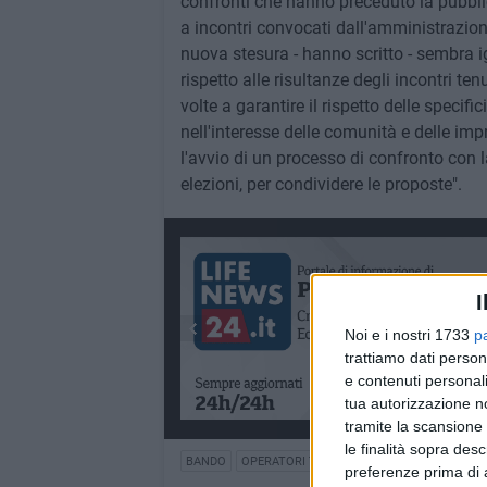
confronti che hanno preceduto la pubbli
a incontri convocati dall'amministrazi
nuova stesura - hanno scritto - sembra ig
rispetto alle risultanze degli incontri ten
volte a garantire il rispetto delle specifici
nell'interesse delle comunità e delle im
l'avvio di un processo di confronto con 
elezioni, per condividere le proposte".
I
Noi e i nostri 1733
p
trattiamo dati person
e contenuti personali
tua autorizzazione no
tramite la scansione 
le finalità sopra des
BANDO
OPERATORI TURISMO
preferenze prima di 