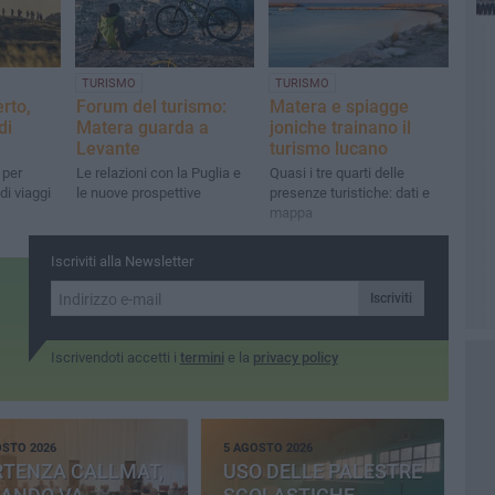
TURISMO
TURISMO
rto,
Forum del turismo:
Matera e spiagge
di
Matera guarda a
joniche trainano il
Levante
turismo lucano
 per
Le relazioni con la Puglia e
Quasi i tre quarti delle
di viaggi
le nuove prospettive
presenze turistiche: dati e
mappa
Iscriviti alla Newsletter
Iscriviti
Iscrivendoti accetti i
termini
e la
privacy policy
OSTO 2026
5 AGOSTO 2026
RTENZA CALLMAT,
USO DELLE PALESTRE