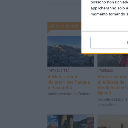
possono non richieder
applicheranno solo a
momento tornando su 
Altri contenuti a tema
VITA DI CITTÀ
TURISMO
A Matera tanti
Matera si pro
visitatori per Pasqua
alla Borsa del
e Pasquetta
Mediterraneo 
Napoli
Molte presenze dall’estero
Incontri istituziona
prospettive