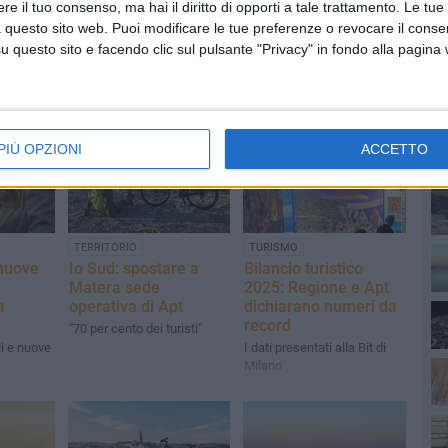
e il tuo consenso, ma hai il diritto di opporti a tale trattamento. Le tue
 questo sito web. Puoi modificare le tue preferenze o revocare il conse
questo sito e facendo clic sul pulsante "Privacy" in fondo alla pagina
PI
PIÙ OPZIONI
ACCETTO
TERRITORIO
TURISMO
muove
Io Sud: spostare a
Bilancio turistico
Matera sede
2025: Regione e Apt
a
operativa di Apt
dichiarano numeri da
record
"70 per cento dei turisti"
li e nuove
I dati presentati alla Bit di
Milano