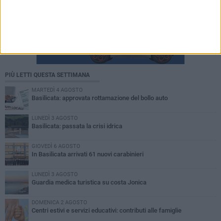
PIÙ LETTI QUESTA SETTIMANA
MARTEDÌ 4 AGOSTO
Basilicata: approvata rottamazione del bollo auto
LUNEDÌ 3 AGOSTO
Basilicata: passata la crisi idrica
GIOVEDÌ 6 AGOSTO
In Basilicata arrivati 61 nuovi carabinieri
LUNEDÌ 3 AGOSTO
Guardia medica turistica su costa Jonica
DOMENICA 2 AGOSTO
Centri estivi e servizi educativi: contributi alle famiglie