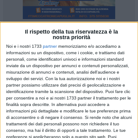
Il rispetto della tua riservatezza è la
nostra priorità
Nel decimo anniversario della proclamazione di Matera
Noi e i nostri 1733
partner
memorizziamo e/o accediamo a
capitale europea della cultura del 2019 la Fondazione
informazioni su un dispositivo, come i cookie, e trattiamo dati
Matera Basilicata organizza un convegno, in programma
personali, come identificatori univoci e informazioni standard
domani nella Casa cava a partire dalle ore 11.00, per
inviate da un dispositivo per annunci e contenuti personalizzati,
misurazione di annunci e contenuti, analisi dell'audience e
tracciare un bilancio, parlare delle eredità e delle esperienze
sviluppo dei servizi.
Con la tua autorizzazione noi e i nostri
che sono nate e stanno proseguendo e per individuare nuovi
partner possiamo utilizzare dati precisi di geolocalizzazione e
obiettivi per le ulteriori attività da svolgere. Il 17 ottobre del
identificazione tramite la scansione del dispositivo. Puoi fare clic
2014 la giuria di valutatori dell'Unione europea, nel Ministero
per consentire a noi e ai nostri 1733 partner il trattamento per le
della cultura (con Dario Franceschini ministro), fra le sei città
finalità sopra descritte. In alternativa puoi accedere a
italiane finaliste scelse Matera come capitale europea della
informazioni più dettagliate e modificare le tue preferenze prima
cultura per il 2019. Un annuncio accolto con una grande
di acconsentire o di negare il consenso.
Si rende noto che alcuni
trattamenti dei dati personali possono non richiedere il tuo
esplosione di gioia in una gremita piazza San Giovanni, in
consenso, ma hai il diritto di opporti a tale trattamento. Le tue
collegamento diretto con maxischermi.
preferenze si applicheranno solo a questo sito web. Puoi