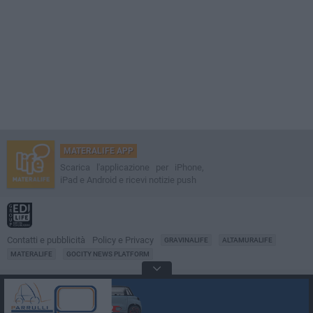
MATERALIFE APP
Scarica l'applicazione per iPhone,
iPad e Android e ricevi notizie push
Contatti e pubblicità
Policy e Privacy
GRAVINALIFE
ALTAMURALIFE
MATERALIFE
GOCITY NEWS PLATFORM
Notizie da
Matera
Direttore
Francesco Dipalo
© 2001-2026 Edilife. Tutti i diritti riservati. Nessuna parte di questo sito può
essere riprodotta senza il permesso scritto dell'editore. Tecnologia: GoCity