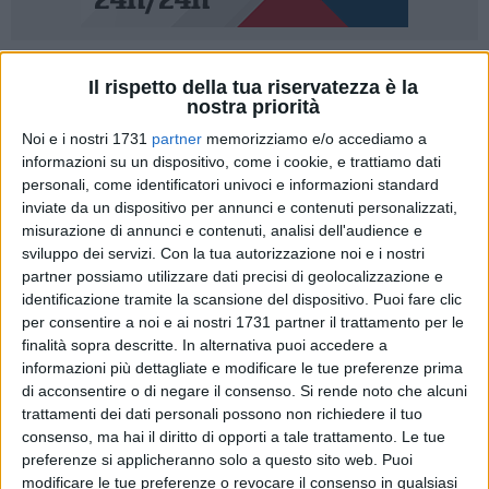
1
Il rispetto della tua riservatezza è la
nostra priorità
Per le elezioni amministrative nel Comune di Matera,
Noi e i nostri 1731
partner
memorizziamo e/o accediamo a
attualmente commissariato, sono iniziate le grandi manovre
informazioni su un dispositivo, come i cookie, e trattiamo dati
politiche. Già diversi i movimenti civici che vengono
personali, come identificatori univoci e informazioni standard
annunciati o si sono costituiti per presentare proposte. Il
inviate da un dispositivo per annunci e contenuti personalizzati,
centro sinistra ricerca compattezza.
misurazione di annunci e contenuti, analisi dell'audience e
sviluppo dei servizi.
Con la tua autorizzazione noi e i nostri
"Il Pd, Basilicata casa comune, Avs, Psi, M5S e +Europa si
partner possiamo utilizzare dati precisi di geolocalizzazione e
stanno da tempo confrontando in merito alla costruzione di
identificazione tramite la scansione del dispositivo. Puoi fare clic
per consentire a noi e ai nostri 1731 partner il trattamento per le
un'ambiziosa visione di Matera - si legge in una nota - che
finalità sopra descritte. In alternativa puoi accedere a
riconfermi la sua dimensione di città europea, porta
informazioni più dettagliate e modificare le tue preferenze prima
d'ingresso del mondo in Basilicata. L'intento delle forze
di acconsentire o di negare il consenso.
Si rende noto che alcuni
politiche, partendo dal dialogo con i cittadini, sarà il
trattamenti dei dati personali possono non richiedere il tuo
confronto programmatico in una prospettiva di governo
consenso, ma hai il diritto di opporti a tale trattamento. Le tue
cittadino quanto più ampia e partecipata possibile".
preferenze si applicheranno solo a questo sito web. Puoi
modificare le tue preferenze o revocare il consenso in qualsiasi